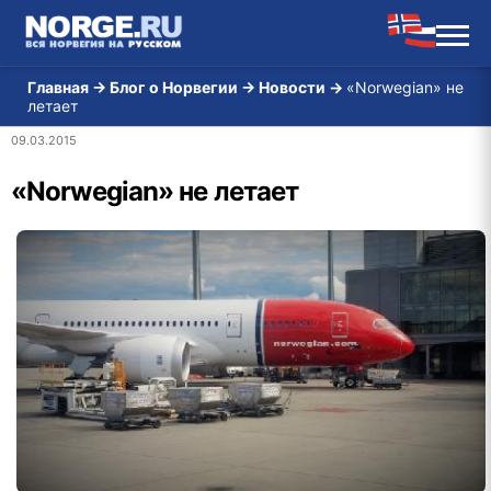
Главная
→
Блог о Норвегии
→
Новости
→
«Norwegian» не
летает
09.03.2015
«Norwegian» не летает