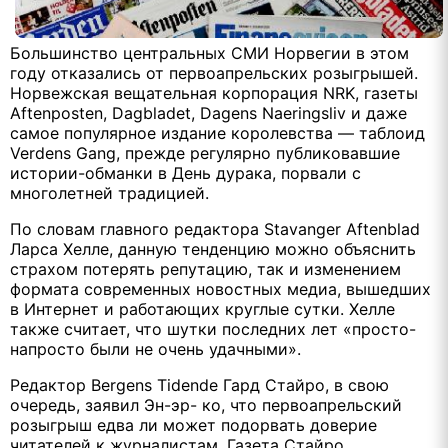
Большинство центральных СМИ Норвегии в этом
году отказались от первоапрельских розыгрышей.
Норвежская вещательная корпорация NRK, газеты
Aftenposten, Dagbladet, Dagens Naeringsliv и даже
самое популярное издание королевства — таблоид
Verdens Gang, прежде регулярно публиковавшие
истории-обманки в День дурака, порвали с
многолетней традицией.
По словам главного редактора Stavanger Aftenblad
Ларса Хелле, данную тенденцию можно объяснить
страхом потерять репутацию, так и изменением
формата современных новостных медиа, вышедших
в Интернет и работающих круглые сутки. Хелле
также считает, что шутки последних лет «просто-
напросто были не очень удачными».
Редактор Bergens Tidende Гард Стайро, в свою
очередь, заявил Эн-эр- ко, что первоапрельский
розыгрыш едва ли может подорвать доверие
читателей к журналистам. Газета Стайро,