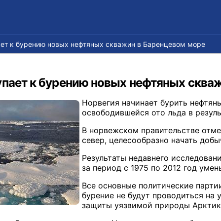
ает к бурению новых нефтяных скважин в Баренцевом море
упает к бурению новых нефтяных сква
Норвегия начинает бурить нефтян
освободившейся ото льда в резуль
В норвежском правительстве отмет
север, целесообразно начать добы
Результаты недавнего исследован
за период с 1975 по 2012 год умен
Все основные политические парти
бурение не будут проводиться на 
защиты уязвимой природы Арктик