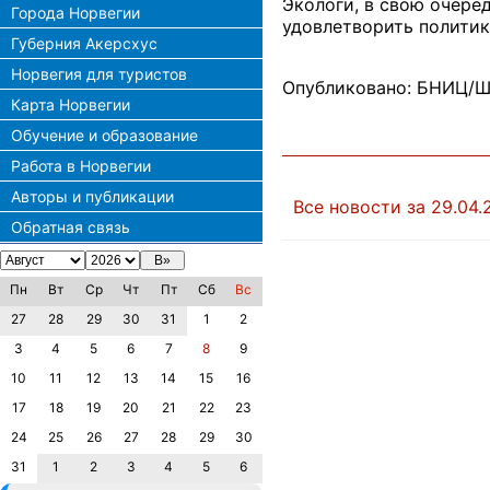
Экологи, в свою очере
Города Норвегии
удовлетворить политик
Губерния Акерсхус
Норвегия для туристов
Опубликовано: БНИЦ/Ш
Карта Норвегии
Обучение и образование
Работа в Норвегии
Авторы и публикации
Все новости за 29.04.
Обратная связь
Пн
Вт
Ср
Чт
Пт
Сб
Вс
27
28
29
30
31
1
2
3
4
5
6
7
8
9
10
11
12
13
14
15
16
17
18
19
20
21
22
23
24
25
26
27
28
29
30
31
1
2
3
4
5
6