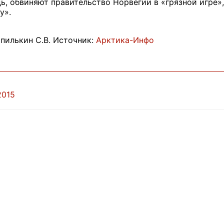
дь, обвиняют правительство Норвегии в «грязной игре»
у».
пилькин С.В. Источник:
Арктика-Инфо
2015