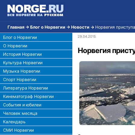
Главная
→
Блог о Норвегии
→
Новости
→
Норвегия приступ
29.04.2015
Блог о Норвегии
О Норвегии
Норвегия прист
История Норвегии
Культура Норвегии
Музыка Норвегии
Спорт Норвегии
Литература Норвегии
Кинематограф Норвегии
События и юбилеи
Человек месяца
Календарь
СМИ Норвегии