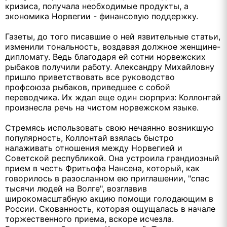
кризиса, получала необходимые продукты, а
экономика Норвегии - финансовую поддержку.
Газеты, до того писавшие о ней язвительные статьи,
изменили тональность, воздавая должное женщине-
дипломату. Ведь благодаря ей сотни норвежских
рыбаков получили работу. Александру Михайловну
пришло приветствовать все руководство
профсоюза рыбаков, приведшее с собой
переводчика. Их ждал еще один сюрприз: Коллонтай
произнесла речь на чистом норвежском языке.
Стремясь использовать свою нечаянно возникшую
популярность, Коллонтай взялась быстро
налаживать отношения между Норвегией и
Советской республикой. Она устроила грандиозный
прием в честь Фритьофа Нансена, который, как
говорилось в разосланном ею приглашении, "спас
тысячи людей на Волге", возглавив
широкомасштабную акцию помощи голодающим в
России. Скованность, которая ощущалась в начале
торжественного приема, вскоре исчезла.