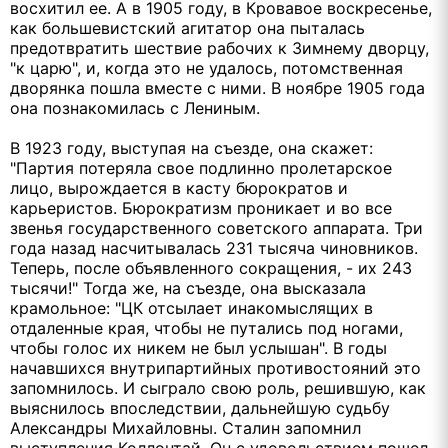
восхитил ее. А в 1905 году, в Кровавое воскресенье,
как большевистский агитатор она пыталась
предотвратить шествие рабочих к Зимнему дворцу,
"к царю", и, когда это не удалось, потомственная
дворянка пошла вместе с ними. В ноябре 1905 года
она познакомилась с Лениным.
В 1923 году, выступая на съезде, она скажет:
"Партия потеряла свое подлинно пролетарское
лицо, вырождается в касту бюрократов и
карьеристов. Бюрократизм проникает и во все
звенья государственного советского аппарата. Три
года назад насчитывалась 231 тысяча чиновников.
Теперь, после объявленного сокращения, - их 243
тысячи!" Тогда же, на съезде, она высказала
крамольное: "ЦК отсылает инакомыслящих в
отдаленные края, чтобы не путались под ногами,
чтобы голос их никем не был услышан". В годы
начавшихся внутрипартийных противостояний это
запомнилось. И сыграло свою роль, решившую, как
выяснилось впоследствии, дальнейшую судьбу
Александры Михайловны. Сталин запомнил