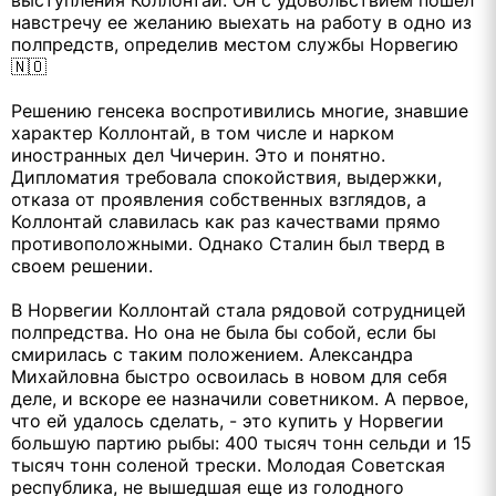
выступления Коллонтай. Он с удовольствием пошел
навстречу ее желанию выехать на работу в одно из
полпредств, определив местом службы Норвегию
🇳🇴
Решению генсека воспротивились многие, знавшие
характер Коллонтай, в том числе и нарком
иностранных дел Чичерин. Это и понятно.
Дипломатия требовала спокойствия, выдержки,
отказа от проявления собственных взглядов, а
Коллонтай славилась как раз качествами прямо
противоположными. Однако Сталин был тверд в
своем решении.
В Норвегии Коллонтай стала рядовой сотрудницей
полпредства. Но она не была бы собой, если бы
смирилась с таким положением. Александра
Михайловна быстро освоилась в новом для себя
деле, и вскоре ее назначили советником. А первое,
что ей удалось сделать, - это купить у Норвегии
большую партию рыбы: 400 тысяч тонн сельди и 15
тысяч тонн соленой трески. Молодая Советская
республика, не вышедшая еще из голодного