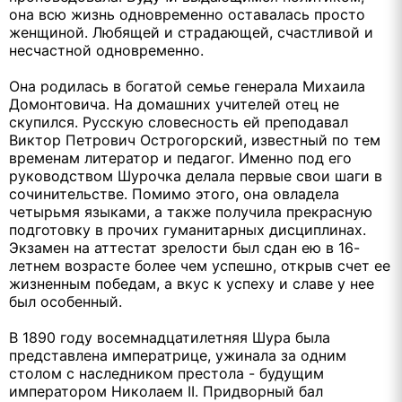
она всю жизнь одновременно оставалась просто
женщиной. Любящей и страдающей, счастливой и
несчастной одновременно.
Она родилась в богатой семье генерала Михаила
Домонтовича. На домашних учителей отец не
скупился. Русскую словесность ей преподавал
Виктор Петрович Острогорский, известный по тем
временам литератор и педагог. Именно под его
руководством Шурочка делала первые свои шаги в
сочинительстве. Помимо этого, она овладела
четырьмя языками, а также получила прекрасную
подготовку в прочих гуманитарных дисциплинах.
Экзамен на аттестат зрелости был сдан ею в 16-
летнем возрасте более чем успешно, открыв счет ее
жизненным победам, а вкус к успеху и славе у нее
был особенный.
В 1890 году восемнадцатилетняя Шура была
представлена императрице, ужинала за одним
столом с наследником престола - будущим
императором Николаем II. Придворный бал