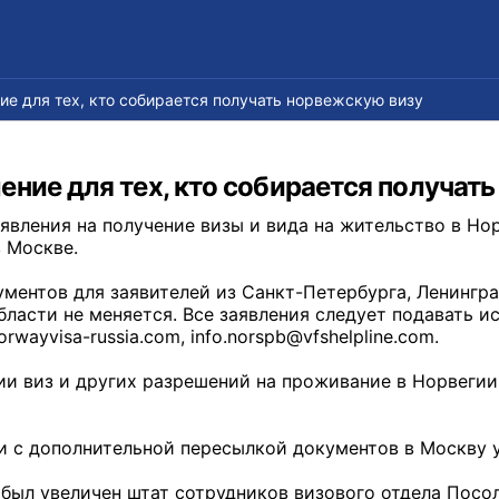
е для тех, кто собирается получать норвежскую визу
ние для тех, кто собирается получат
заявления на получение визы и вида на жительство в 
в Москве.
ментов для заявителей из Санкт-Петербурга, Ленингра
ласти не меняется. Все заявления следует подавать ис
orwayvisa-russia.com, info.norspb@vfshelpline.com.
и виз и других разрешений на проживание в Норвегии
и с дополнительной пересылкой документов в Москву у
 был увеличен штат сотрудников визового отдела Посо