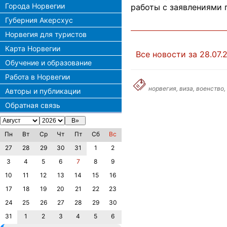
Города Норвегии
работы с заявлениями 
Губерния Акерсхус
Норвегия для туристов
Карта Норвегии
Все новости за 28.07.
Обучение и образование
Работа в Норвегии
норвегия, виза, военство,
Авторы и публикации
Обратная связь
Пн
Вт
Ср
Чт
Пт
Сб
Вс
27
28
29
30
31
1
2
3
4
5
6
7
8
9
10
11
12
13
14
15
16
17
18
19
20
21
22
23
24
25
26
27
28
29
30
31
1
2
3
4
5
6