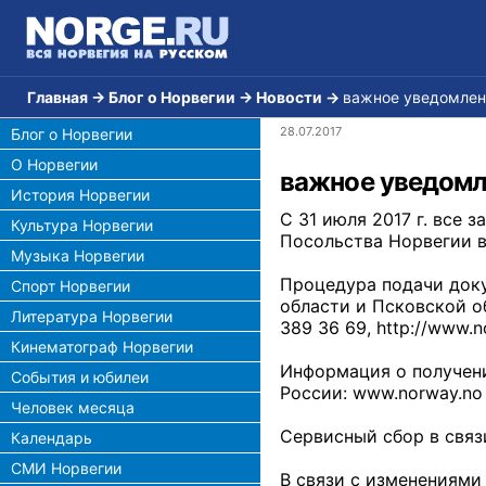
Главная
→
Блог о Норвегии
→
Новости
→
важное уведомлени
28.07.2017
Блог о Норвегии
О Норвегии
важное уведомле
История Норвегии
С 31 июля 2017 г. все 
Культура Норвегии
Посольства Норвегии 
Музыка Норвегии
Процедура подачи доку
Спорт Норвегии
области и Псковской об
Литература Норвегии
389 36 69, http://www.n
Кинематограф Норвегии
Информация о получени
События и юбилеи
России: www.norway.no
Человек месяца
Сервисный сбор в связ
Календарь
СМИ Норвегии
В связи с изменениями