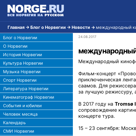
Главная
→
Блог о Норвегии
→
Новости
→
международный ки
24.08.2017
Блог о Норвегии
О Норвегии
международный 
История Норвегии
Международный кинофе
Культура Норвегии
Музыка Норвегии
Фильм-концерт «Провод
приключенческая лента
Спорт Норвегии
саамов. Для режиссера
Литература Норвегии
за лучшую режиссуру, 
Кинематограф Норвегии
В 2017 году на
Tromsø In
События и юбилеи
сопровождение картины
Человек месяца
концерте тура.
Календарь
15 – 23 сентября: Моск
СМИ Норвегии