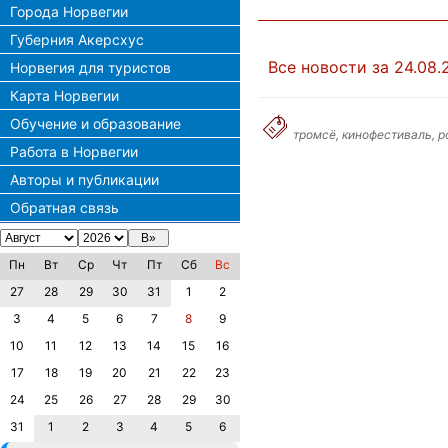
Города Норвегии
Губерния Акерсхус
Все новости за 24.08.
Норвегия для туристов
Карта Норвегии
Обучение и образование
тромсё, кинофестиваль, р
Работа в Норвегии
Авторы и публикации
Обратная связь
Пн
Вт
Ср
Чт
Пт
Сб
Вс
27
28
29
30
31
1
2
3
4
5
6
7
8
9
10
11
12
13
14
15
16
17
18
19
20
21
22
23
24
25
26
27
28
29
30
31
1
2
3
4
5
6