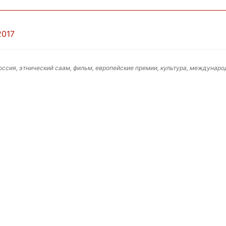
2017
оссия, этнический саам, фильм, европейские премии, культура, междунаро