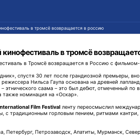
нофестиваль в тромсё возвращается в россию
кинофестиваль в тромсё возвращаетс
стиваль в Тромсё возвращается в Россию с фильмом-
ник», спустя 30 лет после грандиозной премьеры, вно
 режиссера Нильса Гаупа основана на древней лапланд
 – этнического саама – это был дебют, отмеченный по
а также номинация на «Оскар».
ternational Film Festival
ленту переосмыслил междунаро
, с традиционным горловым пением, ритмами кантри, 
ва, Петербург, Петрозаводск, Апатиты, Мурманск, Севе