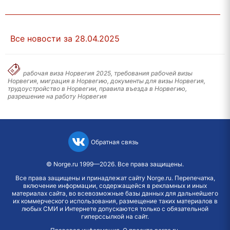
Все новости за 28.04.2025
рабочая виза Норвегия 2025, требования рабочей визы
Норвегия, миграция в Норвегию, документы для визы Норвегия,
трудоустройство в Норвегии, правила въезда в Норвегию,
разрешение на работу Норвегия
Обратная связь
©
Norge.ru
1999—2026. Все права защищены.
Все права защищены и принадлежат сайту Norge.ru. Перепечатка,
включение информации, содержащейся в рекламных и иных
материалах сайта, во всевозможные базы данных для дальнейшего
их коммерческого использования, размещение таких материалов в
любых СМИ и Интернете допускаются только с обязательной
гиперссылкой на сайт.