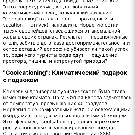
пределу. Лето 2025 года войдет в историю как
"лето сверхтуризма", когда глобальный
климатический тренд, получивший название
"coolcationing" (от англ. cool — прохладный, и
vacation — отпуск), направил в Норвегию сотни
тысяч европейцев, спасающихся от аномальной
жары в своих странах. Результат — переполненные
отели, забитые до отказа достопримечательности и
остро вставший вопрос: не убивает ли такой успех
то, ради чего туристы сюда едут — ощущение
простора, тишины и нетронутой природы?
"Coolcationing": Климатический подарок
с подвохом
Ключевым драйвером туристического бума стало
изменение климата. Пока Южная Европа задыхалась
от температур, превышающих 40 градусов,
Норвегия с ее комфортными +20°C и освежающими
фьордами стала для многих идеальным убежищем.
Этот феномен, "coolcationing", привел к резкому
росту спонтанных и запланированных поездок.
Статистическое управление Норвегии (SSB)