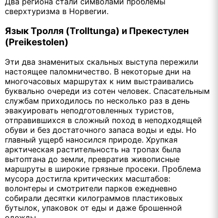
Два региона стали символами проблемы
сверхтуризма в Норвегии.
Язык Тролля (Trolltunga) и Прекестулен
(Preikestolen)
Эти два знаменитых скальных выступа пережили
настоящее паломничество. В некоторые дни на
многочасовых маршрутах к ним выстраивались
буквально очереди из сотен человек. Спасательным
службам приходилось по несколько раз в день
эвакуировать неподготовленных туристов,
отправившихся в сложный поход в неподходящей
обуви и без достаточного запаса воды и еды. Но
главный ущерб наносился природе. Хрупкая
арктическая растительность на тропах была
вытоптана до земли, превратив живописные
маршруты в широкие грязные просеки. Проблема
мусора достигла критических масштабов:
волонтеры и смотрители парков ежедневно
собирали десятки килограммов пластиковых
бутылок, упаковок от еды и даже брошенной
одежды.