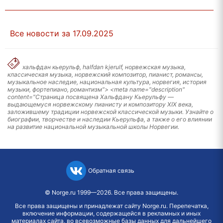
Все новости за 17.09.2025
хальфдан кьерульф, halfdan kjerulf, норвежская музыка,
классическая музыка, норвежский композитор, пианист, романсы,
музыкальное наследие, национальная культура, норвегия, история
музыки, фортепиано, романтизм"> <meta name="description"
content="Страница посвящена Хальфдану Кьерульфу —
выдающемуся норвежскому пианисту и композитору XIX века,
заложившему традиции норвежской классической музыки. Узнайте о
биографии, творчестве и наследии Кьерульфа, а также о его влиянии
на развитие национальной музыкальной школы Норвегии.
Обратная связь
©
Norge.ru
1999—2026. Все права защищены.
Все права защищены и принадлежат сайту Norge.ru. Перепечатка,
включение информации, содержащейся в рекламных и иных
материалах сайта, во всевозможные базы данных для дальнейшего