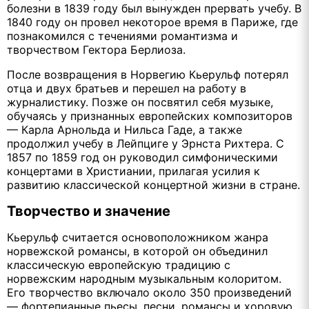
болезни в 1839 году был вынужден прервать учебу. В
1840 году он провел некоторое время в Париже, где
познакомился с течениями романтизма и
творчеством Гектора Берлиоза.
После возвращения в Норвегию Кьерульф потерял
отца и двух братьев и перешел на работу в
журналистику. Позже он посвятил себя музыке,
обучаясь у признанных европейских композиторов
— Карла Арнольда и Нильса Гаде, а также
продолжил учебу в Лейпциге у Эрнста Рихтера. С
1857 по 1859 год он руководил симфоническими
концертами в Христиании, прилагая усилия к
развитию классической концертной жизни в стране.
Творчество и значение
Кьерульф считается основоположником жанра
норвежской романсы, в которой он объединил
классическую европейскую традицию с
норвежским народным музыкальным колоритом.
Его творчество включало около 350 произведений
— фортепианные пьесы, песни, романсы и хоровую