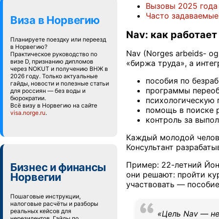
Вызовы 2025 года
Часто задаваемые
Виза в Норвегию
Nav: как работае
Планируете поездку или переезд
в Норвегию?
Nav (Norges arbeids- o
Практическое руководство по
визе D, признанию дипломов
«биржа труда», а инте
через NOKUT и получению ВНЖ в
2026 году. Только актуальные
пособия по безраб
гайды, новости и полезные статьи
программы переоб
для россиян — без воды и
бюрократии.
психологическую 
Всё визу в Норвегию на сайте
помощь в поиске 
visa.norge.ru
.
контроль за выпол
Каждый молодой челове
Консультант разрабатыв
Пример: 22-летний Йон 
Бизнес и финансы
они решают: пройти ку
Норвегии
участвовать — пособие
Пошаговые инструкции,
налоговые расчёты и разборы
реальных кейсов для
«Цель Nav — не
нерезидентов. Гайды по