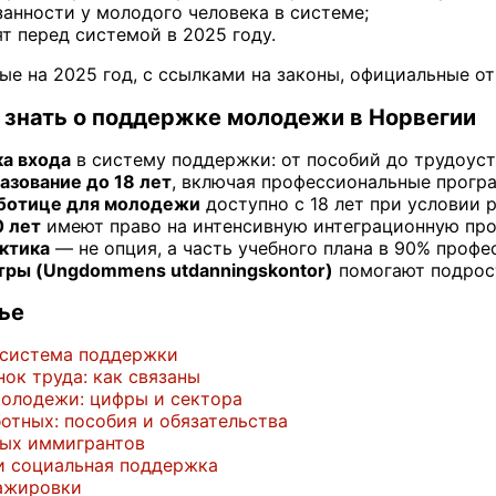
занности у молодого человека в системе;
т перед системой в 2025 году.
ые на 2025 год, с ссылками на законы, официальные от
о знать о поддержке молодежи в Норвегии
ка входа
в систему поддержки: от пособий до трудоуст
азование до 18 лет
, включая профессиональные прогр
аботице для молодежи
доступно с 18 лет при условии 
 лет
имеют право на интенсивную интеграционную прог
ктика
— не опция, а часть учебного плана в 90% проф
ры (Ungdommens utdanningskontor)
помогают подрост
ье
т система поддержки
ок труда: как связаны
молодежи: цифры и сектора
отных: пособия и обязательства
ых иммигрантов
и социальная поддержка
тажировки