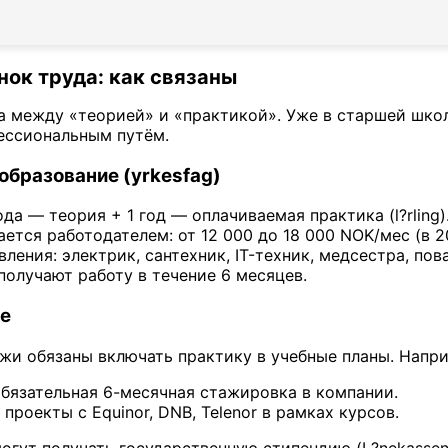
нок труда: как связаны
а между «теорией» и «практикой». Уже в старшей школ
ессиональным путём.
бразование (yrkesfag)
ода — теория + 1 год — оплачиваемая практика (l?rling)
ется работодателем: от 12 000 до 18 000 NOK/мес (в 20
ления: электрик, сантехник, IT-техник, медсестра, пов
олучают работу в течение 6 месяцев.
е
жи обязаны включать практику в учебные планы. Напр
обязательная 6-месячная стажировка в компании.
проекты с Equinor, DNB, Telenor в рамках курсов.
огут получать государственную стипендию (L?nekassen)