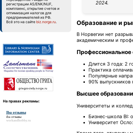
2024.
регистрации AS/ENK/NUF,
комплаенс, открытие счетов и
оптимизация налогов для
предпринимателей из РФ.
Образование и ры
Всё это на сайте
biz.norge.ru
.
В Норвегии нет разрыв
академическим и проф
Профессиональное о
Длится 3 года: 2 г
Практика оплачива
Популярные направ
90% выпускников п
Высшее образовани
На правах рекламы:
Университеты и коллед
Iba отзывы
Бизнес-школа BI: 
iba отзывы
workandhobby.ru
Университет Осло: 
Кроме того, студенты м