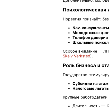
Дополнительно: молод
Психологическая 
Норвегия признаёт: бе
Nav-консультанты
Молодежные цен
Телефон доверия
Школьные психол
Особое внимание — ЛГБ
Skeiv Verksted
).
Роль бизнеса и с
Государство стимулир
Субсидии на стаж
Налоговые льгот
Крупные работодатели (
Длительность — 1