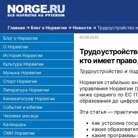
Главная
→
Блог о Норвегии
→
Новости
→
Трудоустройство и
30.09.2025
Блог о Норвегии
О Норвегии
Трудоустройств
История Норвегии
кто имеет право,
Культура Норвегии
Трудоустройство и под
Музыка Норвегии
Спорт Норвегии
Норвегия стабильно вх
управления Норвегии (
Литература Норвегии
ниже среднего по ЕС (1
Кинематограф Норвегии
образования до цифров
События и юбилеи
Эта статья — практиче
Человек месяца
как устроена госу
Календарь
какие образовател
СМИ Норвегии
какие программы 