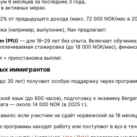
м 6 месяцев за последние 3 года,
 в активных мерах.
2% от предыдущего дохода (макс. 72 000 NOK/мес в 202
жа (например, выпускник), Nav предлагает:
m (PfU)
— для 18–29 лет без опыта. Включает обучение,
плачиваемая стажировка (до 18 000 NOK/мес), финанс
я = приостановка выплат.
ых иммигрантов
до 30 лет) получают особую поддержку через програ
кий язык (до 600 часов), подготовку к экзамену Berge
та — около 14 000 NOK (в 2025 г.).
равило: если участник не сдаёт норвежский за 18 мес
 программы находят работу или поступают в вуз в тече