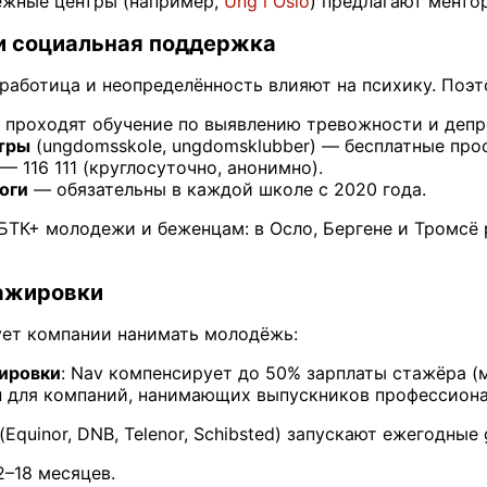
ежные центры (например,
Ung i Oslo
) предлагают менто
и социальная поддержка
зработица и неопределённость влияют на психику. Поэ
проходят обучение по выявлению тревожности и депр
тры
(ungdomsskole, ungdomsklubber) — бесплатные про
— 116 111 (круглосуточно, анонимно).
оги
— обязательны в каждой школе с 2020 года.
ТК+ молодежи и беженцам: в Осло, Бергене и Тромсё 
тажировки
ует компании нанимать молодёжь:
ировки
: Nav компенсирует до 50% зарплаты стажёра (м
ы
для компаний, нанимающих выпускников профессиона
Equinor, DNB, Telenor, Schibsted) запускают ежегодные 
2–18 месяцев.