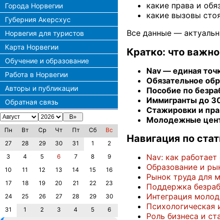
какие права и обя
Города Норвегии
какие вызовы стоя
Губерния Акерсхус
Все данные — актуальн
Норвегия для туристов
Карта Норвегии
Кратко: что важн
Обучение и образование
Nav — единая точ
Работа в Норвегии
Обязательное обр
Авторы и публикации
Пособие по безр
Иммигранты до 30
Обратная связь
Стажировки и пра
Молодежные цент
Пн
Вт
Ср
Чт
Пт
Сб
Вс
Навигация по стат
27
28
29
30
31
1
2
Nav: как работае
3
4
5
6
7
8
9
Образование и рын
10
11
12
13
14
15
16
Рынок труда для 
17
18
19
20
21
22
23
Поддержка безраб
Интеграция молод
24
25
26
27
28
29
30
Психологическая 
31
1
2
3
4
5
6
Роль бизнеса и с