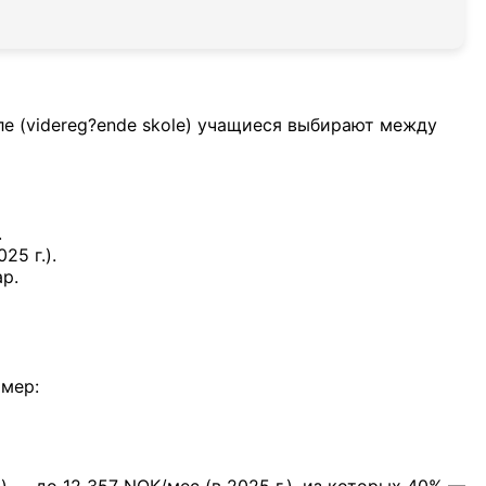
е (videreg?ende skole) учащиеся выбирают между
.
25 г.).
ар.
имер:
 — до 12 357 NOK/мес (в 2025 г.), из которых 40% —