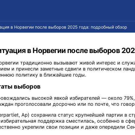
ация в Норвегии после выборов 2025 года: подробный обзор
туация в Норвегии после выборов 202
орвегии традиционно вызывают живой интерес и служ
нием и принесли заметные сдвиги в политическом лан
еннюю политику в ближайшие годы.
таты выборов
овождались высокой явкой избирателей — около 79%, 
аждан проголосовали досрочно или по почте, что гово
erpartiet, Ap) сохранила статус крупнейшей партии в 
 избирательная поддержка сместилась, особенно в сфе
ущественно укрепили свои позиции и даже опередили Се