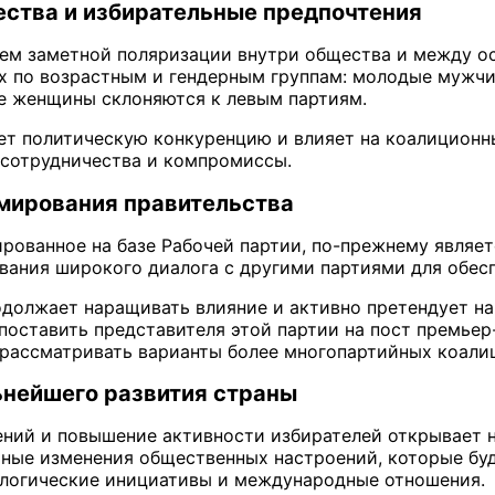
ства и избирательные предпочтения
лем заметной поляризации внутри общества и между 
х по возрастным и гендерным группам: молодые мужчи
е женщины склоняются к левым партиям.
ет политическую конкуренцию и влияет на коалиционн
 сотрудничества и компромиссы.
мирования правительства
рованное на базе Рабочей партии, по-прежнему являет
ания широкого диалога с другими партиями для обес
должает наращивать влияние и активно претендует на 
поставить представителя этой партии на пост премьер
 рассматривать варианты более многопартийных коали
ьнейшего развития страны
ний и повышение активности избирателей открывает н
ьные изменения общественных настроений, которые буд
ологические инициативы и международные отношения.