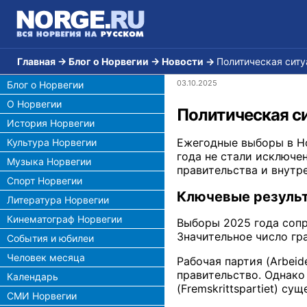
Главная
→
Блог о Норвегии
→
Новости
→
Политическая ситу
03.10.2025
Блог о Норвегии
О Норвегии
Политическая си
История Норвегии
Ежегодные выборы в Н
Культура Норвегии
года не стали исключе
Музыка Норвегии
правительства и внутр
Спорт Норвегии
Ключевые резуль
Литература Норвегии
Кинематограф Норвегии
Выборы 2025 года сопр
Значительное число гр
События и юбилеи
Человек месяца
Рабочая партия (Arbeid
правительство. Однако
Календарь
(Fremskrittspartiet) с
СМИ Норвегии