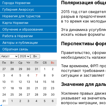
Поляризация обще
Города Норвегии
Губерния Акерсхус
2015 год стал свидете
Норвегия для туристов
разрыв в предпочтения
в то время как молоды
Карта Норвегии
Обучение и образование
Эта динамика усугубля
искать новые форматы
Работа в Норвегии
Авторы и публикации
Перспективы фор
Обратная связь
Правительство, сформи
необходимость налажив
Пн
Вт
Ср
Чт
Пт
Сб
Вс
Тем временем, ФРП про
27
28
29
30
31
1
2
поступают требования 
ситуации и заставляет
3
4
5
6
7
8
9
10
11
12
13
14
15
16
Значение для дал
17
18
19
20
21
22
23
Усиление правых движе
24
25
26
27
28
29
30
указывает на значител
31
1
2
3
4
5
6
вопросы миграции, эк