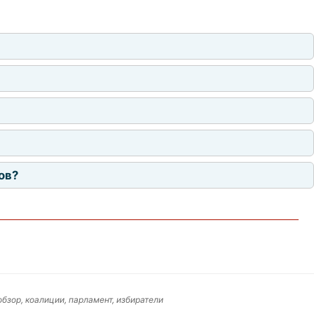
ов?
обзор, коалиции, парламент, избиратели