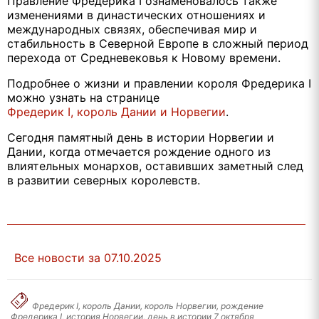
Правление Фредерика I ознаменовалось также
изменениями в династических отношениях и
международных связях, обеспечивая мир и
стабильность в Северной Европе в сложный период
перехода от Средневековья к Новому времени.
Подробнее о жизни и правлении короля Фредерика I
можно узнать на странице
Фредерик I, король Дании и Норвегии
.
Сегодня памятный день в истории Норвегии и
Дании, когда отмечается рождение одного из
влиятельных монархов, оставивших заметный след
в развитии северных королевств.
Все новости за 07.10.2025
Фредерик I, король Дании, король Норвегии, рождение
Фредерика I, история Норвегии, день в истории 7 октября