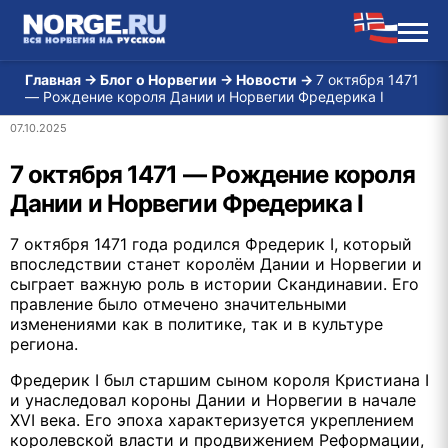
Главная
→
Блог о Норвегии
→
Новости
→
7 октября 1471
— Рождение короля Дании и Норвегии Фредерика I
07.10.2025
7 октября 1471 — Рождение короля
Дании и Норвегии Фредерика I
7 октября 1471 года родился Фредерик I, который
впоследствии станет королём Дании и Норвегии и
сыграет важную роль в истории Скандинавии. Его
правление было отмечено значительными
изменениями как в политике, так и в культуре
региона.
Фредерик I был старшим сыном короля Кристиана I
и унаследовал короны Дании и Норвегии в начале
XVI века. Его эпоха характеризуется укреплением
королевской власти и продвижением Реформации,