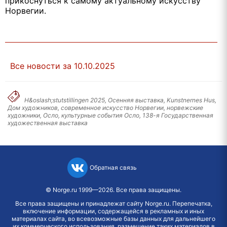
прикоснуться к самому актуальному искусству
Норвегии.
Все новости за 10.10.2025
H&oslash;stutstillingen 2025, Осенняя выставка, Kunstnernes Hus,
Дом художников, современное искусство Норвегии, норвежские
художники, Осло, культурные события Осло, 138-я Государственная
художественная выставка
Обратная связь
©
Norge.ru
1999—2026. Все права защищены.
Все права защищены и принадлежат сайту Norge.ru. Перепечатка,
включение информации, содержащейся в рекламных и иных
материалах сайта, во всевозможные базы данных для дальнейшего
их коммерческого использования, размещение таких материалов в