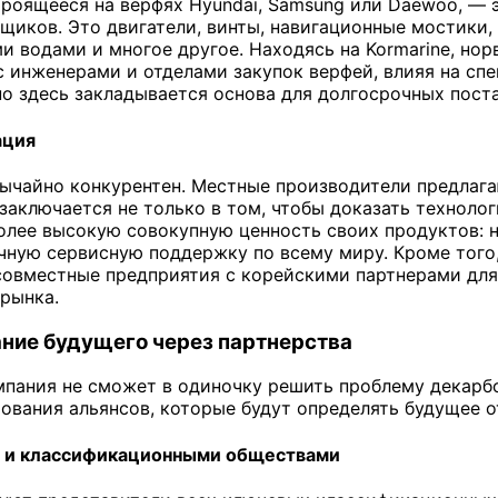
троящееся на верфях Hyundai, Samsung или Daewoo, —
щиков. Это двигатели, винты, навигационные мостики
и водами и многое другое. Находясь на Kormarine, н
 инженерами и отделами закупок верфей, влияя на сп
о здесь закладывается основа для долгосрочных поста
ация
ычайно конкурентен. Местные производители предлага
 заключается не только в том, чтобы доказать технолог
лее высокую совокупную ценность своих продуктов: н
чную сервисную поддержку по всему миру. Кроме того
совместные предприятия с корейскими партнерами для
рынка.
ание будущего через партнерства
мпания не сможет в одиночку решить проблему декарб
вания альянсов, которые будут определять будущее о
и и классификационными обществами