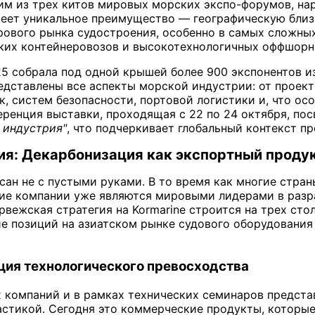
им из трех китов мировых морских экспо-форумов, нар
еет уникальное преимущество — географическую близо
ового рынка судостроения, особенно в самых сложных
ских контейнеровозов и высокотехнологичных оффшорн
25 собрала под одной крышей более 900 экспонентов 
редставлены все аспекты морской индустрии: от проек
к, систем безопасности, портовой логистики и, что ос
ференция выставки, проходящая с 22 по 24 октября, п
 индустрия"
, что подчеркивает глобальный контекст п
я: Декарбонизация как экспортный проду
сан не с пустыми руками. В то время как многие стран
кие компании уже являются мировыми лидерами в разр
рвежская стратегия на Kormarine строится на трех сто
ие позиций на азиатском рынке судового оборудовани
ция технологического превосходства
 компаний и в рамках технических семинаров предста
астикой. Сегодня это коммерческие продукты, которые