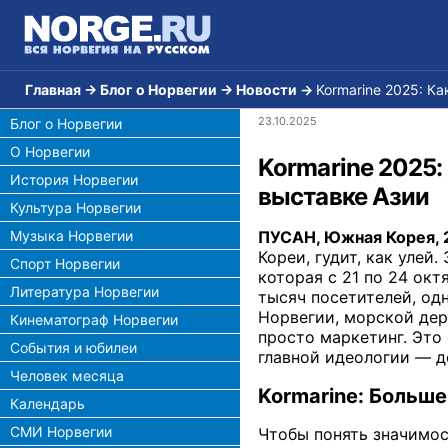
Главная
→
Блог о Норвегии
→
Новости
→
Kormarine 2025: К
23.10.2025
Блог о Норвегии
О Норвегии
Kormarine 2025:
История Норвегии
выставке Азии
Культура Норвегии
Музыка Норвегии
ПУСАН, Южная Корея, 2
Кореи, гудит, как уле
Спорт Норвегии
которая с 21 по 24 окт
Литература Норвегии
тысяч посетителей, од
Норвегии, морской дер
Кинематограф Норвегии
просто маркетинг. Это
События и юбилеи
главной идеологии — д
Человек месяца
Kormarine: Больше
Календарь
СМИ Норвегии
Чтобы понять значимос