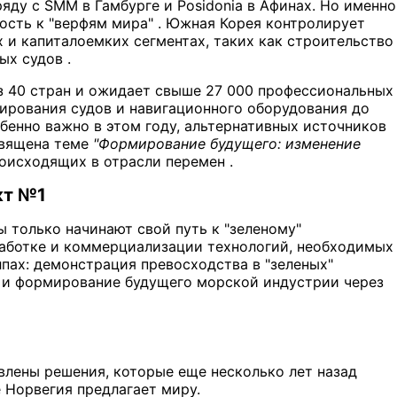
яду с SMM в Гамбурге и Posidonia в Афинах. Но именно
сть к "верфям мира" . Южная Корея контролирует
 и капиталоемких сегментах, таких как строительство
ых судов .
из 40 стран и ожидает свыше 27 000 профессиональных
тирования судов и навигационного оборудования до
обенно важно в этом году, альтернативных источников
освящена теме
"Формирование будущего: изменение
роисходящих в отрасли перемен .
кт №1
ы только начинают свой путь к "зеленому"
аботке и коммерциализации технологий, необходимых
лпах: демонстрация превосходства в "зеленых"
я и формирование будущего морской индустрии через
влены решения, которые еще несколько лет назад
 Норвегия предлагает миру.