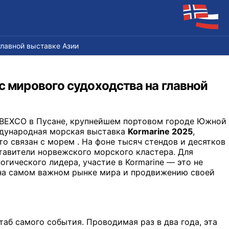
главной выставке Азии
с мирового судоходства на главной
 BEXCO в Пусане, крупнейшем портовом городе Южной
еждународная морская выставка
Kormarine 2025
,
то связан с морем . На фоне тысяч стендов и десятков
тавители норвежского морского кластера. Для
ического лидера, участие в Kormarine — это не
 на самом важном рынке мира и продвижению своей
аб самого события. Проводимая раз в два года, эта