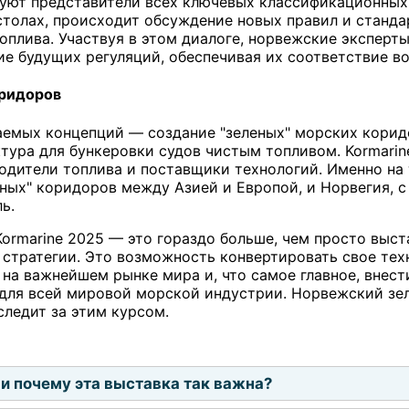
уют представители всех ключевых классификационных 
 столах, происходит обсуждение новых правил и станд
оплива. Участвуя в этом диалоге, норвежские эксперт
е будущих регуляций, обеспечивая их соответствие в
оридоров
емых концепций — создание "зеленых" морских корид
тура для бункеровки судов чистым топливом. Kormarin
одители топлива и поставщики технологий. Именно на 
еных" коридоров между Азией и Европой, и Норвегия, с
ь.
 Kormarine 2025 — это гораздо больше, чем просто выс
стратегии. Это возможность конвертировать свое тех
 на важнейшем рынке мира и, что самое главное, внес
для всей мировой морской индустрии. Норвежский зеле
следит за этим курсом.
 и почему эта выставка так важна?