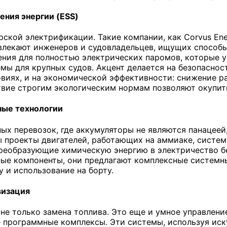
ения энергии (ESS)
ской электрификации. Такие компании, как Corvus En
влекают инженеров и судовладельцев, ищущих способы 
ия для полностью электрических паромов, которые у
мы для крупных судов. Акцент делается на безопасно
виях, и на экономической эффективности: снижение р
твие строгим экологическим нормам позволяют окупит
ные технологии
ых перевозок, где аккумуляторы не являются панацеей,
ы проекты двигателей, работающих на аммиаке, систем
реобразующие химическую энергию в электричество б
ые компоненты, они предлагают комплексные системн
у и использование на борту.
визация
не только замена топлива. Это еще и умное управлен
е программные комплексы. Эти системы, используя иск