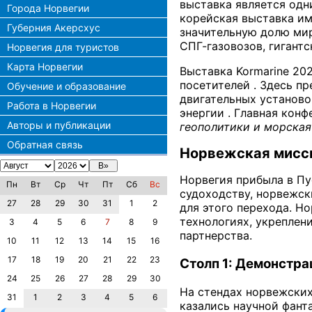
выставка является одн
Города Норвегии
корейская выставка им
Губерния Акерсхус
значительную долю мир
СПГ-газовозов, гигант
Норвегия для туристов
Карта Норвегии
Выставка Kormarine 20
посетителей . Здесь п
Обучение и образование
двигательных установо
Работа в Норвегии
энергии . Главная кон
Авторы и публикации
геополитики и морская
Обратная связь
Норвежская мисси
Норвегия прибыла в Пу
Пн
Вт
Ср
Чт
Пт
Сб
Вс
судоходству, норвежс
27
28
29
30
31
1
2
для этого перехода. Но
технологиях, укреплен
3
4
5
6
7
8
9
партнерства.
10
11
12
13
14
15
16
17
18
19
20
21
22
23
Столп 1: Демонстра
24
25
26
27
28
29
30
На стендах норвежских
31
1
2
3
4
5
6
казались научной фант