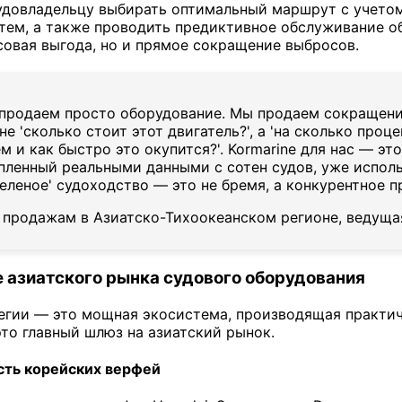
удовладельцу выбирать оптимальный маршрут с учетом
тем, а также проводить предиктивное обслуживание 
совая выгода, но и прямое сокращение выбросов.
продаем просто оборудование. Мы продаем сокращение
не 'сколько стоит этот двигатель?', а 'на сколько проц
 и как быстро это окупится?'. Kormarine для нас — э
пленный реальными данными с сотен судов, уже испол
'зеленое' судоходство — это не бремя, а конкурентное 
продажам в Азиатско-Тихоокеанском регионе, ведуща
е азиатского рынка судового оборудования
егии — это мощная экосистема, производящая практич
это главный шлюз на азиатский рынок.
сть корейских верфей