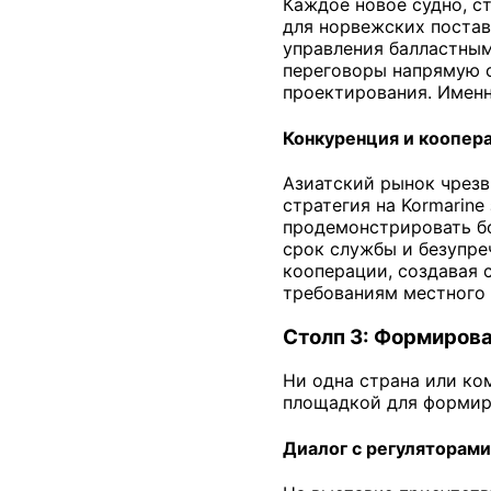
Каждое новое судно, с
для норвежских постав
управления балластным
переговоры напрямую с
проектирования. Именн
Конкуренция и коопер
Азиатский рынок чрезв
стратегия на Kormarine
продемонстрировать бо
срок службы и безупре
кооперации, создавая 
требованиям местного 
Столп 3: Формиров
Ни одна страна или ко
площадкой для формиро
Диалог с регуляторам