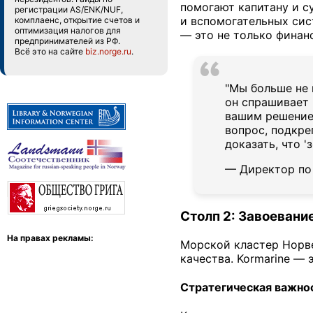
помогают капитану и с
регистрации AS/ENK/NUF,
и вспомогательных сис
комплаенс, открытие счетов и
оптимизация налогов для
— это не только финан
предпринимателей из РФ.
Всё это на сайте
biz.norge.ru
.
"Мы больше не 
он спрашивает 
вашим решением
вопрос, подкре
доказать, что 
— Директор по 
Столп 2: Завоевани
На правах рекламы:
Морской кластер Норв
качества. Kormarine — 
Стратегическая важно