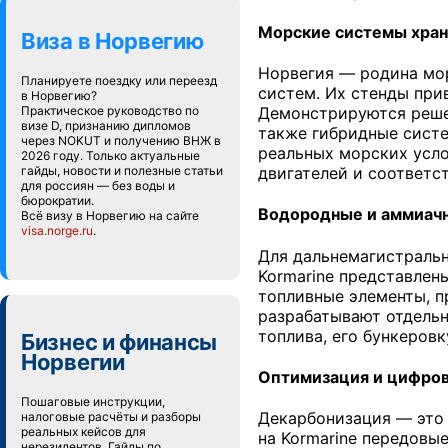
Морские системы хран
Виза в Норвегию
Норвегия — родина мор
Планируете поездку или переезд
систем. Их стенды при
в Норвегию?
Практическое руководство по
Демонстрируются решен
визе D, признанию дипломов
также гибридные систе
через NOKUT и получению ВНЖ в
реальных морских усло
2026 году. Только актуальные
гайды, новости и полезные статьи
двигателей и соответс
для россиян — без воды и
бюрократии.
Водородные и аммиач
Всё визу в Норвегию на сайте
visa.norge.ru
.
Для дальнемагистральн
Kormarine представлен
топливные элементы, п
разрабатывают отдельн
топлива, его бункеровк
Бизнес и финансы
Норвегии
Оптимизация и цифро
Пошаговые инструкции,
Декарбонизация — это 
налоговые расчёты и разборы
реальных кейсов для
на Kormarine передовы
нерезидентов. Гайды по