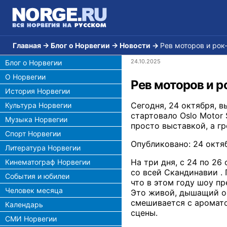
Главная
→
Блог о Норвегии
→
Новости
→
Рев моторов и рок
24.10.2025
Блог о Норвегии
О Норвегии
Рев моторов и р
История Норвегии
Сегодня, 24 октября, 
Культура Норвегии
стартовало Oslo Motor
Музыка Норвегии
просто выставкой, а г
Спорт Норвегии
Опубликовано: 24 октяб
Литература Норвегии
На три дня, с 24 по 2
Кинематограф Норвегии
со всей Скандинавии .
События и юбилеи
что в этом году шоу п
Человек месяца
Это живой, дышащий ор
смешивается с аромат
Календарь
сцены.
СМИ Норвегии