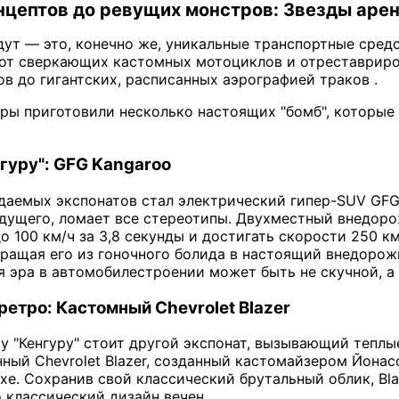
нцептов до ревущих монстров: Звезды аре
едут — это, конечно же, уникальные транспортные сред
 от сверкающих кастомных мотоциклов и отреставриро
в до гигантских, расписанных аэрографией траков .
оры приготовили несколько настоящих "бомб", которые
гуру": GFG Kangaroo
аемых экспонатов стал электрический гипер-SUV GFG 
удущего, ломает все стереотипы. Двухместный внедор
о 100 км/ч за 3,8 секунды и достигать скорости 250 к
вращая его из гоночного болида в настоящий внедорож
ая эра в автомобилестроении может быть не скучной, 
ретро: Кастомный Chevrolet Blazer
 "Кенгуру" стоит другой экспонат, вызывающий теплые 
ный Chevrolet Blazer, созданный кастомайзером Йона
хе. Сохранив свой классический брутальный облик, Bl
о классический дизайн вечен.