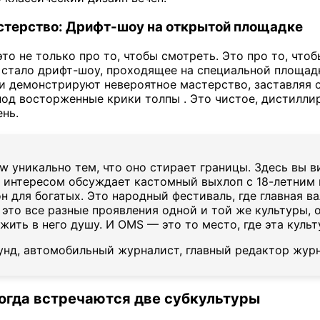
астерство: Дрифт-шоу на открытой площадке
это не только про то, чтобы смотреть. Это про то, чт
стало дрифт-шоу, проходящее на специальной площадк
 демонстрируют невероятное мастерство, заставляя 
под восторженные крики толпы . Это чистое, дистилли
ень.
w уникально тем, что оно стирает границы. Здесь вы ви
 интересом обсуждает кастомный выхлоп с 18-летним п
н для богатых. Это народный фестиваль, где главная в
это все разные проявления одной и той же культуры, 
жить в него душу. И OMS — это то место, где эта культ
нд, автомобильный журналист, главный редактор журна
Когда встречаются две субкультуры