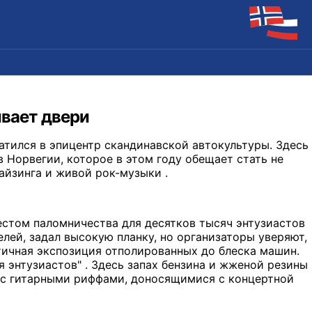
ывает двери
атился в эпицентр скандинавской автокультуры. Здесь
Норвегии, которое в этом году обещает стать не
айзинга и живой рок-музыки .
местом паломничества для десятков тысяч энтузиастов
лей, задал высокую планку, но организаторы уверяют,
атичная экспозиция отполированных до блеска машин.
 энтузиастов" . Здесь запах бензина и жженой резины
 с гитарными риффами, доносящимися с концертной