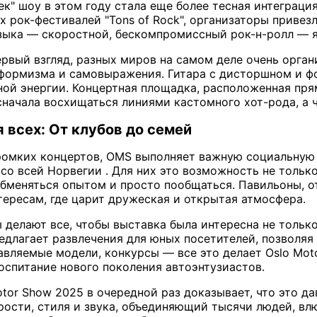
ек" шоу в этом году стала еще более тесная интеграци
 рок-фестивалей "Tons of Rock", организаторы привез
музыка — скоростной, бескомпромиссный рок-н-ролл —
ервый взгляд, разных миров на самом деле очень орган
формизма и самовыражения. Гитара с дисторшном и ф
ой энергии. Концертная площадка, расположенная пря
сначала восхищаться линиями кастомного хот-рода, а ч
 всех: От клубов до семей
омких концертов, OMS выполняет важную социальную ф
со всей Норвегии . Для них это возможность не только
меняться опытом и просто пообщаться. Павильоны, о
тересам, где царит дружеская и открытая атмосфера.
 делают все, чтобы выставка была интересна не тольк
редлагает развлечения для юных посетителей, позволяя
вляемые модели, конкурсы — все это делает Oslo Mot
воспитание нового поколения автоэнтузиастов.
otor Show 2025 в очередной раз доказывает, что это д
рости, стиля и звука, объединяющий тысячи людей, вл