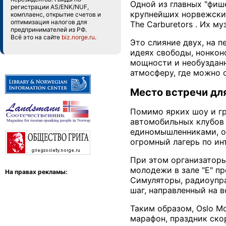
Одной из главных "фиш
регистрации AS/ENK/NUF,
крупнейших норвежских
комплаенс, открытие счетов и
оптимизация налогов для
The Carburetors . Их 
предпринимателей из РФ.
Всё это на сайте
biz.norge.ru
.
Это слияние двух, на п
идеях свободы, нонкон
мощности и необузданн
атмосферу, где можно 
Место встречи для
Помимо ярких шоу и гр
автомобильных клубов 
единомышленниками, об
огромный лагерь по ин
При этом организаторы
молодежи в зале "E" п
На правах рекламы:
Симуляторы, радиоупра
шаг, направленный на 
Таким образом, Oslo M
марафон, праздник ско