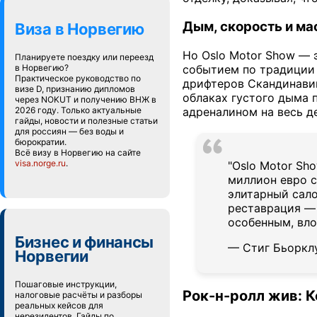
Дым, скорость и м
Виза в Норвегию
Но Oslo Motor Show — 
Планируете поездку или переезд
событием по традиции 
в Норвегию?
Практическое руководство по
дрифтеров Скандинавии
визе D, признанию дипломов
облаках густого дыма 
через NOKUT и получению ВНЖ в
адреналином на весь д
2026 году. Только актуальные
гайды, новости и полезные статьи
для россиян — без воды и
бюрократии.
Всё визу в Норвегию на сайте
visa.norge.ru
.
"Oslo Motor Sho
миллион евро с
элитарный сало
реставрация — 
особенным, вло
Бизнес и финансы
— Стиг Бьорклу
Норвегии
Пошаговые инструкции,
Рок-н-ролл жив: 
налоговые расчёты и разборы
реальных кейсов для
нерезидентов. Гайды по