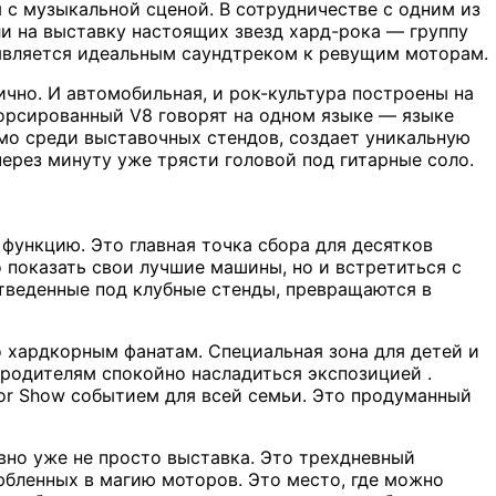
я с музыкальной сценой. В сотрудничестве с одним из
ли на выставку настоящих звезд хард-рока — группу
 является идеальным саундтреком к ревущим моторам.
ично. И автомобильная, и рок-культура построены на
орсированный V8 говорят на одном языке — языке
мо среди выставочных стендов, создает уникальную
ерез минуту уже трясти головой под гитарные соло.
ункцию. Это главная точка сбора для десятков
 показать свои лучшие машины, но и встретиться с
тведенные под клубные стенды, превращаются в
о хардкорным фанатам. Специальная зона для детей и
 родителям спокойно насладиться экспозицией .
or Show событием для всей семьи. Это продуманный
авно уже не просто выставка. Это трехдневный
юбленных в магию моторов. Это место, где можно