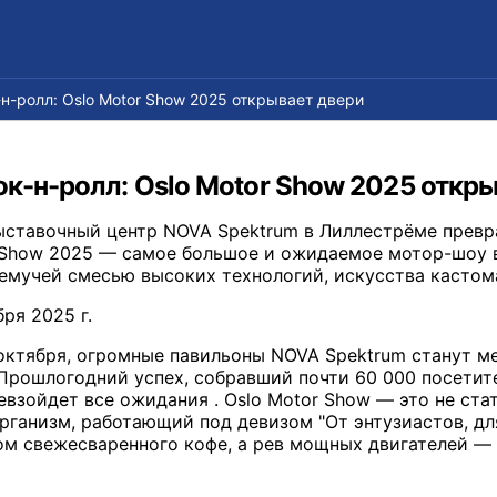
-н-ролл: Oslo Motor Show 2025 открывает двери
ок-н-ролл: Oslo Motor Show 2025 откр
выставочный центр NOVA Spektrum в Лиллестрёме превр
 Show 2025 — самое большое и ожидаемое мотор-шоу в 
ремучей смесью высоких технологий, искусства кастом
ря 2025 г.
6 октября, огромные павильоны NOVA Spektrum станут 
 Прошлогодний успех, собравший почти 60 000 посетите
ревзойдет все ожидания . Oslo Motor Show — это не ст
ганизм, работающий под девизом "От энтузиастов, для
ом свежесваренного кофе, а рев мощных двигателей —