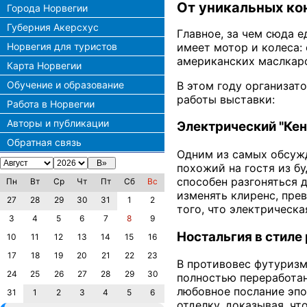
От уникальных ко
Города Норвегии
Губерния Акерсхус
Главное, за чем сюда 
имеет мотор и колеса:
Норвегия для туристов
американских маслкаро
Карта Норвегии
В этом году организат
Обучение и образование
работы выставки:
Работа в Норвегии
Авторы и публикации
Электрический "Кен
Обратная связь
Одним из самых обсужд
похожий на гостя из б
способен разгоняться д
Пн
Вт
Ср
Чт
Пт
Сб
Вс
изменять клиренс, пре
27
28
29
30
31
1
2
того, что электрическ
3
4
5
6
7
8
9
Ностальгия в стиле 
10
11
12
13
14
15
16
17
18
19
20
21
22
23
В противовес футуризму
24
25
26
27
28
29
30
полностью переработан
любовное послание эпо
31
1
2
3
4
5
6
отделку, доказывая, чт