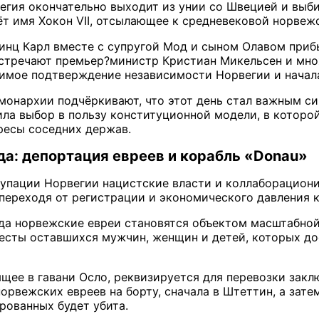
егия окончательно выходит из унии со Швецией и выб
ёт имя Хокон VII, отсылающее к средневековой норвеж
ринц Карл вместе с супругой Мод и сыном Олавом прибы
 встречают премьер?министр Кристиан Микельсен и мно
имое подтверждение независимости Норвегии и начал
онархии подчёркивают, что этот день стал важным си
пила выбор в пользу конституционной модели, в которо
ресы соседних держав.
да: депортация евреев и корабль «Donau»
купации Норвегии нацистские власти и коллаборацион
 переходя от регистрации и экономического давления 
ода норвежские евреи становятся объектом масштабной
есты оставшихся мужчин, женщин и детей, которых д
щее в гавани Осло, реквизируется для перевозки закл
орвежских евреев на борту, сначала в Штеттин, а зате
рованных будет убита.