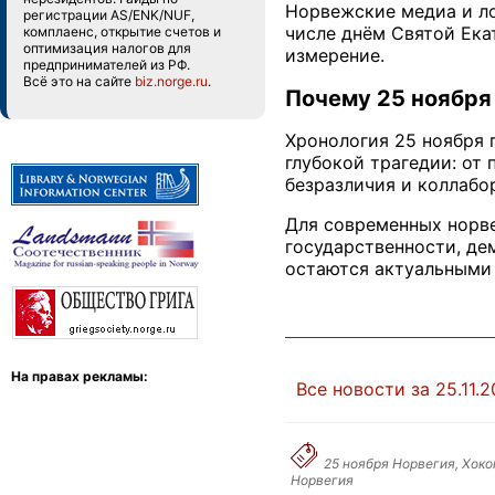
Норвежские медиа и ло
регистрации AS/ENK/NUF,
числе днём Святой Ека
комплаенс, открытие счетов и
оптимизация налогов для
измерение.
предпринимателей из РФ.
Всё это на сайте
biz.norge.ru
.
Почему 25 ноября
Хронология 25 ноября 
глубокой трагедии: от
безразличия и коллабо
Для современных норве
государственности, де
остаются актуальными 
На правах рекламы:
Все новости за 25.11.
25 ноября Норвегия, Хоко
Норвегия