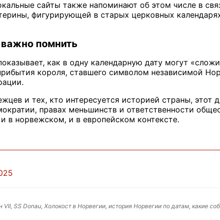
кальные сайты также напоминают об этом числе в св
терины, фигурирующей в старых церковных календарях
 важно помнить
показывает, как в одну календарную дату могут «слож
 прибытия короля, ставшего символом независимой Но
рации.
жцев и тех, кто интересуется историей страны, этот 
мократии, правах меньшинств и ответственности общес
и в норвежском, и в европейском контексте.
2025
н VII, SS Donau, Холокост в Норвегии, история Норвегии по датам, какие 