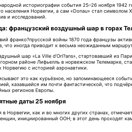
народной историографии события 25–26 ноября 1942 г
о населения Норвегии, а сам «Donau» стал символом 
ив и исследований.
ода: французский воздушный шар в горах Т
вий франко?прусской войны 1870 года французы актив
, что иногда приводит к весьма неожиданным маршру
здушный шар «La Ville d’Orl?ans», стартовавший из Пар
 горном районе Лифьелль в норвежском Телемарке, ст
 Норвегию с историей аэронавтики.
сывают это как курьёзное, но запоминающееся событи
гией, казавшейся им почти фантастической, что подчё
йных регионов Европы.
тные даты 25 ноября
я в Норвегии, как и во многих других странах, отмеч
енщин, инициированный ООН; в этот день проходят ка