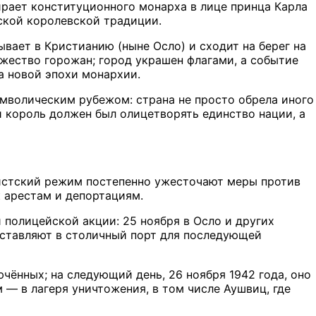
ирает конституционного монарха в лице принца Карла
ской королевской традиции.
вает в Кристианию (ныне Осло) и сходит на берег на
жество горожан; город украшен флагами, а событие
а новой эпохи монархии.
мволическим рубежом: страна не просто обрела иного
й король должен был олицетворять единство нации, а
истский режим постепенно ужесточают меры против
к арестам и депортациям.
 полицейской акции: 25 ноября в Осло и других
оставляют в столичный порт для последующей
ючённых; на следующий день, 26 ноября 1942 года, оно
м — в лагеря уничтожения, в том числе Аушвиц, где