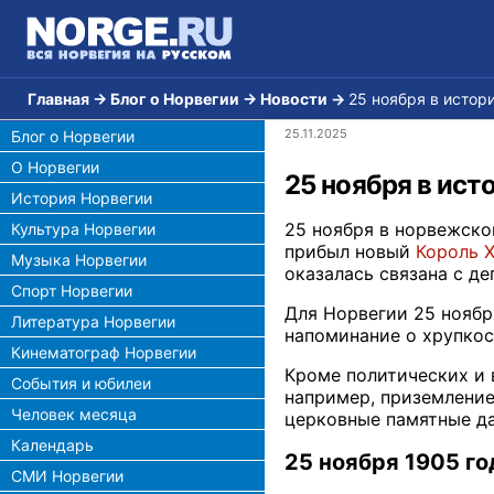
Главная
→
Блог о Норвегии
→
Новости
→
25 ноября в истор
25.11.2025
Блог о Норвегии
О Норвегии
25 ноября в ист
История Норвегии
25 ноября в норвежско
Культура Норвегии
прибыл новый
Король Х
Музыка Норвегии
оказалась связана с д
Спорт Норвегии
Для Норвегии 25 ноябр
Литература Норвегии
напоминание о хрупкос
Кинематограф Норвегии
Кроме политических и 
События и юбилеи
например, приземление
Человек месяца
церковные памятные да
Календарь
25 ноября 1905 го
СМИ Норвегии