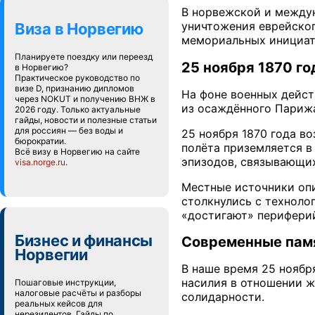
В норвежской и между
уничтожения еврейског
Виза в Норвегию
мемориальных инициат
Планируете поездку или переезд
25 ноября 1870 г
в Норвегию?
Практическое руководство по
визе D, признанию дипломов
На фоне военных дейст
через NOKUT и получению ВНЖ в
из осаждённого Парижа
2026 году. Только актуальные
гайды, новости и полезные статьи
для россиян — без воды и
25 ноября 1870 года во
бюрократии.
полёта приземляется в
Всё визу в Норвегию на сайте
эпизодов, связывающих
visa.norge.ru
.
Местные источники опи
столкнулись с техноло
«достигают» перифери
Бизнес и финансы
Современные памя
Норвегии
В наше время 25 ноябр
насилия в отношении ж
Пошаговые инструкции,
налоговые расчёты и разборы
солидарности.
реальных кейсов для
нерезидентов. Гайды по