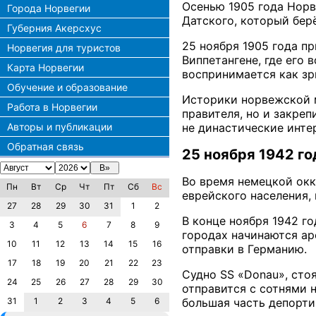
Осенью 1905 года Норв
Города Норвегии
Датского, который бер
Губерния Акерсхус
25 ноября 1905 года п
Норвегия для туристов
Виппетангене, где его
Карта Норвегии
воспринимается как зр
Обучение и образование
Историки норвежской м
Работа в Норвегии
правителя, но и закре
не династические инте
Авторы и публикации
Обратная связь
25 ноября 1942 го
Во время немецкой ок
Пн
Вт
Ср
Чт
Пт
Сб
Вс
еврейского населения,
27
28
29
30
31
1
2
В конце ноября 1942 г
3
4
5
6
7
8
9
городах начинаются ар
10
11
12
13
14
15
16
отправки в Германию.
17
18
19
20
21
22
23
Судно SS «Donau», стоя
24
25
26
27
28
29
30
отправится с сотнями н
31
1
2
3
4
5
6
большая часть депорти