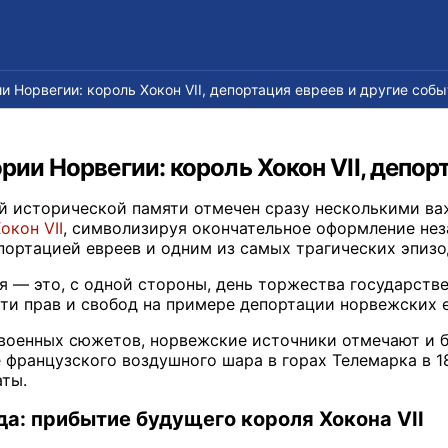
ии Норвегии: король Хокон VII, депортация евреев и другие собы
ории Норвегии: король Хокон VII, депо
й исторической памяти отмечен сразу несколькими важ
окон VII
, символизируя окончательное оформление нез
епортацией евреев и одним из самых трагических эпизо
я — это, с одной стороны, день торжества государств
ти прав и свобод на примере депортации норвежских 
военных сюжетов, норвежские источники отмечают и б
 французского воздушного шара в горах Телемарка в 
ты.
да: прибытие будущего короля Хокона VII