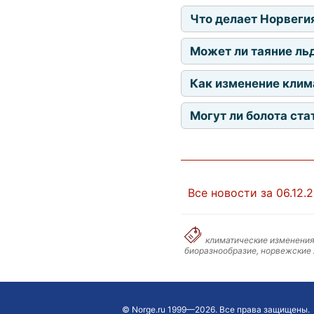
Что делает Норвеги
Может ли таяние ль
Как изменение клим
Могут ли болота ста
Все новости за 06.12.
климатические изменения
биоразнообразие, норвежские 
©
Norge.ru
1999—2026. Все права защищены.