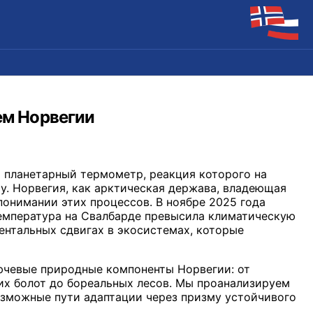
ем Норвегии
о планетарный термометр, реакция которого на
у. Норвегия, как арктическая держава, владеющая
понимании этих процессов. В ноябре 2025 года
емпература на Свалбарде превысила климатическую
ентальных сдвигах в экосистемах, которые
ючевые природные компоненты Норвегии: от
их болот до бореальных лесов. Мы проанализируем
озможные пути адаптации через призму устойчивого