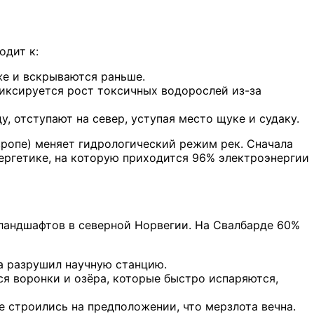
одит к:
же и вскрываются раньше.
фиксируется рост токсичных водорослей из-за
 отступают на север, уступая место щуке и судаку.
вропе) меняет гидрологический режим рек. Сначала
нергетике, на которую приходится 96% электроэнергии
 ландшафтов в северной Норвегии. На Свалбарде 60%
а разрушил научную станцию.
 воронки и озёра, которые быстро испаряются,
 строились на предположении, что мерзлота вечна.