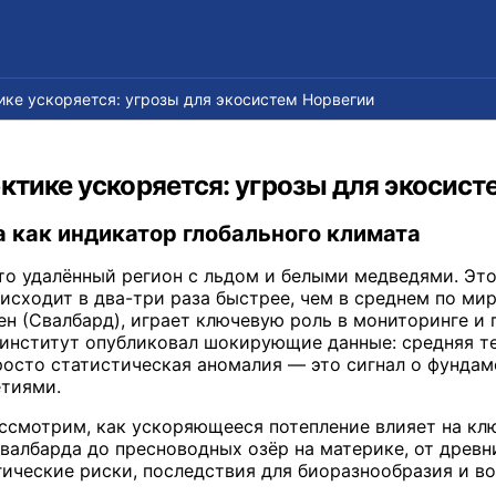
ике ускоряется: угрозы для экосистем Норвегии
ктике ускоряется: угрозы для экосист
 как индикатор глобального климата
то удалённый регион с льдом и белыми медведями. Эт
исходит в два-три раза быстрее, чем в среднем по мир
н (Свалбард), играет ключевую роль в мониторинге и 
институт опубликовал шокирующие данные: средняя т
просто статистическая аномалия — это сигнал о фундам
тиями.
ссмотрим, как ускоряющееся потепление влияет на кл
валбарда до пресноводных озёр на материке, от древн
гические риски, последствия для биоразнообразия и в