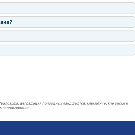
еана?
Свалбарда, деградация природных ландшафтов, климатические риски и
землепользование