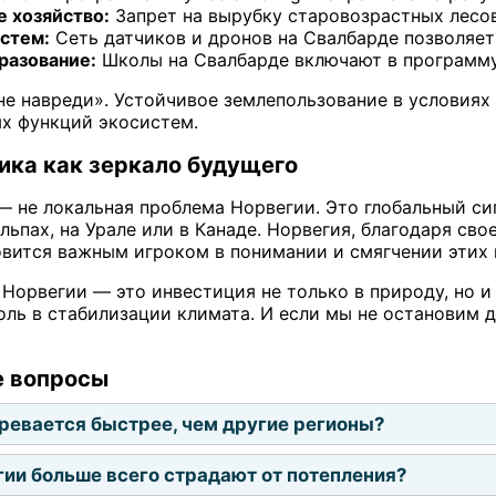
е хозяйство:
Запрет на вырубку старовозрастных лесов
стем:
Сеть датчиков и дронов на Свалбарде позволяет
разование:
Школы на Свалбарде включают в программу
е навреди». Устойчивое землепользование в условиях 
х функций экосистем.
ика как зеркало будущего
 не локальная проблема Норвегии. Это глобальный сиг
льпах, на Урале или в Канаде. Норвегия, благодаря св
овится важным игроком в понимании и смягчении этих 
Норвегии — это инвестиция не только в природу, но и 
оль в стабилизации климата. И если мы не остановим 
е вопросы
ревается быстрее, чем другие регионы?
гии больше всего страдают от потепления?