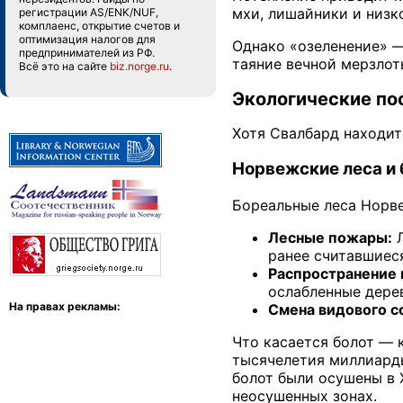
мхи, лишайники и низк
регистрации AS/ENK/NUF,
комплаенс, открытие счетов и
оптимизация налогов для
Однако «озеленение» — 
предпринимателей из РФ.
таяние вечной мерзлот
Всё это на сайте
biz.norge.ru
.
Экологические по
Хотя Свалбард находит
Норвежские леса и 
Бореальные леса Норве
Лесные пожары:
Л
ранее считавшиес
Распространение 
ослабленные дере
На правах рекламы:
Смена видового с
Что касается болот — 
тысячелетия миллиарды
болот были осушены в 
неосушенных зонах.