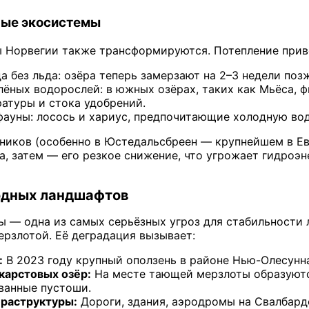
ные экосистемы
 Норвегии также трансформируются. Потепление прив
 без льда: озёра теперь замерзают на 2–3 недели поз
лёных водорослей: в южных озёрах, таких как Мьёса, 
атуры и стока удобрений.
уны: лосось и хариус, предпочитающие холодную воду,
дников (особенно в Юстедальсбреен — крупнейшем в Е
а, затем — его резкое снижение, что угрожает гидроэ
одных ландшафтов
ы — одна из самых серьёзных угроз для стабильности
рзлотой. Её деградация вызывает:
:
В 2023 году крупный оползень в районе Нью-Олесунн
карстовых озёр:
На месте тающей мерзлоты образуются
ванные пустоши.
раструктуры:
Дороги, здания, аэродромы на Свалбарде