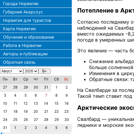
Города Норвегии
Потепление в Арк
Губерния Акерсхус
Норвегия для туристов
Согласно последнему о
наблюдений на Свалбар
Карта Норвегии
вместо ожидаемых -8,2
Обучение и образование
погоде в умеренных ши
Работа в Норвегии
Это явление — часть бо
Авторы и публикации
Снижение альбедо
Обратная связь
больше солнечной
Изменения в цирк
Обратные связи: 
Пн
Вт
Ср
Чт
Пт
Сб
Вс
27
28
29
30
31
1
2
На Свалбарде за после
3
4
5
6
7
8
9
Такой темп ставит под
10
11
12
13
14
15
16
Арктические экос
17
18
19
20
21
22
23
Свалбард — уникальная
24
25
26
27
28
29
30
ледники и морские эко
31
1
2
3
4
5
6