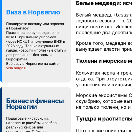
Белые медведи: ис
Виза в Норвегию
Белый медведь (
Ursus 
ледового сезона — с 2
Планируете поездку или переезд
пищи почти нет. Иссле
в Норвегию?
последние два десятил
Практическое руководство по
визе D, признанию дипломов
через NOKUT и получению ВНЖ в
Кроме того, медведи в
2026 году. Только актуальные
вынуждает власти прим
гайды, новости и полезные статьи
для россиян — без воды и
бюрократии.
Тюлени и морские 
Всё визу в Норвегию на сайте
visa.norge.ru
.
Кольчатая нерпа и гре
отдыха. При отсутстви
утопления или хищниче
Морские экосистемы Св
Бизнес и финансы
скумбрию, которые выт
Норвегии
не только тюлени, но и
Тундра и раститель
Пошаговые инструкции,
налоговые расчёты и разборы
реальных кейсов для
Потепление приводит к
нерезидентов. Гайды по