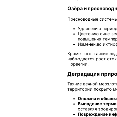
Озёра и пресновод
Пресноводные системы
Удлинению периода
Цветению сине-зе
повышения темпер
Изменению ихтиофа
Кроме того, таяние ле
наблюдается рост сток
Норвегии.
Деградация прир
Таяние вечной мерзлот
территории покрыто ме
Оползни и обвалы
Выпадение термо
оставляя эродиро
Повреждение инф