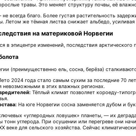
орослые травы. Это меняет структуру почвы, её влажн
не всегда благо. Более густая растительность задержи
ы. Летом же тёмная листва снижает альбедо, усиливая 
следствия на материковой Норвегии
ся в эпицентре изменений, последствия арктического
болота
гии (преимущественно ель, сосна, берёза) сталкивают
ето 2024 года стало самым сухим за последние 70 ле
я невозможными в этих влажных регионах.
вредителей:
Тёплый климат позволяет короеду-типогр
вья.
остава:
На юге Норвегии сосна заменяется дубом и бу
ключевых «углеродных ловушек» планеты, — их деград
 тонн углерода. При осушении или перегреве они начи
XX веке для сельского хозяйства. Сейчас климатическ