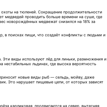
ля охоты на тюленей. Сокращение продолжительности
ет медведей проводить больше времени на суше, где
 вес новорождённых медвежат снизился на 18% за
ир, в поисках пищи, что создаёт конфликты с людьми и
а. Эти виды используют лёд для линьки, размножения и
а нестабильных льдинах, где высока вероятность
приносит новые виды рыб — сельдь, мойву, даже
ик. Это нарушает пищевые цепи, от которых зависят
ерёза карликовая, продвигаются на север, вытесняя