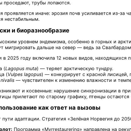
ы проседают, трубы лопаются.
я проявляется иначе: эрозия почв усиливается из-за 
ся нестабильным.
ски и биоразнообразие
ысоким уровнем эндемизма, особенно в горных и аркт
ут мигрировать дальше на север — ведь за Свалбардо
и в 2025 году включила 12 новых видов, находящихся п
а (
Lagopus muta
) — теряет арктическую тундру.
а (
Vulpes lagopus
) — конкурирует с красной лисицей,
nivalis
— чувствителен к изменению влажности и темп
озникают и косвенные: нарушение синхронизации в пр
птицы прилетают по старому графику, птенцы остаются 
пользование как ответ на вызовы
 пути адаптации. Стратегия «Зелёная Норвегия до 205
олот:
Программа «Myrrestaurering» направлена на реку