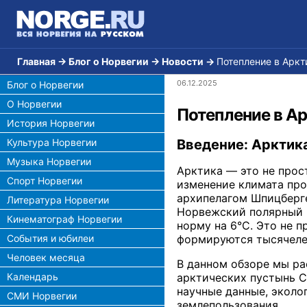
Главная
→
Блог о Норвегии
→
Новости
→
Потепление в Аркт
06.12.2025
Блог о Норвегии
О Норвегии
Потепление в Ар
История Норвегии
Введение: Арктика
Культура Норвегии
Музыка Норвегии
Арктика — это не прос
Спорт Норвегии
изменение климата про
архипелагом Шпицберге
Литература Норвегии
Норвежский полярный 
Кинематограф Норвегии
норму на 6°C. Это не 
формируются тысячеле
События и юбилеи
Человек месяца
В данном обзоре мы ра
арктических пустынь С
Календарь
научные данные, эколо
СМИ Норвегии
землепользования.