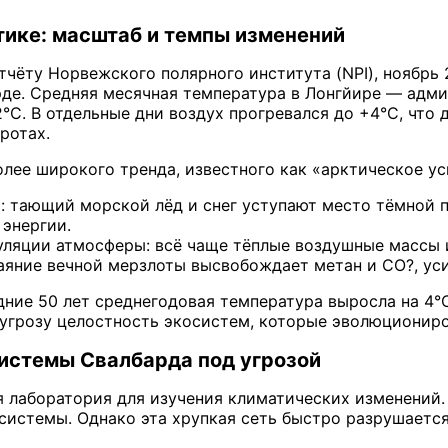
тике: масштаб и темпы изменений
тчёту Норвежского полярного института (NPI), ноябрь
де. Средняя месячная температура в Лонгйире — адми
°C. В отдельные дни воздух прогревался до +4°C, что 
ротах.
лее широкого тренда, известного как «арктическое усил
: тающий морской лёд и снег уступают место тёмной 
 энергии.
уляции атмосферы: всё чаще тёплые воздушные массы и
таяние вечной мерзлоты высвобождает метан и CO?, ус
дние 50 лет среднегодовая температура выросла на 4°C
 угрозу целостность экосистем, которые эволюциониро
истемы Свалбарда под угрозой
 лаборатория для изучения климатических изменений.
системы. Однако эта хрупкая сеть быстро разрушается