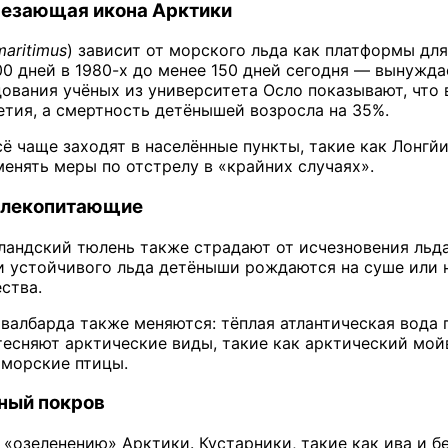
чезающая икона Арктики
maritimus
) зависит от морского льда как платформы д
00 дней в 1980-х до менее 150 дней сегодня — вынужда
дования учёных из университета Осло показывают, что
етия, а смертность детёнышей возросла на 35%.
сё чаще заходят в населённые пункты, такие как Лонгй
енять меры по отстрелу в «крайних случаях».
млекопитающие
нландский тюлень также страдают от исчезновения льд
и устойчивого льда детёныши рождаются на суше или н
ства.
албарда также меняются: тёплая атлантическая вода 
есняют арктические виды, такие как арктический мойв
 морские птицы.
ный покров
 «озеленению» Арктики. Кустарники, такие как ива и б