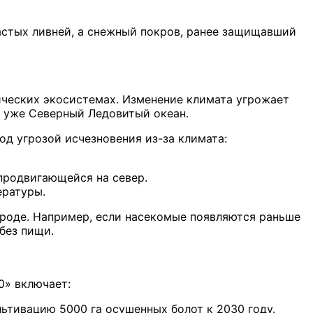
частых ливней, а снежный покров, ранее защищавший
ических экосистемах. Изменение климата угрожает
м уже Северный Ледовитый океан.
од угрозой исчезновения из-за климата:
 продвигающейся на север.
ературы.
ироде. Например, если насекомые появляются раньше
без пищи.
0» включает:
льтивацию 5000 га осушенных болот к 2030 году.