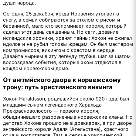
души народа.
Сегодня, 25 декабря, когда Норвегия утопает в
снегу, а семьи собираются за столом с рисом и
бараниной, мало кто вспоминает короля, который
сделал этот день священным. Но саги, древние
исландские хроники, хранят тайны: Хокон не сжигал
идолов и не рубил головы жрецам. Он был мастером
компромиссов, викингом с крестом в сердце.
Давайте нырнем в эту легенду глубже, шаг за шагом
воссоздавая события, которые эхом отдаются в
каждом норвежском доме.
От английского двора к норвежскому
трону: путь христианского викинга
Хокон Haraldsson, родившийся около 920 года, был
младшим сыном легендарного Харальда
Прекрасноволосого — первого короля,
объединившего разрозненные норвежские кланы. Но
детство Хокона прошло не в драккарах, а при дворе
английского короля Аделя (Ательстана), крестного
отца и воспитателя. Там, в сердце христианской