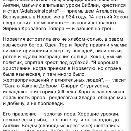
Англии, мальчик впитывал уроки Библии, крестился
и стал "Adalsteinsfostre" — приемышем Ательстана.
Вернувшись в Норвегию в 934 году, 14-летний Хокон
сверг своих племянников — сыновей кровавого
Эйрика Кровавого Топора — и взошел на трон.
Норвегия встретила его не хлебом-солью, а ревом
языческих богов. Оден, Тор и Фрейр правили умами:
викинги приносили в жертву лошадей, пили эль из
рогов и ждали возвращения солнца. Хокон, умный
политик, спрятал крест под рубахой. "Я хорошая
христианин, когда приехал в Норвегию, но страна
была языческая, и там много было
жертвоприношений и влиятельных людей", — гласит
"Сага о Хаконе Добром" Снорри Стурлусона,
исландского историка XIII века. Король завоевывал
лояльность ярлов Трёнделага и Хладра, обещая мир
и добычу, а не проповеди.
Его правление — золотая пора. Хорошие урожаи,
полные сети рыбы, торговые пути от фьордов до
Англии. Бонды (свободные крестьяне) шептались: