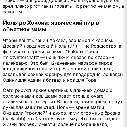
"Хокон — den gode, Добрый". Но в глубине души он
зрел план: христианизировать Норвегию не мечом, а
законом.
Йоль до Хокона: языческий пир в
объятиях зимы
Чтобы понять гений Хокона, вернемся к корням.
Древний нордический Йоль (J?l) — не Рождество, а
фестиваль середины зимы, "hokunatt" или
"midtvintersnatt" — ночь 13-14 января по старому
календарю. Это был 12-дневный марафон пиров,
когда викинги топили горечь долгой ночи в эле,
закалывая свиней Фреиру для плодородия, лошадей
Одину для удачи в битвах и коз для Тора.
Саги рисуют яркие картины: в длинных домах с
соломенными крышами ревет огонь в очаге,
скальды поют о героях Валгаллы, а женщины плетут
руны для защиты стад. Йоль — время магии.
Ожидали "троллей" и духов, жгли огромные бревна
(juleklubb), чтобы отпугнуть тьму. Это был праздник
жизни посреди смерти: солнце поворачивало,