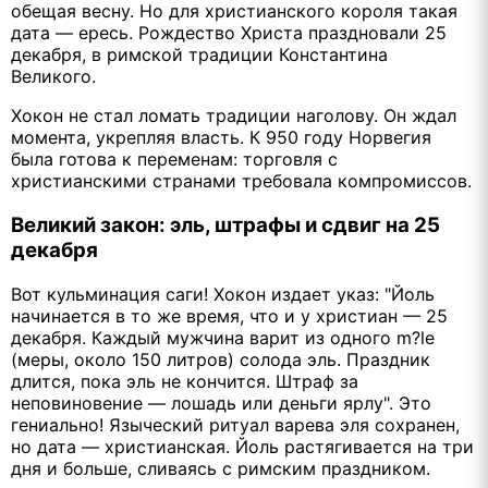
обещая весну. Но для христианского короля такая
дата — ересь. Рождество Христа праздновали 25
декабря, в римской традиции Константина
Великого.
Хокон не стал ломать традиции наголову. Он ждал
момента, укрепляя власть. К 950 году Норвегия
была готова к переменам: торговля с
христианскими странами требовала компромиссов.
Великий закон: эль, штрафы и сдвиг на 25
декабря
Вот кульминация саги! Хокон издает указ: "Йоль
начинается в то же время, что и у христиан — 25
декабря. Каждый мужчина варит из одного m?le
(меры, около 150 литров) солода эль. Праздник
длится, пока эль не кончится. Штраф за
неповиновение — лошадь или деньги ярлу". Это
гениально! Языческий ритуал варева эля сохранен,
но дата — христианская. Йоль растягивается на три
дня и больше, сливаясь с римским праздником.