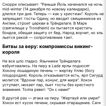
Снорри описывает: "Раньше Йоль начинался на ночь
mid-winter (14 декабря по новому календарю),
длился три дня. Теперь — как у христиан". Король не
запрещает тосты Одину, но вводит священников из
Англии, строит церкви в Трёнделаге. В Мэре
(святилище у Trondheim) он пытается крестить
бондов, обещая защиту от бед. Народ ворчит, но эль
льется рекой — сопротивление тает.
Битвы за веру: компромиссы викинг-
короля
Не все шло гладко. Язычники Трёнделага
взбунтовались. На пиру в Lade ярлы подносят
Хокону лошадиную печень — жертву Уллю (богу
плодородия). Король отказывается есть, ярл Сигурд
молится: "Вдохни пар, конунг, для мира". Хокон
уступает, нюхает пар, пьет тосты без крестного
знамения. Толпа ревет: "Он с нами!"
В другой раз — атака на пиру. "Жертвуй или умри!"
Хокон ест кусок печени, скрывая отвращение. Саги