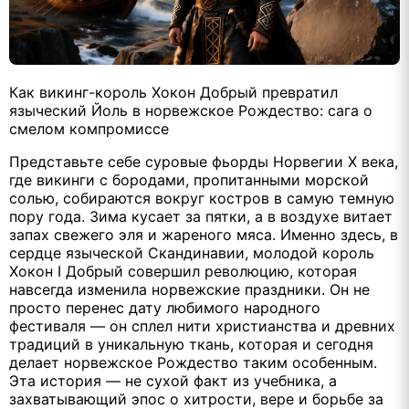
Как викинг-король Хокон Добрый превратил
языческий Йоль в норвежское Рождество: сага о
смелом компромиссе
Представьте себе суровые фьорды Норвегии X века,
где викинги с бородами, пропитанными морской
солью, собираются вокруг костров в самую темную
пору года. Зима кусает за пятки, а в воздухе витает
запах свежего эля и жареного мяса. Именно здесь, в
сердце языческой Скандинавии, молодой король
Хокон I Добрый совершил революцию, которая
навсегда изменила норвежские праздники. Он не
просто перенес дату любимого народного
фестиваля — он сплел нити христианства и древних
традиций в уникальную ткань, которая и сегодня
делает норвежское Рождество таким особенным.
Эта история — не сухой факт из учебника, а
захватывающий эпос о хитрости, вере и борьбе за