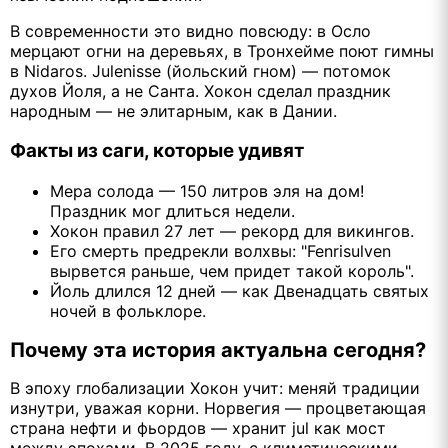
В современности это видно повсюду: в Осло
мерцают огни на деревьях, в Тронхейме поют гимны
в Nidaros. Julenisse (йольский гном) — потомок
духов Йоля, а не Санта. Хокон сделал праздник
народным — не элитарным, как в Дании.
Факты из саги, которые удивят
Мера солода — 150 литров эля на дом!
Праздник мог длиться недели.
Хокон правил 27 лет — рекорд для викингов.
Его смерть предрекли волхвы: "Fenrisulven
вырвется раньше, чем придет такой король".
Йоль длился 12 дней — как Двенадцать святых
ночей в фольклоре.
Почему эта история актуальна сегодня?
В эпоху глобализации Хокон учит: меняй традиции
изнутри, уважая корни. Норвегия — процветающая
страна нефти и фьордов — хранит jul как мост
между эпохами. В 2025 году, с климатическими