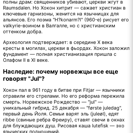
полны драм: священников убивают, церкви жгут в
Raumsdalen. Но Хокон хитрит — сажает христиан в
ключевые гарнизоны, женится на язычницах для
альянсов. Его поэма "H?konarm?l" (960-е) рисует его
valkyrie-воином в Валгалле, но с христианским
оттенком добра.
Археология подтверждает: в середине X века
кресты в могилах, церкви в фьордах. Хокон заложил
фундамент — полная христианизация пришла с
Олафом II в XI веке.
Наследие: почему норвежцы все еще
говорят "Jul"?
Хокон пал в 961 году в битве при Fitjar — язычники
отравили его стрелами. Но его реформа пережила
смерть. Норвежское Рождество — "jul" —
уникальный гибрид. 25 декабря — "første juledag",
первый день Йоля. Семьи варят эль (juleøl), едят
ribbe (свиные ребра Фреиру), ставят свечи в окнах
для блуждающих душ. Рисовая каша lutefisk — эхо
языческих подношений.