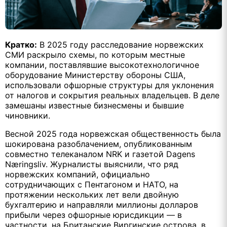
Кратко:
В 2025 году расследование норвежских
СМИ раскрыло схемы, по которым местные
компании, поставлявшие высокотехнологичное
оборудование Министерству обороны США,
использовали офшорные структуры для уклонения
от налогов и сокрытия реальных владельцев. В деле
замешаны известные бизнесмены и бывшие
чиновники.
Весной 2025 года норвежская общественность была
шокирована разоблачением, опубликованным
совместно телеканалом NRK и газетой Dagens
Næringsliv. Журналисты выяснили, что ряд
норвежских компаний, официально
сотрудничающих с Пентагоном и НАТО, на
протяжении нескольких лет вели двойную
бухгалтерию и направляли миллионы долларов
прибыли через офшорные юрисдикции — в
частности, на Британские Виргинские острова, в