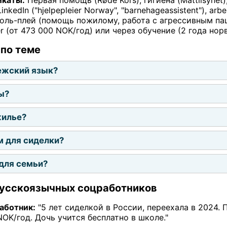
inkedIn ("hjelpepleier Norway", "barnehageassistent"), arb
оль-плей (помощь пожилому, работа с агрессивным пац
er (от 473 000 NOK/год) или через обучение (2 года нор
 по теме
ежский язык?
ы?
жилье?
 для сиделки?
для семьи?
русскоязычных соцработников
работник:
"5 лет сиделкой в России, переехала в 2024.
OK/год. Дочь учится бесплатно в школе."