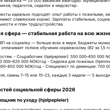
я нехватка — 25 000 вакансий ежегодно. Муниципалит
иков, педагогов, сиделок и медсестер.
исты идеально подходят: опыт работы с пожилыми, эм
имеют славянские корни). Зарплаты стабильные, социа
ьности и план трудоустройства.
я сфера — стабильная работа на всю жизн
ВП на социалку — больше всех в мире. Бюджеты муниц
 оплачивает полное обучение норвежскому (B2 за 1,5 г
стям: - Соцработник (hjelpepleier): 550 000–650 000 N
520 000–620 000 NOK/год - Сиделка для пожилых (hjemm
0 000–850 000 NOK/год - Специалист по деменции: 700 
еля, смены 7–15 или 15–23, каждые 3 недели — 5 выход
стей социальной сферы 2026
мощник по уходу (hjelpepleier)
елых (sykepleiehjem), помощь с гигиеной, готовкой, п