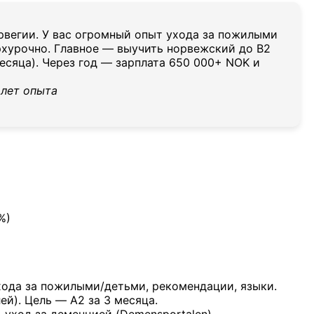
вегии. У вас огромный опыт ухода за пожилыми
рхурочно. Главное — выучить норвежский до B2
есяца). Через год — зарплата 650 000+ NOK и
 лет опыта
%)
хода за пожилыми/детьми, рекомендации, языки.
ей). Цель — A2 за 3 месяца.
, уход за деменцией (Demensportalen).