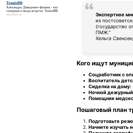
TennisBB
Алехандро Давидович-фокина - кто
соперник и когда встречи:
TennisBB
.
Экспертное мн
tennisbb.ru
из постсоветск
(государство о
ПМЖ."
Хельга Свенсен
Кого ищут муници
Соцработник с оп
Воспитатель детс
Сиделка на дому:
Ночной дежурный
Помощник медсес
Пошаговый план т
Подготовьте резю
Начните изучать 
Получите сертиф