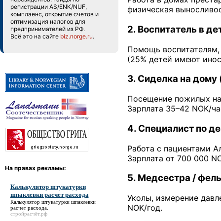
регистрации AS/ENK/NUF,
физическая выносливост
комплаенс, открытие счетов и
оптимизация налогов для
2. Воспитатель в де
предпринимателей из РФ.
Всё это на сайте
biz.norge.ru
.
Помощь воспитателям, 
(25% детей имеют инос
3. Сиделка на дому 
Посещение пожилых на д
Зарплата 35–42 NOK/ча
4. Специалист по 
Работа с пациентами А
Зарплата от 700 000 NO
На правах рекламы:
5. Медсестра / фел
Калькулятор штукатурки
шпаклевки расчет расхода
Уколы, измерение давл
Калькулятор штукатурки шпаклевки
NOK/год.
расчет расхода
.
стройрасчёт.рф