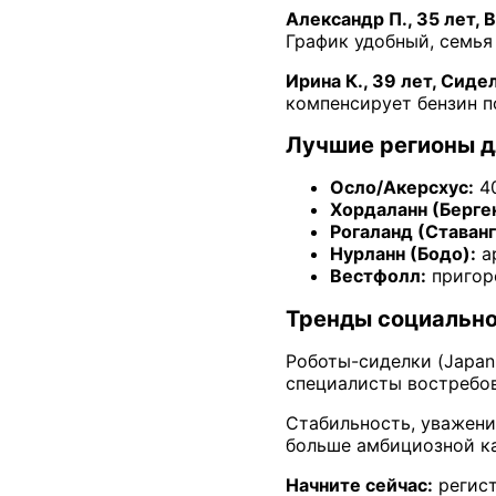
Александр П., 35 лет, 
График удобный, семья 
Ирина К., 39 лет, Сиде
компенсирует бензин п
Лучшие регионы д
Осло/Акерсхус:
40
Хордаланн (Берген
Рогаланд (Ставанг
Нурланн (Бодо):
ар
Вестфолл:
пригор
Тренды социальн
Роботы-сиделки (Japan
специалисты востребов
Стабильность, уважени
больше амбициозной ка
Начните сейчас:
регист