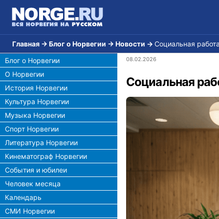
Главная
→
Блог о Норвегии
→
Новости
→
Социальная работа
08.02.2026
Блог о Норвегии
О Норвегии
Социальная рабо
История Норвегии
Культура Норвегии
Музыка Норвегии
Спорт Норвегии
Литература Норвегии
Кинематограф Норвегии
События и юбилеи
Человек месяца
Календарь
СМИ Норвегии