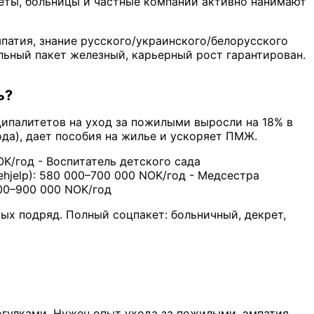
еты, больницы и частные компании активно нанимают
патия, знание русского/украинского/белорусского
льный пакет железный, карьерный рост гарантирован.
ь?
ипалитетов на уход за пожилыми выросли на 18% в
ода), дает пособия на жилье и ускоряет ПМЖ.
OK/год - Воспитатель детского сада
ehjelp): 580 000–700 000 NOK/год - Медсестра
000–900 000 NOK/год
ных подряд. Полный соцпакет: больничный, декрет,
рогулками. Нужен опыт ухода за пожилыми, эмпатия,