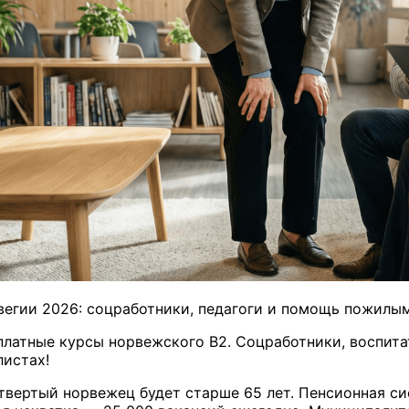
вегии 2026: соцработники, педагоги и помощь пожилы
платные курсы норвежского B2. Соцработники, воспита
истах!
твертый норвежец будет старше 65 лет. Пенсионная си