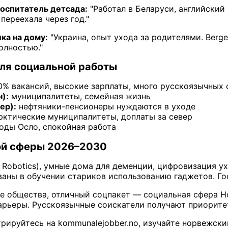
Воспитатель детсада:
"Работал в Беларуси, английский 
переехала через год."
лка на дому:
"Украина, опыт ухода за родителями. Berge
олностью."
ля социальной работы
% вакансий, высокие зарплаты, много русскоязычных 
):
муниципалитеты, семейная жизнь
ер):
нефтяники-пенсионеры нуждаются в уходе
ктические муниципалитеты, доплаты за север
оды Осло, спокойная работа
ой сферы 2026–2030
 Robotics), умные дома для деменции, цифровизация у
аны в обучении стариков использованию гаджетов. Го
е общества, отличный соцпакет — социальная сфера Но
рьеры. Русскоязычные соискатели получают приорите
рируйтесь на kommunalejobber.no, изучайте норвежский