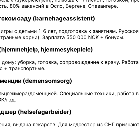
ь. 80% вакансий в Осло, Бергене, Ставангере.
тском саду (barnehageassistent)
игры с детьми 1–6 лет, подготовка к занятиям. Русско
транные корни). Зарплата 550 000 NOK + бонусы.
(hjemmehjelp, hjemmesykepleie)
ому: уборка, готовка, сопровождение к врачу. Работа
с + транспортные.
деменции (demensomsorg)
льцгеймера/деменцией. Специальные техники, работа в 
K/год.
ьдшер (helsefagarbeider)
ения, выдача лекарств. Для медсестер из СНГ признаю