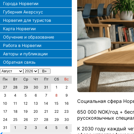
Города Норвегии
Губерния Акерсхус
Норвегия для туристов
Карта Норвегии
Обучение и образование
Работа в Норвегии
Авторы и публикации
Обратная связь
Пн
Вт
Ср
Чт
Пт
Сб
Вс
27
28
29
30
31
1
2
3
4
5
6
7
8
9
Социальная сфера Нор
10
11
12
13
14
15
16
650 000 NOK/год + бес
17
18
19
20
21
22
23
русскоязычных специал
24
25
26
27
28
29
30
31
1
2
3
4
5
6
К 2030 году каждый че