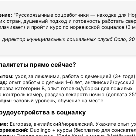
ение:
"Русскоязычные соцработники — находка для Нор
их стран, душевный подход и готовность работать све
плачивает) и пройти курс по норвежской социалке (3 м
, директор муниципальных социальных служб Осло, 20
палитеты прямо сейчас?
ытом:
уход за лежачими, работа с деменцией (3+ года)
ад:
опыт работы с детьми 1–6 лет, английский/русский
права категории B, опыт готовки/уборки для пожилых
:
контроль камер, раздача лекарств ночью (доплата 25
тры:
базовый уровень, обучение на месте
рудоустройства в социалку
ме:
Europass, английский/норвежский. Укажите опыт у
норвежский:
Duolingo + курсы (бесплатно для соискател
икаты:
Первая помощь (Røde Kors), гигиена (Mattilsynet)