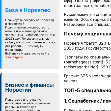
сфере катастрофическа
иностранных соцработн
Виза в Норвегию
Русскоязычные специал
языков (20% стариков 
Планируете поездку или переезд
Разбираем все специал
в Норвегию?
Практическое руководство по
визе D, признанию дипломов
Почему социальна
через NOKUT и получению ВНЖ в
2026 году. Только актуальные
гайды, новости и полезные статьи
Норвегия тратит 32% В
для россиян — без воды и
2025 году. Государство
бюрократии.
Всё визу в Норвегию на сайте
Зарплаты по специально
visa.norge.ru
.
(barnehageassistent): 
(helsefagarbeider): 65
График: 37,5 часов/нед
пенсия.
Бизнес и финансы
Норвегии
ТОП-5 специально
Пошаговые инструкции,
1. Соцработник / по
налоговые расчёты и разборы
реальных кейсов для
Работа в домах престар
нерезидентов. Гайды по