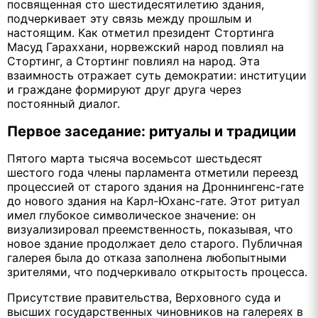
посвященная сто шестидесятилетию здания,
подчеркивает эту связь между прошлым и
настоящим. Как отметил президент Стортинга
Масуд Гараххани, норвежский народ повлиял на
Стортинг, а Стортинг повлиял на народ. Эта
взаимность отражает суть демократии: институции
и граждане формируют друг друга через
постоянный диалог.
Первое заседание: ритуалы и традиции
Пятого марта тысяча восемьсот шестьдесят
шестого года члены парламента отметили переезд
процессией от старого здания на Дроннингенс-гате
до нового здания на Карл-Юханс-гате. Этот ритуал
имел глубокое символическое значение: он
визуализировал преемственность, показывая, что
новое здание продолжает дело старого. Публичная
галерея была до отказа заполнена любопытными
зрителями, что подчеркивало открытость процесса.
Присутствие правительства, Верховного суда и
высших государственных чиновников на галереях в