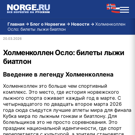
Главная
→
Блог о Норвегии
→
Новости
→
Холменколлен
Осло: билеты лыжи биатлон
20.03.2026
Холменколлен Осло: билеты лыжи
биатлон
Введение в легенду Холменколлена
Холменколлен это больше чем спортивный
комплекс. Это место, где история норвежского
лыжного спорта оживает каждый год в марте. С
четырнадцатого по двадцать второе марта 2026
года сюда съедутся лучшие атлеты мира для финала
Кубка мира по лыжным гонкам и биатлону. Для
болельщиков это не просто соревнования. Это
праздник национальной идентичности, где спорт
переплетается с культурой, а зрители становятся