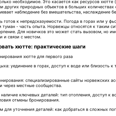
олько необходимое. Это касается как ресурсов хютте (
ли других природных объектов в больших количествах
евает наблюдение без вмешательства, наслаждение бе
дь готов к непредсказуемости. Погода в горах или у ф
и туман - часть опыта. Норвежцы относятся к таким с
ерпение. Для новичков это может стать вызовом, но и
и и связи с местом.
овать хютте: практические шаги
нирования хютте для первого раза
ха: уединение в горах, доступ к воде или близость к
нирования: специализированные сайты норвежских ас
и через местные сообщества.
 наличие ключевых деталей: тип отопления, доступ к в
словия отмены бронирования.
 для уточнения деталей: как добраться в сложных пого