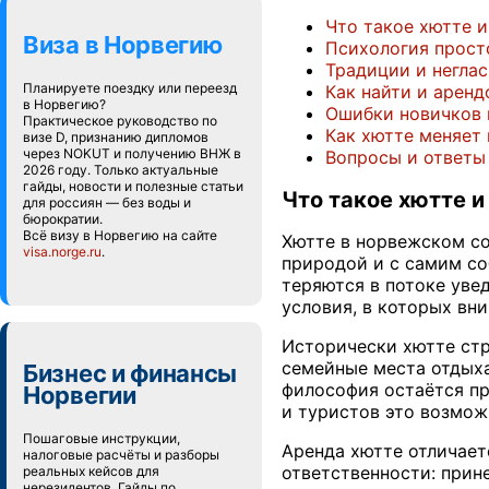
Что такое хютте 
Виза в Норвегию
Психология прост
Традиции и негла
Планируете поездку или переезд
Как найти и аренд
в Норвегию?
Ошибки новичков 
Практическое руководство по
Как хютте меняет
визе D, признанию дипломов
через NOKUT и получению ВНЖ в
Вопросы и ответы
2026 году. Только актуальные
гайды, новости и полезные статьи
Что такое хютте и
для россиян — без воды и
бюрократии.
Всё визу в Норвегию на сайте
Хютте в норвежском со
visa.norge.ru
.
природой и с самим со
теряются в потоке уве
условия, в которых вн
Исторически хютте стр
семейные места отдыха
Бизнес и финансы
философия остаётся пр
Норвегии
и туристов это возмож
Пошаговые инструкции,
Аренда хютте отличает
налоговые расчёты и разборы
ответственности: прине
реальных кейсов для
нерезидентов. Гайды по