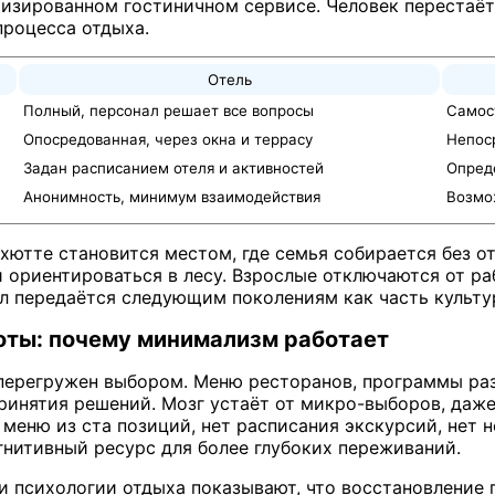
тизированном гостиничном сервисе. Человек перестаё
роцесса отдыха.
Отель
Полный, персонал решает все вопросы
Самост
Опосредованная, через окна и террасу
Непос
Задан расписанием отеля и активностей
Опред
Анонимность, минимум взаимодействия
Возмож
хютте становится местом, где семья собирается без от
и ориентироваться в лесу. Взрослые отключаются от р
ал передаётся следующим поколениям как часть культур
оты: почему минимализм работает
перегружен выбором. Меню ресторанов, программы раз
ринятия решений. Мозг устаёт от микро-выборов, даже
ет меню из ста позиций, нет расписания экскурсий, не
нитивный ресурс для более глубоких переживаний.
и психологии отдыха показывают, что восстановление п