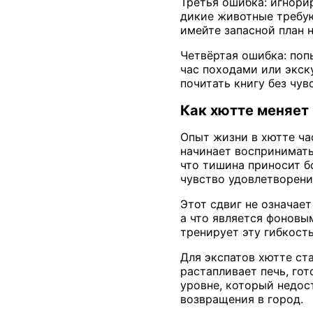
Третья ошибка: игнори
дикие животные требу
имейте запасной план 
Четвёртая ошибка: поп
час походами или экск
почитать книгу без чув
Как хютте меняет
Опыт жизни в хютте ча
начинает воспринимать
что тишина приносит б
чувство удовлетворения
Этот сдвиг не означает
а что является фоновы
тренирует эту гибкост
Для экспатов хютте ста
растапливает печь, гот
уровне, который недост
возвращения в город.