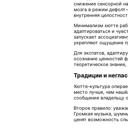
снижение сенсорной на
мозга в режим дефолт-
внутренняя целостност
Минимализм хютте рабо
адаптироваться и чувс
запускает ассоциативн
укрепляют ощущение пр
Для экспатов, адаптир
осознание ценностей ф
теоретическое знание,
Традиции и негла
Хютте-культура опирае
место лучше, чем нашёл
сообщение владельцу о
Второе правило: уважа
Громкая музыка, шумны
ценят возможность слы