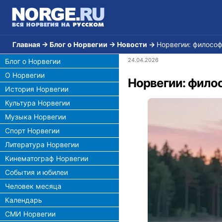
Главная
→
Блог о Норвегии
→
Новости
→
Норвегии: философ
24.04.2026
Блог о Норвегии
О Норвегии
Норвегии: фило
История Норвегии
Культура Норвегии
Музыка Норвегии
Спорт Норвегии
Литература Норвегии
Кинематограф Норвегии
События и юбилеи
Человек месяца
Календарь
СМИ Норвегии