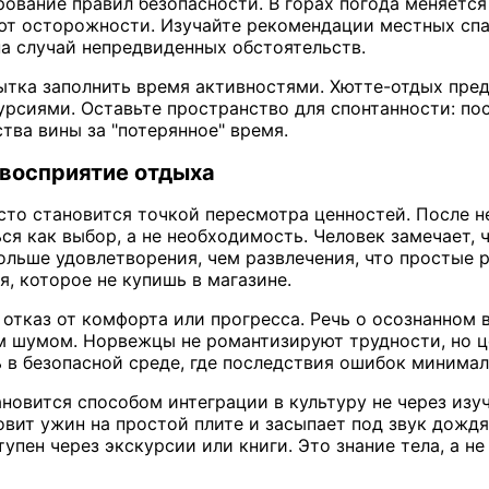
рование правил безопасности. В горах погода меняется
ют осторожности. Изучайте рекомендации местных спа
на случай непредвиденных обстоятельств.
ытка заполнить время активностями. Хютте-отдых пре
урсиями. Оставьте пространство для спонтанности: пос
ства вины за "потерянное" время.
 восприятие отдыха
сто становится точкой пересмотра ценностей. После н
ся как выбор, а не необходимость. Человек замечает,
ольше удовлетворения, чем развлечения, что простые р
, которое не купишь в магазине.
 отказ от комфорта или прогресса. Речь о осознанном 
м шумом. Норвежцы не романтизируют трудности, но ц
ь в безопасной среде, где последствия ошибок минимал
новится способом интеграции в культуру не через изуч
овит ужин на простой плите и засыпает под звук дождя
упен через экскурсии или книги. Это знание тела, а не