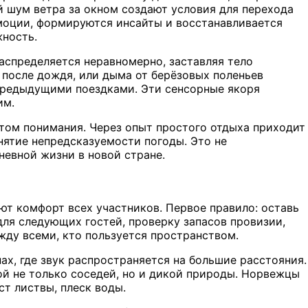
й шум ветра за окном создают условия для перехода
моции, формируются инсайты и восстанавливается
жность.
аспределяется неравномерно, заставляя тело
 после дождя, или дыма от берёзовых поленьев
 предыдущими поездками. Эти сенсорные якоря
им.
стом понимания. Через опыт простого отдыха приходит
нятие непредсказуемости погоды. Это не
невной жизни в новой стране.
ют комфорт всех участников. Первое правило: оставь
 для следующих гостей, проверку запасов провизии,
жду всеми, кто пользуется пространством.
ах, где звук распространяется на большие расстояния.
й не только соседей, но и дикой природы. Норвежцы
т листвы, плеск воды.