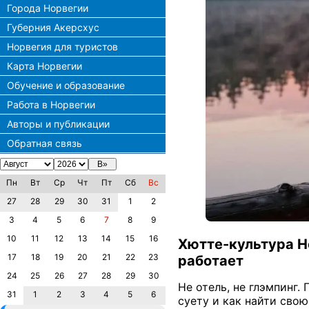
Города Норвегии
Губерния Акерсхус
Норвегия для туристов
Карта Норвегии
Обучение и образование
Работа в Норвегии
Авторы и публикации
Обратная связь
Пн
Вт
Ср
Чт
Пт
Сб
Вс
27
28
29
30
31
1
2
3
4
5
6
7
8
9
10
11
12
13
14
15
16
Хютте-культура Н
17
18
19
20
21
22
23
работает
24
25
26
27
28
29
30
Не отель, не глэмпинг.
31
1
2
3
4
5
6
суету и как найти сво