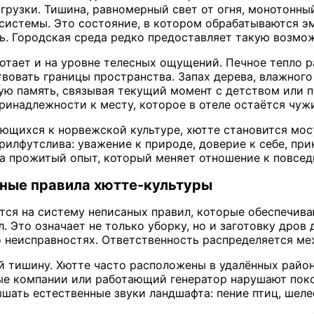
грузки. Тишина, равномерный свет от огня, монотонны
системы. Это состояние, в котором обрабатываются э
ь. Городская среда редко предоставляет такую возмо
тает и на уровне телесных ощущений. Печное тепло р
твовать границы пространства. Запах дерева, влажного
ую память, связывая текущий момент с детством или
инадлежности к месту, которое в отеле остаётся чуж
ующихся к норвежской культуре, хютте становится мо
рилфутслива: уважение к природе, доверие к себе, при
 а прожитый опыт, который меняет отношение к повсед
сные правила хютте-культуры
тся на систему неписаных правил, которые обеспечива
. Это означает не только уборку, но и заготовку дров
 неисправностях. Ответственность распределяется ме
й тишину. Хютте часто расположены в удалённых район
е компании или работающий генератор нарушают поко
шать естественные звуки ландшафта: пение птиц, шелес