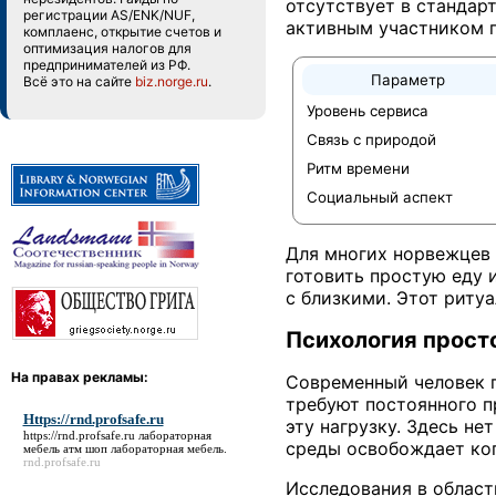
отсутствует в стандар
регистрации AS/ENK/NUF,
активным участником п
комплаенс, открытие счетов и
оптимизация налогов для
предпринимателей из РФ.
Параметр
Всё это на сайте
biz.norge.ru
.
Уровень сервиса
Связь с природой
Ритм времени
Социальный аспект
Для многих норвежцев 
готовить простую еду 
с близкими. Этот риту
Психология прост
На правах рекламы:
Современный человек 
требуют постоянного п
Https://rnd.profsafe.ru
эту нагрузку. Здесь н
https://rnd.profsafe.ru
лабораторная
среды освобождает ког
мебель атм шоп лабораторная мебель.
rnd.profsafe.ru
Исследования в област