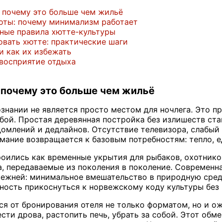
и почему это больше чем жильё
оты: почему минимализм работает
сные правила хютте-культуры
овать хютте: практические шаги
и как их избежать
 восприятие отдыха
 почему это больше чем жильё
знании не является просто местом для ночлега. Это пр
бой. Простая деревянная постройка без излишеств ста
домлений и дедлайнов. Отсутствие телевизора, слабый
имание возвращается к базовым потребностям: тепло, е
оились как временные укрытия для рыбаков, охотнико
, передаваемые из поколения в поколение. Современн
ежней: минимальное вмешательство в природную среду
ность прикоснуться к норвежскому коду культуры без 
ся от бронирования отеля не только форматом, но и о
сти дрова, растопить печь, убрать за собой. Этот обм