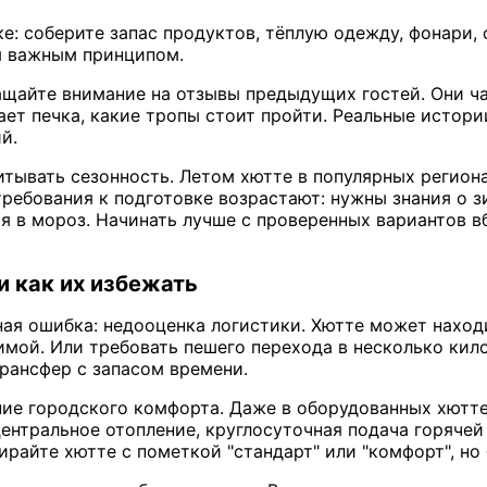
ке: соберите запас продуктов, тёплую одежду, фонари,
я важным принципом.
щайте внимание на отзывы предыдущих гостей. Они ча
тает печка, какие тропы стоит пройти. Реальные исто
й.
итывать сезонность. Летом хютте в популярных регион
требования к подготовке возрастают: нужны знания о з
я в мороз. Начинать лучше с проверенных вариантов в
и как их избежать
ая ошибка: недооценка логистики. Хютте может находи
мой. Или требовать пешего перехода в несколько кил
трансфер с запасом времени.
ие городского комфорта. Даже в оборудованных хютте
ентральное отопление, круглосуточная подача горячей
райте хютте с пометкой "стандарт" или "комфорт", но 