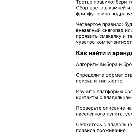
Третье правило: бери т
Сбор цветов, камней и
фрилфутслива подразум
Четвёртое правило: бу
внезапный снегопад ил
проявить смекалку и т
чувство компетентност
Как найти и аренд
Алгоритм выбора и бро
Определите формат отды
поиска и тип хютте.
Изучите платформы бро
контакты с владельцам
Проверьте описание на
населённого пункта, у
Свяжитесь с владельцем
правила проживания.