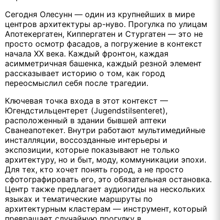
Сегодня Олесунн — один из крупнейших в мире
центров архитектуры ар-нуво. Прогулка по улицам
Апотекергатен, Киппергатен и Стургатен — это не
просто осмотр фасадов, а погружение в контекст
начала XX века. Каждый фронтон, каждая
асимметричная башенка, каждый резной элемент
рассказывает историю о том, как город
переосмыслил себя после трагедии.
Ключевая точка входа в этот контекст —
Югендстильцентерет (Jugendstilsenteret),
расположенный в здании бывшей аптеки
Сванеапотекет. Внутри работают мультимедийные
инсталляции, воссозданные интерьеры и
экспозиции, которые показывают не только
архитектуру, но и быт, моду, коммуникации эпохи.
Для тех, кто хочет понять город, а не просто
сфотографировать его, это обязательная остановка.
Центр также предлагает аудиогиды на нескольких
языках и тематические маршруты по
архитектурным кластерам — инструмент, который
превращает случайную прогулку в