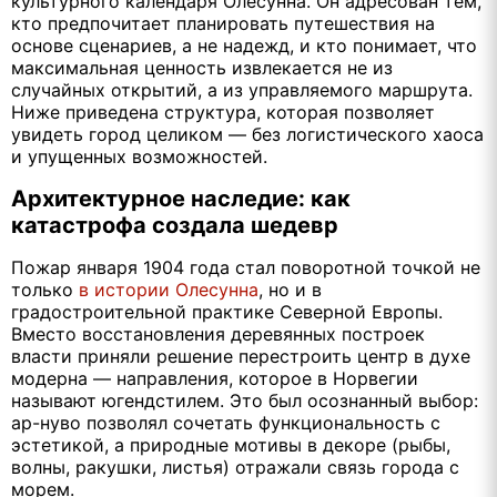
культурного календаря Олесунна. Он адресован тем,
кто предпочитает планировать путешествия на
основе сценариев, а не надежд, и кто понимает, что
максимальная ценность извлекается не из
случайных открытий, а из управляемого маршрута.
Ниже приведена структура, которая позволяет
увидеть город целиком — без логистического хаоса
и упущенных возможностей.
Архитектурное наследие: как
катастрофа создала шедевр
Пожар января 1904 года стал поворотной точкой не
только
в истории Олесунна
, но и в
градостроительной практике Северной Европы.
Вместо восстановления деревянных построек
власти приняли решение перестроить центр в духе
модерна — направления, которое в Норвегии
называют югендстилем. Это был осознанный выбор:
ар-нуво позволял сочетать функциональность с
эстетикой, а природные мотивы в декоре (рыбы,
волны, ракушки, листья) отражали связь города с
морем.