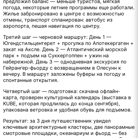
предложил баланс — меньше туристов, мягкая
погода, некоторые летние программы еще работали.
Жилье забронировано в центре с возможностью
отмены, транспорт спланирован: автобус из
аэропорта, пешая навигация по центру.
Третий шаг — черновой маршрут: День 1 —
Югендстильцентерет + прогулка по Апотекергатен +
закат на Аксле. День 2 — Атлантический морской
парк + подъем на Суккертоппен + ужин на
набережной. День 3 — однодневная экскурсия по
Гейрангер-фьорду с возвращением в Олесунн к
вечеру. В маршрут заложены буферы на погоду и
спонтанные открытия.
Четвертый шаг — подготовка: скачана офлайн-
карта, проверен культурный календарь (выставка в
KUBE, которая продлилась до конца сентября),
упакована ветровка и удобная обувь для подъемов.
Результат: за 3 дня путешественник увидел
ключевые архитектурные кластеры, две панорамные
смотровые площадки, океанариум и фьорд — без