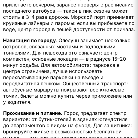
прилетаете вечером, заранее проверьте расписание
последнего автобуса — такси в пик сезона может
стоить в 3–4 раза дороже. Морской порт принимает
круизные лайнеры и паромы: если вы прибываете по
воде, центр города в пешей доступности от причала.
Навигация по городу.
Олесунн занимает несколько
островов, связанных мостами и подводными
тоннелями. Для пешехода это означает: центр
компактен, основные локации — в радиусе 15–20
минут ходьбы. Для автомобилиста: парковка в
центре ограничена, лучше использовать
перехватывающие парковки на въезде и
передвигаться пешком. Общественный транспорт:
автобусные маршруты покрывают все ключевые
точки, билеты можно купить через приложение или
у водителя.
Проживание и питание.
Город предлагает спектр
вариантов: от бутик-отелей в зданиях югендстиля
до апартаментов с видом на фьорд. Для защитника:
бронируйте жилье с возможностью бесплатной
отмены — это снижает риски при изменении планов.