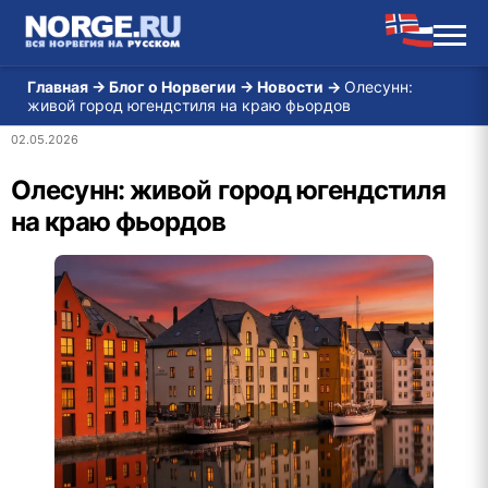
Главная
→
Блог о Норвегии
→
Новости
→
Олесунн:
живой город югендстиля на краю фьордов
02.05.2026
Олесунн: живой город югендстиля
на краю фьордов