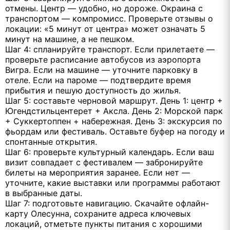
отмены. Центр — удобно, но дороже. Окраина с
транспортом — компромисс. Проверьте отзывы о
локации: «5 минут от центра» может означать 5
минут на машине, а не пешком.
Шаг 4: спланируйте транспорт. Если прилетаете —
проверьте расписание автобусов из аэропорта
Вигра. Если на машине — уточните парковку в
отеле. Если на пароме — подтвердите время
прибытия и пешую доступность до жилья.
Шаг 5: составьте черновой маршрут. День 1: центр +
Югендстильцентерет + Аксла. День 2: Морской парк
+ Суккертоппен + набережная. День 3: экскурсия по
фьордам или фестиваль. Оставьте буфер на погоду и
спонтанные открытия.
Шаг 6: проверьте культурный календарь. Если ваш
визит совпадает с фестивалем — забронируйте
билеты на мероприятия заранее. Если нет —
уточните, какие выставки или программы работают
в выбранные даты.
Шаг 7: подготовьте навигацию. Скачайте офлайн-
карту Олесунна, сохраните адреса ключевых
локаций, отметьте пункты питания с хорошими