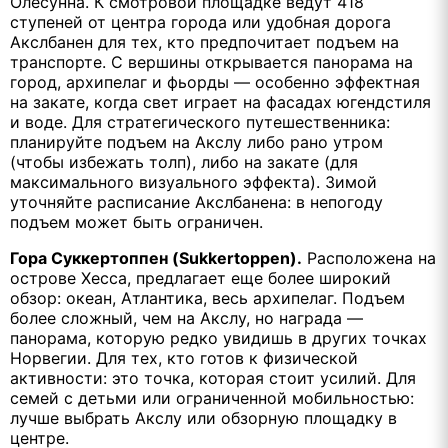
Олесунна. К смотровой площадке ведут 418
ступеней от центра города или удобная дорога
Акслбанен для тех, кто предпочитает подъем на
транспорте. С вершины открывается панорама на
город, архипелаг и фьорды — особенно эффектная
на закате, когда свет играет на фасадах югендстиля
и воде. Для стратегического путешественника:
планируйте подъем на Акслу либо рано утром
(чтобы избежать толп), либо на закате (для
максимального визуального эффекта). Зимой
уточняйте расписание Акслбанена: в непогоду
подъем может быть ограничен.
Гора Суккертоппен (Sukkertoppen).
Расположена на
острове Хесса, предлагает еще более широкий
обзор: океан, Атлантика, весь архипелаг. Подъем
более сложный, чем на Акслу, но награда —
панорама, которую редко увидишь в других точках
Норвегии. Для тех, кто готов к физической
активности: это точка, которая стоит усилий. Для
семей с детьми или ограниченной мобильностью:
лучше выбрать Акслу или обзорную площадку в
центре.