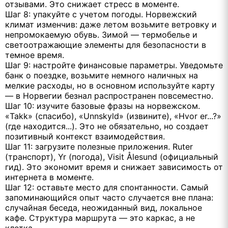
отзывами. Это снижает стресс в моменте.
Шаг 8: упакуйте с учетом погоды. Норвежский
климат изменчив: даже летом возьмите ветровку и
непромокаемую обувь. Зимой — термобелье и
светоотражающие элементы для безопасности в
темное время.
Шаг 9: настройте финансовые параметры. Уведомьте
банк о поездке, возьмите немного наличных на
мелкие расходы, но в основном используйте карту
— в Норвегии безнал распространен повсеместно.
Шаг 10: изучите базовые фразы на норвежском.
«Takk» (спасибо), «Unnskyld» (извините), «Hvor er...?»
(где находится...). Это не обязательно, но создает
позитивный контекст взаимодействия.
Шаг 11: загрузите полезные приложения. Ruter
(транспорт), Yr (погода), Visit Ålesund (официальный
гид). Это экономит время и снижает зависимость от
интернета в моменте.
Шаг 12: оставьте место для спонтанности. Самый
запоминающийся опыт часто случается вне плана:
случайная беседа, неожиданный вид, локальное
кафе. Структура маршрута — это каркас, а не
клетка.