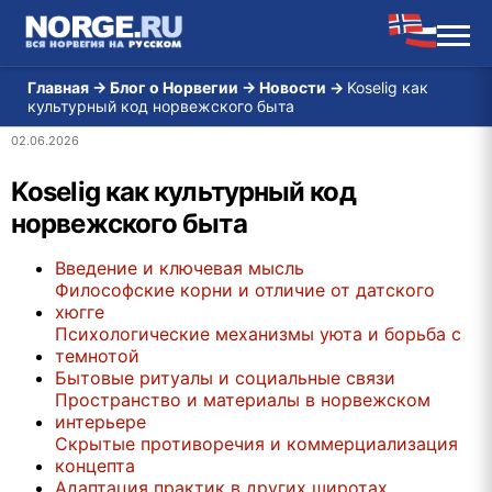
Главная
→
Блог о Норвегии
→
Новости
→
Koselig как
культурный код норвежского быта
02.06.2026
Koselig как культурный код
норвежского быта
Введение и ключевая мысль
Философские корни и отличие от датского
хюгге
Психологические механизмы уюта и борьба с
темнотой
Бытовые ритуалы и социальные связи
Пространство и материалы в норвежском
интерьере
Скрытые противоречия и коммерциализация
концепта
Адаптация практик в других широтах