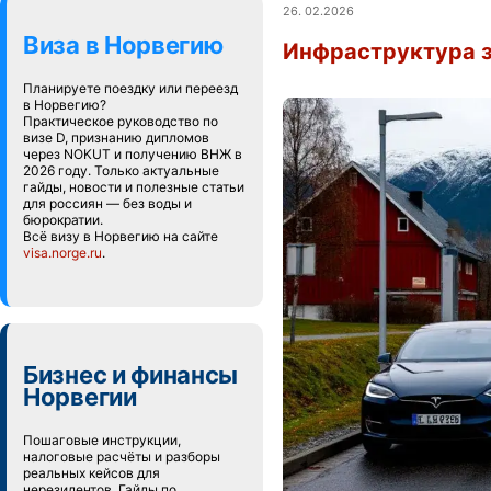
26. 02.2026
Виза в Норвегию
Инфраструктура з
Планируете поездку или переезд
в Норвегию?
Практическое руководство по
визе D, признанию дипломов
через NOKUT и получению ВНЖ в
2026 году. Только актуальные
гайды, новости и полезные статьи
для россиян — без воды и
бюрократии.
Всё визу в Норвегию на сайте
visa.norge.ru
.
Бизнес и финансы
Норвегии
Пошаговые инструкции,
налоговые расчёты и разборы
реальных кейсов для
нерезидентов. Гайды по