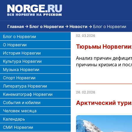
Главная
→
Блог о Норвегии
→
Новости
→
Блог о Норвегии
02. 03.2026
Блог о Норвегии
О Норвегии
Тюрьмы Норвегии:
История Норвегии
Анализ причин дефицита
Культура Норвегии
причины кризиса и посл
Музыка Норвегии
Спорт Норвегии
Литература Норвегии
26. 02.2026
Кинематограф Норвегии
Арктический тури
События и юбилеи
Человек месяца
Календарь
СМИ Норвегии