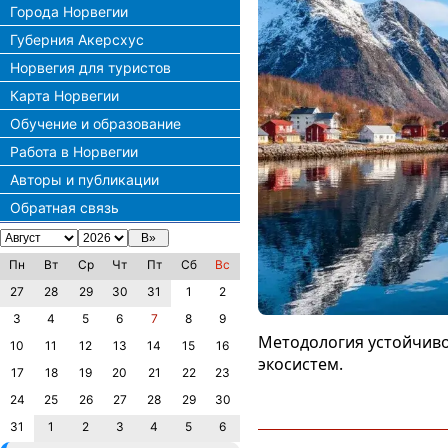
Города Норвегии
Губерния Акерсхус
Норвегия для туристов
Карта Норвегии
Обучение и образование
Работа в Норвегии
Авторы и публикации
Обратная связь
Пн
Вт
Ср
Чт
Пт
Сб
Вс
27
28
29
30
31
1
2
3
4
5
6
7
8
9
Методология устойчиво
10
11
12
13
14
15
16
экосистем.
17
18
19
20
21
22
23
24
25
26
27
28
29
30
31
1
2
3
4
5
6