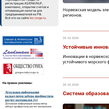
регистрации AS/ENK/NUF,
комплаенс, открытие счетов и
Норвежская модель эле
оптимизация налогов для
предпринимателей из РФ.
регионов.
Всё это на сайте
biz.norge.ru
.
26. 02.2026
Устойчивые иннов
Инновации в норвежско
устойчивого морского 
На правах рекламы:
26. 02.2026
Детальная информация
Система образова
калькулятор забора профнастила
расчет материалов тут
Детальная информация калькулятор
забора профнастила расчет материалов