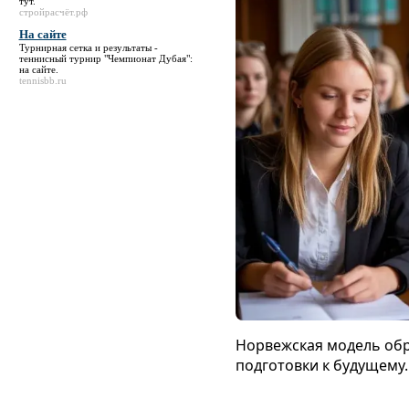
тут
.
стройрасчёт.рф
На сайте
Турнирная сетка и результаты -
теннисный турнир "Чемпионат Дубая":
на сайте
.
tennisbb.ru
Норвежская модель обр
подготовки к будущему.