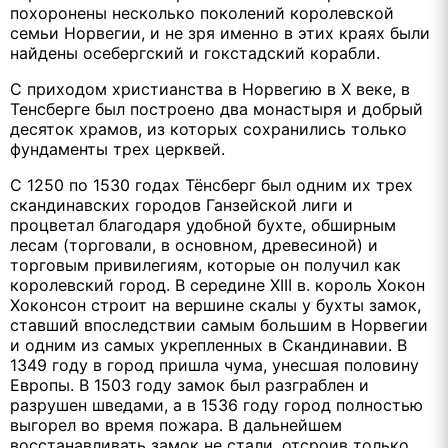
похоронены несколько поколений королевской
семьи Норвегии, и не зря именно в этих краях были
найдены осебергский и гокстадский корабли.
С приходом христианства в Норвегию в X веке, в
Тенсберге был построено два монастыря и добрый
десяток храмов, из которых сохранились только
фундаменты трех церквей.
С 1250 по 1530 годах Тёнсберг был одним их трех
скандинавских городов Ганзейской лиги и
процветал благодаря удобной бухте, обширным
лесам (торговали, в основном, древесиной) и
торговым привилегиям, которые он получил как
королевский город. В середине XIII в. король Хокон
Хоконсон строит на вершине скалы у бухты замок,
ставший впоследствии самым большим в Норвегии
и одним из самых укрепленных в Скандинавии. В
1349 году в город пришла чума, унесшая половину
Европы. В 1503 году замок был разграблен и
разрушен шведами, а в 1536 году город полностью
выгорел во время пожара. В дальнейшем
восстанавливать замок не стали, отсроив только