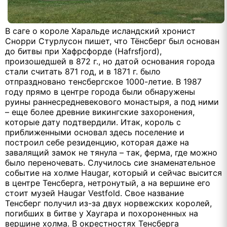
В саге о короле Харальде исландский хронист
Снорри Стурлусон пишет, что Тёнсберг был основан
до битвы при Хафрсфорде (Hafrsfjord),
произошедшей в 872 г., но датой основания города
стали считать 871 год, и в 1871 г. было
отпраздновано тенсбергское 1000-летие. В 1987
году прямо в центре города были обнаружены
руины раннесредневекового монастыря, а под ними
– еще более древние викингские захоронения,
которые дату подтвердили. Итак, король с
приближенными основал здесь поселение и
построил себе резиденцию, которая даже на
завалящий замок не тянула – так, ферма, где можно
было переночевать. Случилось сие знаменательное
событие на холме Haugar, который и сейчас высится
в центре Тенсберга, нетронутый, а на вершине его
стоит музей Haugar Vestfold. Свое название
Тенсберг получил из-за двух норвежских королей,
погибших в битве у Хаугара и похороненных на
вершине холма. В окрестностях Тенсберга