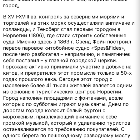
город,
В XVII-XVIII вв. контроль за северными морями и
торговлей на этих морях осуществляли англичане и
голландцы, и Тенсберг стал первым городом в
Норвегии (1806), где стали строить собственные
суда. Именно здесь в 1863 г. Свенд Фойн построил
первое паровое китобойное судно «Spes&Fides»,
после чего разбогател – неприлично, и памятничек
себе поставил – у главной городской церкви.
Горожане активно принимали участие в добыче на
китов, и прекратился этот промысле только в 50-х
годах прошлого века. Сегодня этот город с
население более 41 тысяч жителей является одним
из основных туристических центров Норвегии.
Город наполнен площадями с фонтанами, возле
которых по субботам играют музыканты. Днем по
дорогам города колесит белый фургон с
мороженым, привлекающий внимание к себе
громкой музыкой, который к удивлению туристов
останавливается по требованию покупателей. С
одного берега по пешеходному разводному мосту