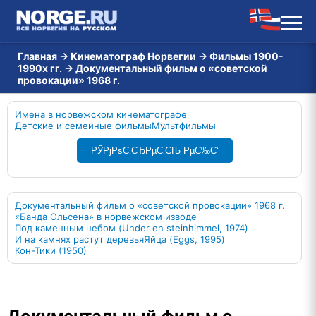
Главная
→
Кинематограф Норвегии
→
Фильмы 1900-
1990х гг.
→
Документальный фильм о «советской
провокации» 1968 г.
Имена в норвежском кинематографе
Детские и семейные фильмы
Мультфильмы
РЎРјРѕС‚СЂРµС‚СЊ РµС‰С‘
Документальный фильм о «советской провокации» 1968 г.
«Банда Ольсена» в норвежском изводе
Под каменным небом (Under en steinhimmel, 1974)
И на камнях растут деревья
Яйца (Eggs, 1995)
Кон-Тики (1950)