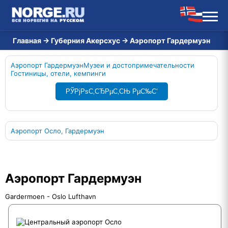
Главная
→
Губерния Акерсхус
→
Аэропорт Гардермуэн
Аэропорт Гардермуэн
Музеи и достопримечательности
Гостиницы, отели, кемпинги
РЎРјРѕС‚СЂРµС‚СЊ РµС‰С‘
Аэропорт Осло, Гардермуэн
Аэропорт Гардермуэн
Gardermoen - Oslo Lufthavn