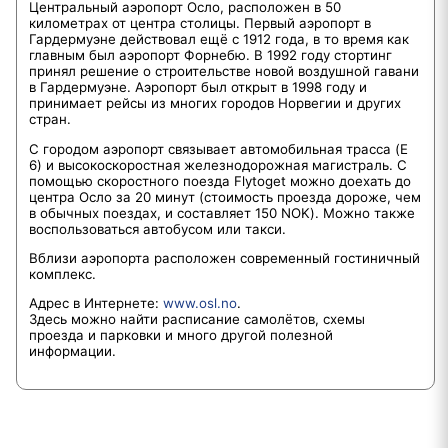
Центральный аэропорт Осло, расположен в 50
километрах от центра столицы. Первый аэропорт в
Гардермуэне действовал ещё с 1912 года, в то время как
главным был аэропорт Форнебю. В 1992 году стортинг
принял решение о строительстве новой воздушной гавани
в Гардермуэне. Аэропорт был открыт в 1998 году и
принимает рейсы из многих городов Норвегии и других
стран.
С городом аэропорт связывает автомобильная трасса (E
6) и высокоскоростная железнодорожная магистраль. С
помощью скоростного поезда Flytoget можно доехать до
центра Осло за 20 минут (стоимость проезда дороже, чем
в обычных поездах, и составляет 150 NOK). Можно также
воспользоваться автобусом или такси.
Вблизи аэропорта расположен современный гостиничный
комплекс.
Адрес в Интернете:
www.osl.no
.
Здесь можно найти расписание самолётов, схемы
проезда и парковки и много другой полезной
информации.