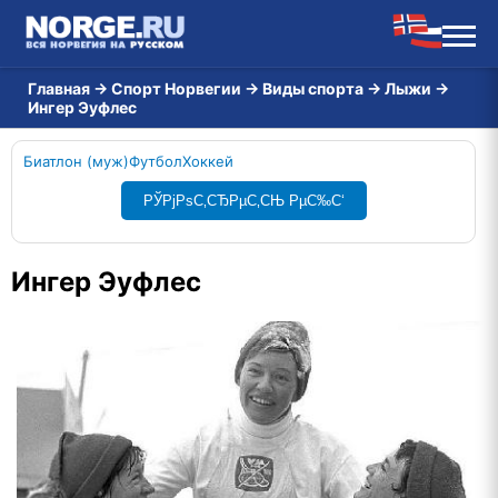
Главная
→
Спорт Норвегии
→
Виды спорта
→
Лыжи
→
Ингер Эуфлес
Биатлон (муж)
Футбол
Хоккей
РЎРјРѕС‚СЂРµС‚СЊ РµС‰С‘
Ингер Эуфлес