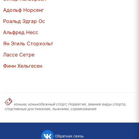
Адольф Норсенг
Роальд Эдгар Ос
Альфред Несс
Ян Эгиль Сторхольт
Лассе Сетре
Финн Хельгесен
коньки, конькобежный спорт, Норвегия, зимние виды спорта,
спортивные достижения, лыжники, соревнования
Обратная связь