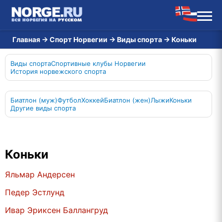
Главная
→
Спорт Норвегии
→
Виды спорта
→
Коньки
Виды спорта
Спортивные клубы Норвегии
История норвежского спорта
Биатлон (муж)
Футбол
Хоккей
Биатлон (жен)
Лыжи
Коньки
Другие виды спорта
Коньки
Яльмар Андерсен
Педер Эстлунд
Ивар Эриксен Баллангруд