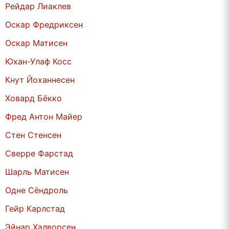
Рейдар Лиаклев
Оскар Фредриксен
Оскар Матисен
Юхан-Улаф Косс
Кнут Йоханнесен
Ховард Бёкко
Фред Антон Майер
Стен Стенсен
Сверре Фарстад
Шарль Матисен
Одне Сёндроль
Гейр Карлстад
Эйнар Халворсен