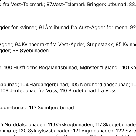
 fra Vest-Telemark; 87.Vest-Telemark Bringerklutbunad; 88
der for kvinner; 91.Åmlibunad fra Aust-Agder for menn; 9
gder; 94.Kvinnedrakt fra Vest-Agder, Stripestakk; 95.Kvinn
Agder; 98.Øyebunaden.
; 100.Husflidens Rogalandsbunad, Mønster "Løland"; 101.K
abunad; 104.Hardangerbunad; 105.Nordhordlandsbunad; 106
109.Jentebunad fra Voss; 110.Brudebunad fra Voss.
.Sognebunad; 113.Sunnfjordbunad.
5.Norddalsbunaden; 116.Ørskogbunaden; 117.Skodjebunade
nnmøre; 120.Sykkylsvsbunaden; 121.Vigrabunaden; 122.Sø