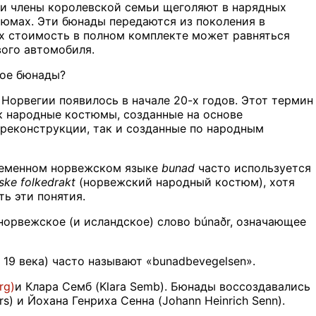
 и члены королевской семьи щеголяют в нарядных
юмах. Эти бюнады передаются из поколения в
их стоимость в полном комплекте может равняться
ого автомобиля.
кое бюнады?
 Норвегии появилось в начале 20-х годов. Этот термин
к народные костюмы, созданные на основе
реконструкции, так и созданные по народным
ременном норвежском языке
bunad
часто используется
ske folkedrakt
(норвежский народный костюм), хотя
ть эти понятия.
орвежское (и исландское) слово búnaðr, означающее
9 века) часто называют «bunadbevegelsen».
rg)
и Клара Семб (Klara Semb). Бюнады воссоздавались
s) и Йохана Генриха Сенна (Johann Heinrich Senn).