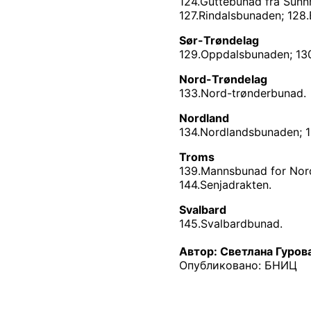
124.Guttebunad fra Sunn
127.Rindalsbunaden; 128
Sør-Trøndelag
129.Oppdalsbunaden; 130
Nord-Trøndelag
133.Nord-trønderbunad.
Nordland
134.Nordlandsbunaden; 
Troms
139.Mannsbunad for Nord
144.Senjadrakten.
Svalbard
145.Svalbardbunad.
Автор: Светлана Гурова
Опубликовано: БНИЦ