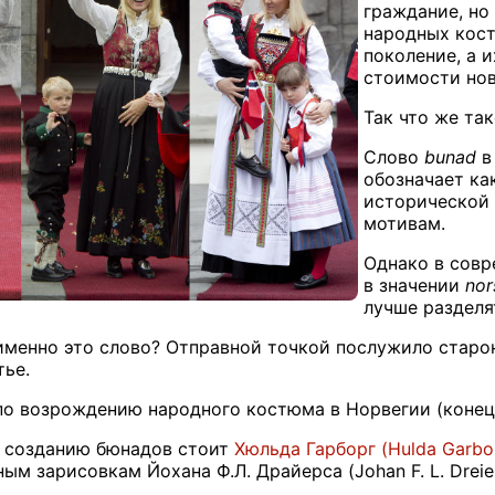
граждание, но
народных кост
поколение, а 
стоимости нов
Так что же та
Слово
bunad
в
обозначает ка
исторической 
мотивам.
Однако в сов
в значении
nor
лучше разделя
менно это слово? Отправной точкой послужило старон
ье.
о возрождению народного костюма в Норвегии (конец 1
о созданию бюнадов стоит
Хюльда Гарборг (Hulda Garbo
ым зарисовкам Йохана Ф.Л. Драйерса (Johan F. L. Dreier