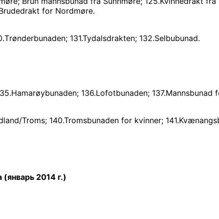
møre; Brun mannsbunad fra Sunnmøre; 125.Kvinnedrakt fra
.Brudedrakt for Nordmøre.
.Тrønderbunaden; 131.Tydalsdrakten; 132.Selbubunad.
135.Hamarøybunaden; 136.Lofotbunaden; 137.Mannsbunad f
land/Troms; 140.Tromsbunaden for kvinner; 141.Kvænangsb
 (январь 2014 г.)