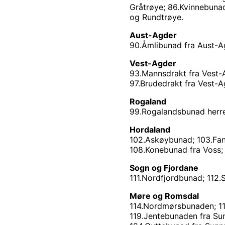
Gråtrøye; 86.Kvinnebunad
og Rundtrøye.
Aust-Agder
90.Åmlibunad fra Aust-Ag
Vest-Agder
93.Mannsdrakt fra Vest-A
97.Brudedrakt fra Vest-
Rogaland
99.Rogalandsbunad herre
Hordaland
102.Askøybunad; 103.Fan
108.Konebunad fra Voss; 
Sogn og Fjordane
111.Nordfjordbunad; 112
Møre og Romsdal
114.Nordmørsbunaden; 11
119.Jentebunaden fra Su