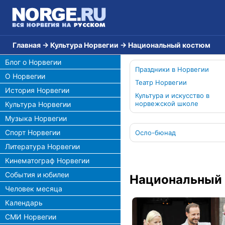
Главная
→
Культура Норвегии
→
Национальный костюм
Блог о Норвегии
Праздники в Норвегии
О Норвегии
Театр Норвегии
История Норвегии
Культура и искусство в
норвежской школе
Культура Норвегии
Музыка Норвегии
Спорт Норвегии
Осло-бюнад
Литература Норвегии
Кинематограф Норвегии
События и юбилеи
Национальный
Человек месяца
Календарь
СМИ Норвегии