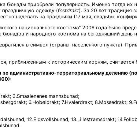
века бюнады приобрели популярность. Именно тогда их 
к праздничную одежду (
festdrakt
). За 20 лет традиция 
естно надевать на праздники (17 мая, свадьбы, конфир
жского национального костюма" 2006 года было предс
 бюнадов и народного костюма на сегодняшний день н
евратился в символ (страны, населенного пункта). При
я, приближенным к историческим корням, считается 
ов по административно-территориальному делению (п
о
400)
:
drakt; 3.Smaalenenes mannsbunad;
dsbergdrakt; 6.Hobøldrakt; 7.Hvalerdrakt; 8.Mossedrakt; 9.Fe
dalsbunad; 12.Eidsvollsbunad; 13.Lillestrømsdrakt; 14.Foll
alsbunad.