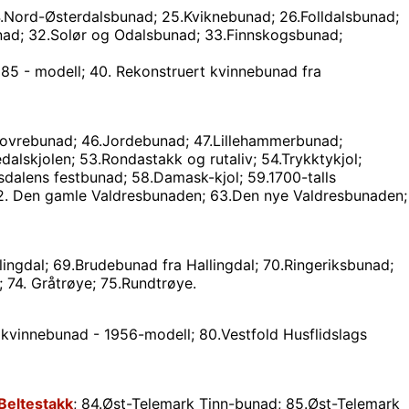
.Nord-Østerdalsbunad; 25.Kviknebunad; 26.Folldalsbunad;
unad; 32.Solør og Odalsbunad; 33.Finnskogsbunad;
5 - modell; 40. Rekonstruert kvinnebunad fra
ovrebunad; 46.Jordebunad; 47.Lillehammerbunad;
lskjolen; 53.Rondastakk og rutaliv; 54.Trykktykjol;
alens festbunad; 58.Damask-kjol; 59.1700-talls
2. Den gamle Valdresbunaden; 63.Den nye Valdresbunaden;
lingdal; 69.Brudebunad fra Hallingdal; 70.Ringeriksbunad;
 74. Gråtrøye; 75.Rundtrøye.
s kvinnebunad - 1956-modell; 80.Vestfold Husflidslags
Beltestakk
; 84.Øst-Telemark Tinn-bunad; 85.Øst-Telemark