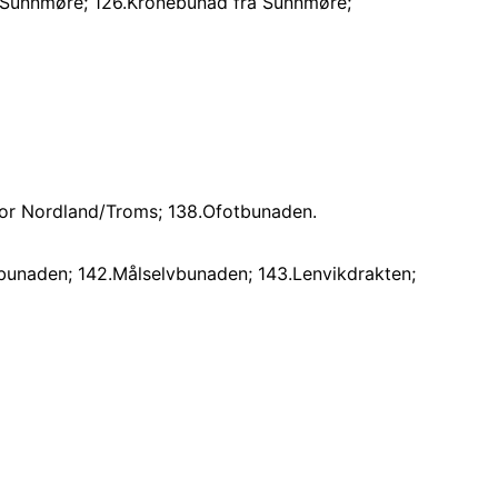
 Sunnmøre; 126.Kronebunad fra Sunnmøre;
or Nordland/Troms; 138.Ofotbunaden.
unaden; 142.Målselvbunaden; 143.Lenvikdrakten;