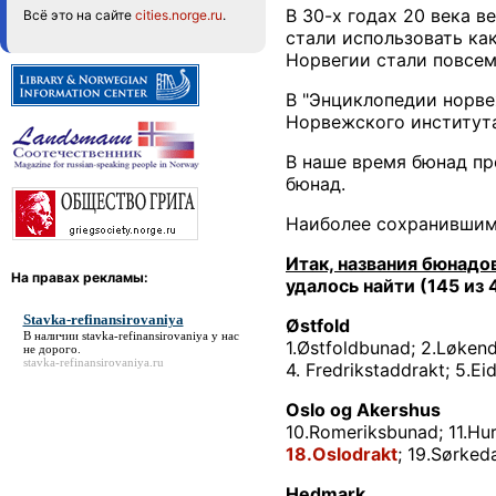
В 30-х годах 20 века 
Всё это на сайте
cities.norge.ru
.
стали использовать ка
Норвегии стали повсем
В "Энциклопедии норве
Норвежского института
В наше время бюнад пр
бюнад.
Наиболее сохранившимс
Итак, названия бюнад
На правах рекламы:
удалось найти (145 из 
Stavka-refinansirovaniya
Østfold
В наличии
stavka-refinansirovaniya
у нас
1.Østfoldbunad; 2.Løken
не дорого.
stavka-refinansirovaniya.ru
4. Fredrikstaddrakt; 5.Ei
Oslo og Akershus
10.Romeriksbunad; 11.Hur
18.Oslodrakt
; 19.Sørked
Hedmark