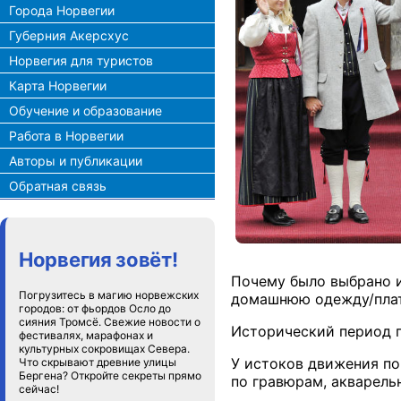
Города Норвегии
Губерния Акерсхус
Норвегия для туристов
Карта Норвегии
Обучение и образование
Работа в Норвегии
Авторы и публикации
Обратная связь
Норвегия зовёт!
Почему было выбрано и
Погрузитесь в магию норвежских
домашнюю одежду/плат
городов: от фьордов Осло до
сияния Тромсё. Свежие новости о
Исторический период п
фестивалях, марафонах и
культурных сокровищах Севера.
У истоков движения п
Что скрывают древние улицы
Бергена? Откройте секреты прямо
по гравюрам, акварельн
сейчас!