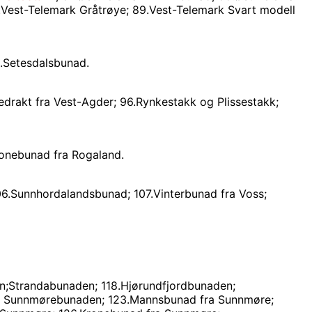
.Vest-Telemark Gråtrøye; 89.Vest-Telemark Svart modell
2.Setesdalsbunad.
edrakt fra Vest-Agder; 96.Rynkestakk og Plissestakk;
ronebunad fra Rogaland.
.Sunnhordalandsbunad; 107.Vinterbunad fra Voss;
n;Strandabunaden; 118.Hjørundfjordbunaden;
re Sunnmørebunaden; 123.Mannsbunad fra Sunnmøre;