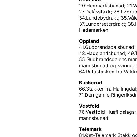
20.Hedmarksbunad; 21.Va
27.Dalåsstakk; 28.Lødru
34.Lundebydrakt; 35.Våle
37.Lunderseterdrakt; 38
Hedemarken.
Oppland
41.Gudbrandsdalsbunad; 
48.Hadelandsbunad; 49.To
55.Gudbrandsdalens mann
mannsbunad og kvinnebun
64.Rutastakken fra Valdr
Buskerud
66.Stakker fra Hallingda
71.Den gamle Ringeriksdr
Vestfold
76.Vestfold Husflidslags
mannsbunad.
Telemark
81.Øst-Telemark Stakk o