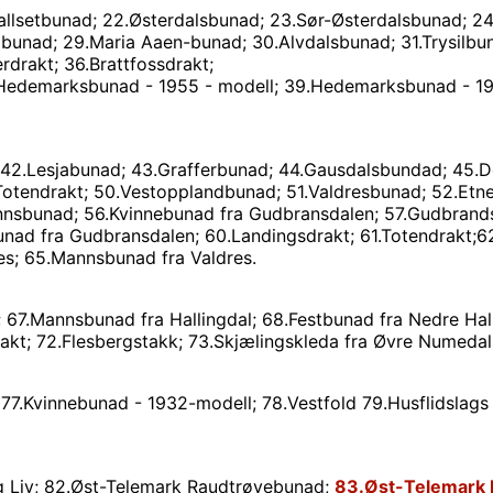
llsetbunad; 22.Østerdalsbunad; 23.Sør-Østerdalsbunad; 24
pbunad; 29.Maria Aaen-bunad; 30.Alvdalsbunad; 31.Trysilb
rdrakt; 36.Brattfossdrakt;
.Hedemarksbunad - 1955 - modell; 39.Hedemarksbunad - 198
42.Lesjabunad; 43.Grafferbunad; 44.Gausdalsbundad; 45.D
tendrakt; 50.Vestopplandbunad; 51.Valdresbunad; 52.Etneda
sbunad; 56.Kvinnebunad fra Gudbransdalen; 57.Gudbrandsd
ad fra Gudbransdalen; 60.Landingsdrakt; 61.Totendrakt;6
es; 65.Mannsbunad fra Valdres.
l; 67.Mannsbunad fra Hallingdal; 68.Festbunad fra Nedre Hal
akt; 72.Flesbergstakk; 73.Skjælingskleda fra Øvre Numedal;
; 77.Kvinnebunad - 1932-modell; 78.Vestfold 79.Husflidslag
g Liv; 82.Øst-Telemark Raudtrøyebunad;
83.Øst-Telemark 