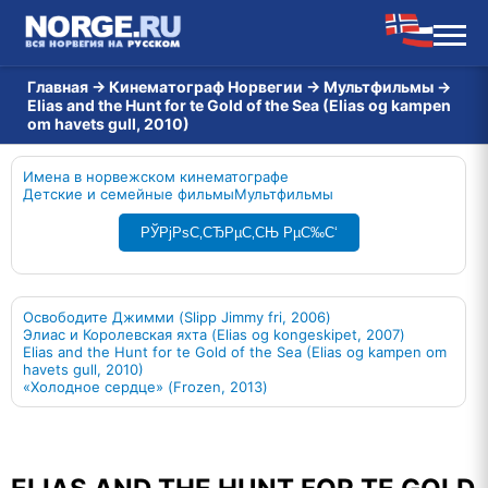
Главная
→
Кинематограф Норвегии
→
Мультфильмы
→
Elias and the Hunt for te Gold of the Sea (Elias og kampen
om havets gull, 2010)
Имена в норвежском кинематографе
Детские и семейные фильмы
Мультфильмы
РЎРјРѕС‚СЂРµС‚СЊ РµС‰С‘
Освободите Джимми (Slipp Jimmy fri, 2006)
Элиас и Королевская яхта (Elias og kongeskipet, 2007)
Elias and the Hunt for te Gold of the Sea (Elias og kampen om
havets gull, 2010)
«Холодное сердце» (Frozen, 2013)