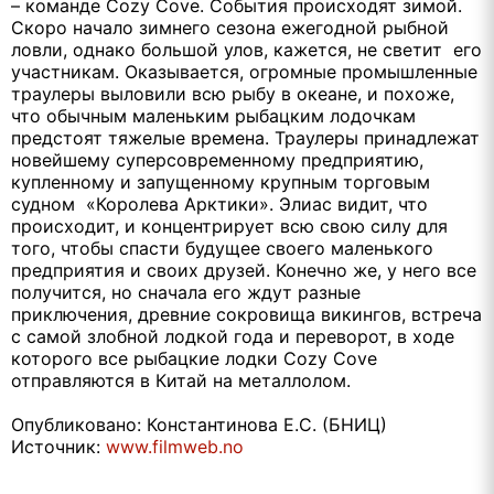
– команде
Cozy Cove.
События происходят зимой.
Скоро начало зимнего сезона ежегодной рыбной
ловли, однако большой улов, кажется, не светит
его
участникам. Оказывается, огромные промышленные
траулеры выловили всю рыбу в океане, и похоже,
что обычным маленьким рыбацким лодочкам
предстоят тяжелые времена. Траулеры принадлежат
новейшему суперсовременному предприятию,
купленному и запущенному крупным торговым
судном
«Королева Арктики». Элиас видит, что
происходит, и концентрирует всю свою силу для
того, чтобы спасти будущее своего маленького
предприятия и своих друзей. Конечно же, у него все
получится, но сначала его ждут разные
приключения, древние сокровища викингов, встреча
с самой злобной лодкой года и переворот, в ходе
которого все рыбацкие лодки
Cozy
Cove
отправляются в Китай на металлолом.
Опубликовано: Константинова Е.С. (БНИЦ)
Источник:
www.filmweb.no