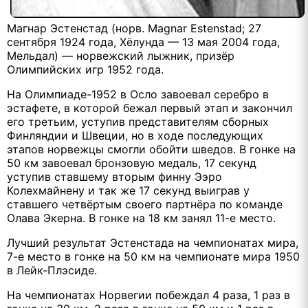
Магнар Эстенстад (норв. Magnar Estenstad; 27
сентября 1924 года, Хёлунда — 13 мая 2004 года,
Мельдал) — норвежский лыжник, призёр
Олимпийских игр 1952 года.
На Олимпиаде-1952 в Осло завоевал серебро в
эстафете, в которой бежал первый этап и закончил
его третьим, уступив представителям сборных
Финляндии и Швеции, но в ходе последующих
этапов норвежцы смогли обойти шведов. В гонке на
50 км завоевал бронзовую медаль, 17 секунд
уступив ставшему вторым финну Ээро
Колехмайнену и так же 17 секунд выиграв у
ставшего четвёртым своего партнёра по команде
Олава Экерна. В гонке на 18 км занял 11-е место.
Лучший результат Эстенстада на чемпионатах мира,
7-е место в гонке на 50 км на чемпионате мира 1950
в Лейк-Плэсиде.
На чемпионатах Норвегии побеждал 4 раза, 1 раз в