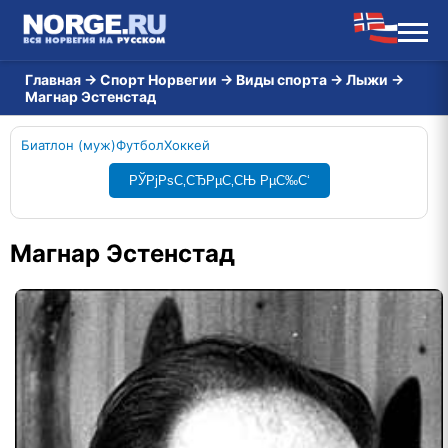
Главная
→
Спорт Норвегии
→
Виды спорта
→
Лыжи
→
Магнар Эстенстад
Биатлон (муж)
Футбол
Хоккей
РЎРјРѕС‚СЂРµС‚СЊ РµС‰С‘
Магнар Эстенстад