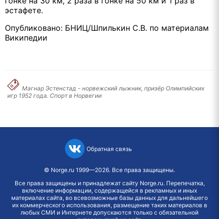
гонке на 30 км, 2 раза в гонке на 50 км и 1 раз в
эстафете.
Опубликовано: БНИЦ/Шпилькин С.В. по материалам
Википедии
Магнар Эстенстад - норвежский лыжник, призёр Олимпийских
игр 1952 года. Спорт в Норвегии
Обратная связь
©
Norge.ru
1999—2026. Все права защищены.
Все права защищены и принадлежат сайту Norge.ru. Перепечатка,
включение информации, содержащейся в рекламных и иных
материалах сайта, во всевозможные базы данных для дальнейшего
их коммерческого использования, размещение таких материалов в
любых СМИ и Интернете допускаются только с обязательной