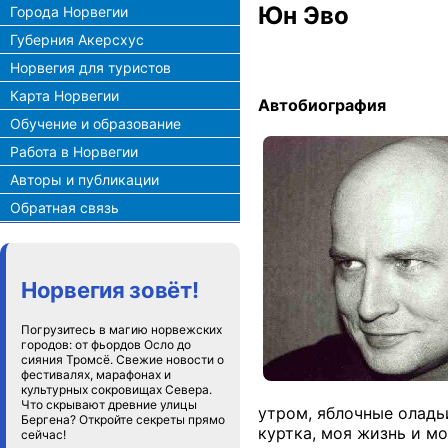
Юн Эво
Города Норвегии
Губерния Акерсхус
Норвегия для туристов
Карта Норвегии
Автобиография
Обучение и образование
Работа в Норвегии
Авторы и публикации
Обратная связь
Норвегия зовёт!
Погрузитесь в магию норвежских
городов: от фьордов Осло до
сияния Тромсё. Свежие новости о
фестивалях, марафонах и
культурных сокровищах Севера.
Что скрывают древние улицы
утром, яблочные оладь
Бергена? Откройте секреты прямо
куртка, моя жизнь и м
сейчас!