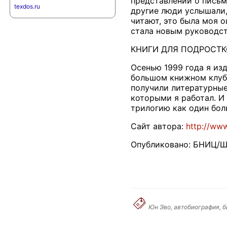
представлении о письме
texdos.ru
другие люди услышали, 
читают, это была моя о
стала новым руководст
КНИГИ ДЛЯ ПОДРОСТК
Осенью 1999 года я изд
большом книжном клубе
получили литературные
которыми я работал. И
трилогию как один боль
Сайт автора:
http://ww
Опубликовано: БНИЦ/Ш
Юн Эво, автобиография, б