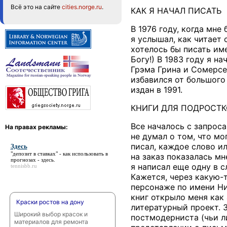
Всё это на сайте
cities.norge.ru
.
КАК Я НАЧАЛ ПИСАТЬ
В 1976 году, когда мне
я услышал, как читает 
хотелось бы писать име
Богу!) В 1983 году я н
Грэма Грина и Сомерсе
избавился от большого
издан в 1991.
КНИГИ ДЛЯ ПОДРОСТК
Все началось с запроса
На правах рекламы:
не думал о том, что мо
писал, каждое слово и
Здесь
"депозит в ставках" - как использовать в
на заказ показалась мн
прогнозах -
здесь
.
я написал еще одну в 
tennisbb.ru
Кажется, через какую-т
персонаже по имени Нил
книг открыло меня как
Краски ростов на дону
литературный проект. 
Широкий выбор красок и
постмодерниста (чьи л
материалов для ремонта