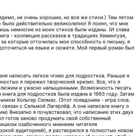
Видимо, не очень хорошие, но все же стихи.) Тем летом
 было действительно великолепно! Я понял, что мне
 лишь немногие из моих стихов были изданы. (И слава
книга - коллекция рассказов в традициях Хемингуэя,
за которые отточилась моя способность к письму, я
доточиться на языке и сюжете. Мой первый роман был
еня написать легкое чтиво для подростков. Раньше я
яностых я пережил творческий кризис. Все, что я
еуклюжим и ужасно напыщенными. Возможность писать
 книга для подростков была издана в 1993 году. Затем
нимом Хольгер Селмас. (Этот псевдоним - игра слов.
 связан с Сельмой Лагерлёф. А она написала книгу о
им) Внезапно я почувствовал, что написание этих двух
был готов заново продумать свой собственный
слишком озабоченного мнением читателя
рокой аудиторией), я растворился в полностью новом