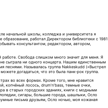
осле начальной школы, колледжа и университета я
е образование, работал Директором библиотеки с 1981
 побывать консультантом, редактором, автором,
ой работе. Свобода слишком много значит для меня. Я
и не сыграла ни одного концерта. Нашим единственным
мя песнями. Называлась группа Nakkeskudd («Выстрел
, можете догадаться, что это была панк-рок группа.
трах во всех формах. Кроме того, мне нравится
й, копчёный лосось, drum'n'bass, темные очки,
ра в старых городских зданиях, книги с модными
лопедии, сигары, большие города, шашлыки, Осло
езумные письма друзьям, Осло ночью, моя кожаная