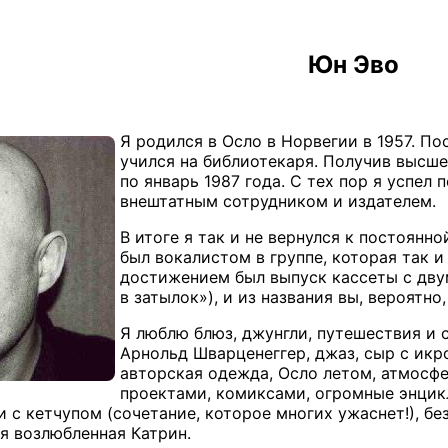
Юн Эво
Я родился в Осло в Норвегии в 1957. П
учился на библиотекаря. Получив высше
по январь 1987 года. С тех пор я успел
внештатным сотрудником и издателем.
В итоге я так и не вернулся к постоянн
был вокалистом в группе, которая так 
достижением был выпуск кассеты с дву
в затылок»), и из названия вы, вероятно
Я люблю блюз, джунгли, путешествия и с
Арнольд Шварценеггер, джаз, сыр с икро
авторская одежда, Осло летом, атмосфе
проектами, комиксами, огромные энцик
и с кетчупом (сочетание, которое многих ужаснет!), б
оя возлюбленная Катрин.