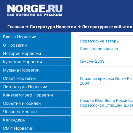
Главная
→
Литература Норвегии
→
Литературные события
Блог о Норвегии
Норвежские авторы
О Норвегии
Слово переводчика
История Норвегии
Гамсун-2009
Культура Норвегии
Музыка Норвегии
Спорт Норвегии
Книжная ярмарка Non - Fic
2004
Литература Норвегии
Кинематограф Норвегии
Лекция Юна Эво в Российс
События и юбилеи
Норвежской Старшей Шко
Человек месяца
Календарь
СМИ Норвегии