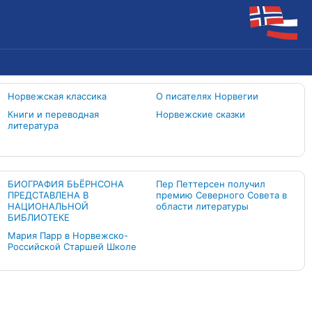
Норвежская классика
О писателях Норвегии
Книги и переводная
Норвежские сказки
литература
БИОГРАФИЯ БЬЁРНСОНА
Пер Петтерсен получил
ПРЕДСТАВЛЕНА В
премию Северного Совета в
НАЦИОНАЛЬНОЙ
области литературы
БИБЛИОТЕКЕ
Мария Парр в Норвежско-
Российской Старшей Школе