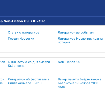
→
Non-Fiction ’09
→
Юн Эво
Статьи о литературе
Литературные события
Поэзия Норвегии
Литература Норвегии: краткая
история
tion
К 100-летию со дня смерти
Non-Fiction ’09
Бьёрнсона.
ко-
Литературный фестиваль в
Вечер памяти Бьёрнстьерне
ле
Лиллехаммере - 2010
Бьёрнсона 19 ноября 2010
года