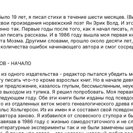
 было 19 лет, я писал стихи в течение шести месяцев. (
свои произедения норвежский поэт Ян Эрик Волд. И это
нно так. Первые годы после того, как я начал писать,
ачал писать рассказы. И в 1986 году вышла моя первая 
та Моэма. Другими словами, прошло около десяти лет, 
 количества ошибок начинающего автора и смог сосре
ОВ - НАЧАЛО
 из одного издательства - редактор пытался убедить м
гу писать что–то кроме взрослых книг. Но в начале дев
ли предложение, казалось глупым, бессмысленным, н
е выходом из тупика. Я решил попробовать. Моя первая
следующем году. Обе эти книги были изданы под псевдо
о из отдаленных веток моего генеалогического древа я
ьс Хольгерсон. Из их имен я и составил свой псевдон
 автора заново. Я избавился от словесного ступора и 
Завязав в 1986 году с жизнью самодостаточного и не 
итературные эксперименты так и не были замечены ши