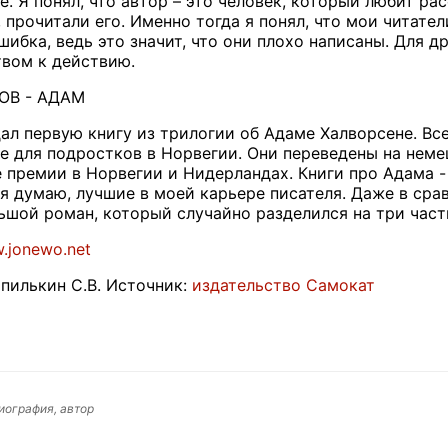
. Я понял, что автор – это человек, который любит ра
прочитали его. Именно тогда я понял, что мои читател
шибка, ведь это значит, что они плохо написаны. Для д
вом к действию.
ОВ - АДАМ
ал первую книгу из трилогии об Адаме Халворсене. Все
 для подростков в Норвегии. Они переведены на немец
 премии в Норвегии и Нидерландах. Книги про Адама -
 я думаю, лучшие в моей карьере писателя. Даже в сра
шой роман, который случайно разделился на три части,
w.jonewo.net
пилькин С.В. Источник:
издательство Самокат
иография, автор