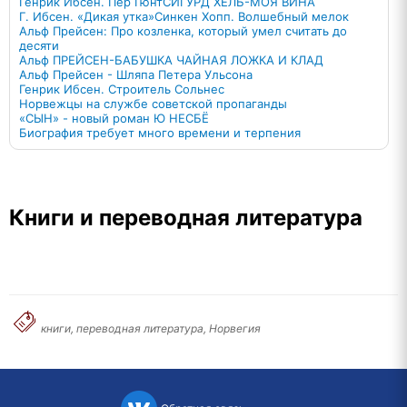
Генрик Ибсен. Пер Гюнт
СИГУРД ХЁЛЬ-МОЯ ВИНА
Г. Ибсен. «Дикая утка»
Синкен Хопп. Волшебный мелок
Альф Прейсен: Про козленка, который умел считать до
десяти
Альф ПРЕЙСЕН-БАБУШКА ЧАЙНАЯ ЛОЖКА И КЛАД
Альф Прейсен - Шляпа Петера Ульсона
Генрик Ибсен. Строитель Сольнес
Норвежцы на службе советской пропаганды
«СЫН» - новый роман Ю НЕСБЁ
Биография требует много времени и терпения
Книги и переводная литература
книги, переводная литература, Норвегия