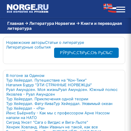
Главная
→
Литература Норвегии
→
Книги и переводная
литература
Норвежские авторы
Статьи о литературе
Литературные события
РЎРјРѕС‚СЂРµС‚СЊ РµС‰С‘
В погоне за Одином
Тур Хейердал. Путешествие на "Кон-Тики"
Наталия Будур "ЭТИ СТРАННЫЕ НОРВЕЖЦЫ"
Руал Амундсен. Моя жизнь
Руал Амундсен. Южный полюс
Яковлев - Руал Амундсен
Тур Хейердал. Приключения одной теории
Тур Хейердал. Фату-Хива
Тур Хейердал. Уязвимый океан
Тур Хейердал - «Ра»
Йенс Бьёрнебу - Как мы с профессором Арне Нэссом
напали на НАТО
Сигрид Унсет "Сага о Вигдис и Вига-Льоте"
Хенрик Ховланд. Иван Иваныч не такой, как все