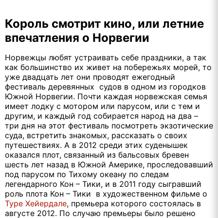
Король смотрит кино, или летние
впечатления о Норвегии
Норвежцы любят устраивать себе праздники, а так
как большинство их живет на побережьях морей, то
уже двадцать лет они проводят ежегодный
фестиваль деревянных судов в одном из городков
Южной Норвегии. Почти каждая норвежская семья
имеет лодку с мотором или парусом, или с тем и
другим, и каждый год собирается народ на два –
три дня на этот фестиваль посмотреть экзотические
суда, встретить знакомых, рассказать о своих
путешествиях. А в 2012 среди этих суденышек
оказался плот, связанный из бальсовых бревен
шесть лет назад в Южной Америке, проследовавший
под парусом по Тихому океану по следам
легендарного Кон – Тики, и в 2011 году сыгравший
роль плота Кон – Тики в художественном фильме о
Туре Хейердале
, премьера которого состоялась в
августе 2012. По случаю премьеры было решено