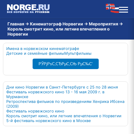
Главная
→
Кинематограф Норвегии
→
Мероприятия
→
Король смотрит кино, или летние впечатления о
Норвегии
Имена в норвежском кинематографе
Детские и семейные фильмы
Мультфильмы
РЎРјРѕС‚СЂРµС‚СЊ РµС‰С‘
Дни кино Норвегии в Санкт-Петербурге с 25 по 28 июня
Фестиваль норвежского кино 13 - 16 мая 2009 г. в
Мурманске
Ретроспектива фильмов по произведениям Хенрика Ибсена
(2009)
Фестиваль норвежского кино
Король смотрит кино, или летние впечатления о Норвегии
5-й фестиваль норвежского кино в Москве