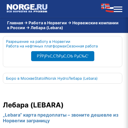
Главная
→
Работа в Норвегии
→
Норвежские компании
в России
→
Лебара (Lebara)
Разрешение на работу в Норвегии
Работа на нефтяных платформах
Сезонная работа
РЎРјРѕС‚СЂРµС‚СЊ РµС‰С‘
Бюро в Москве
Statoil
Norsk Hydro
Лебара (Lebara)
Лебара (LEBARA)
„Lebara“ карта предоплаты – звоните дешевле из
Норвегии заграницу