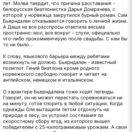
лет. Молва твердит, что причина расставания -
белорусская биатлонистка Дарья Домрачева, с
которой у норвежца закрутился бурный роман. Сам
Бьерндален отказывается говорить о личной жизни.
А Даша на все расспросы ответила весьма
пространно: мол, все вокруг - слухи, официально
что-либо прокомментирую после свадьбы. С кем бы
то ни было…
К слову, языкового барьера между ребятами
возникнуть не должно. Бьерндален - известный
полиглот. Гений биатлона кроме родного
норвежского свободно говорит и читает на
английском, немецком и итальянском.
О характере Бьерндалена тоже ходят легенды.
Говорят, он не может перестать соревноваться ни
на минуту, готов спорить в любой ситуации. Когда
однажды Оле вытащили летом отдохнуть на
природе в лесу, он устроил состязания по
скоростному сбору ягод, из которого вышел
победителем с 25-килограммовым урожаем. А свои