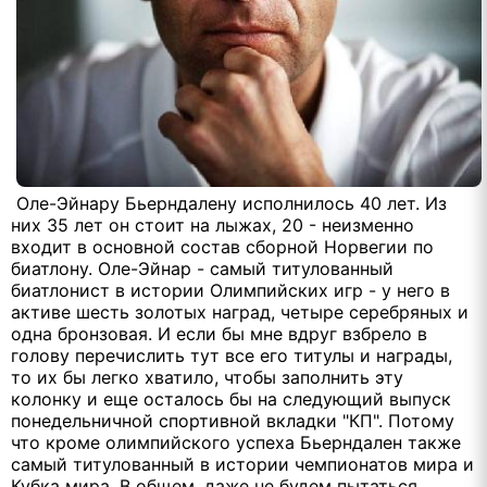
Оле-Эйнару Бьерндалену исполнилось 40 лет. Из
них 35 лет он стоит на лыжах, 20 - неизменно
входит в основной состав сборной Норвегии по
биатлону. Оле-Эйнар - самый титулованный
биатлонист в истории Олимпийских игр - у него в
активе шесть золотых наград, четыре серебряных и
одна бронзовая. И если бы мне вдруг взбрело в
голову перечислить тут все его титулы и награды,
то их бы легко хватило, чтобы заполнить эту
колонку и еще осталось бы на следующий выпуск
понедельничной спортивной вкладки "КП". Потому
что кроме олимпийского успеха Бьерндален также
самый титулованный в истории чемпионатов мира и
Кубка мира. В общем, даже не будем пытаться