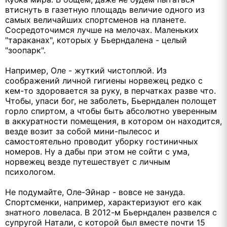
втиснуть в газетную площадь величие одного из
самых величайших спортсменов на планете.
Сосредоточимся лучше на мелочах. Маленьких
"тараканах", которых у Бьерндалена - целый
"зоопарк".
Например, Оле - жуткий чистоплюй. Из
соображений личной гигиены норвежец редко с
кем-то здоровается за руку, в перчатках разве что.
Чтобы, упаси бог, не заболеть, Бьерндален полощет
горло спиртом, а чтобы быть абсолютно уверенным
в аккуратности помещения, в котором он находится,
везде возит за собой мини-пылесос и
самостоятельно проводит уборку гостиничных
номеров. Ну а дабы при этом не сойти с ума,
норвежец везде путешествует с личным
психологом.
Не подумайте, Оле-Эйнар - вовсе не зануда.
Спортсменки, например, характеризуют его как
знатного ловеласа. В 2012-м Бьерндален развелся с
супругой Натали, с которой был вместе почти 15