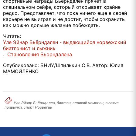
спортивные награды Бьерндален прячет в
специальном сейфе, который открывает крайне
редко. Представляет, что пока ничего еще в своей
карьере не выиграл и не достиг, чтобы сохранить
как можно дольше желание побеждать.
Читать:
Уле Эйнар Бьёрндален - выдающийся норвежский
биатлонист и лыжник
.
Становления Бьорндалена
Опубликовано: БНИУ/Шпилькин С.В. Автор: Юлия
МАМОЙЛЕНКО
Уле Эйнар Бьёрндален, биатлон, великий чемпион, личные
привычки, спорт Норвегии