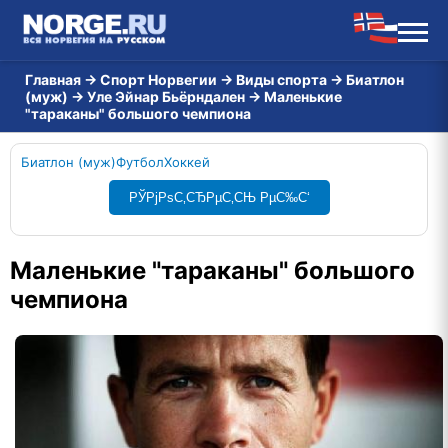
Главная
→
Спорт Норвегии
→
Виды спорта
→
Биатлон
(муж)
→
Уле Эйнар Бьёрндален
→
Маленькие
"тараканы" большого чемпиона
Биатлон (муж)
Футбол
Хоккей
РЎРјРѕС‚СЂРµС‚СЊ РµС‰С‘
Маленькие "тараканы" большого
чемпиона