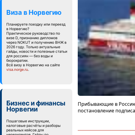
Виза в Норвегию
Планируете поездку или переезд
в Норвегию?
Практическое руководство по
визе D, признанию дипломов
через NOKUT и получению ВНЖ в
2026 году. Только актуальные
гайды, новости и полезные статьи
для россиян — без воды и
бюрократии.
Всё визу в Норвегию на сайте
visa.norge.ru
.
Бизнес и финансы
Прибывающие в Россию 
Норвегии
постановление подписа
Пошаговые инструкции,
налоговые расчёты и разборы
реальных кейсов для
нерезидентов. Гайды по