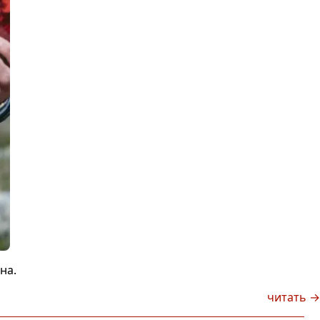
на.
читать →