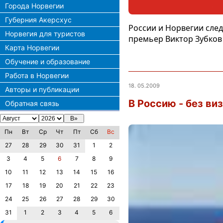
Города Норвегии
Губерния Акерсхус
России и Норвегии след
Норвегия для туристов
премьер Виктор Зубков
Карта Норвегии
Обучение и образование
Работа в Норвегии
18. 05.2009
Авторы и публикации
В Россию - без ви
Обратная связь
Пн
Вт
Ср
Чт
Пт
Сб
Вс
27
28
29
30
31
1
2
3
4
5
6
7
8
9
10
11
12
13
14
15
16
17
18
19
20
21
22
23
24
25
26
27
28
29
30
31
1
2
3
4
5
6