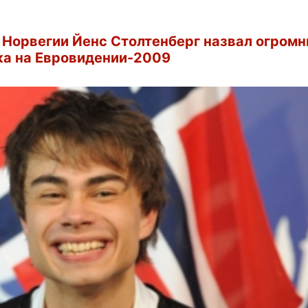
Норвегии Йенс Столтенберг назвал огром
а на Евровидении-2009