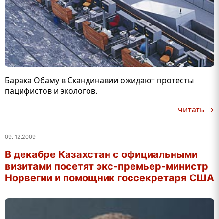
Барака Обаму в Скандинавии ожидают протесты
пацифистов и экологов.
читать →
09. 12.2009
В декабре Казахстан с официальными
визитами посетят экс-премьер-министр
Норвегии и помощник госсекретаря США