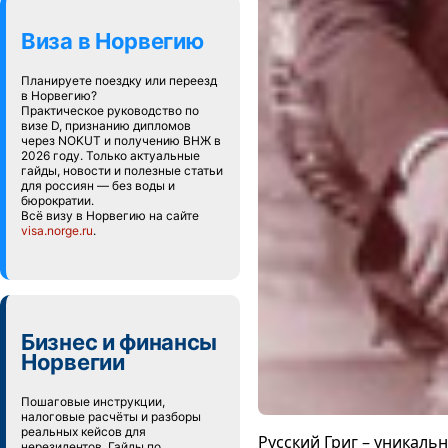
Виза в Норвегию
Планируете поездку или переезд
в Норвегию?
Практическое руководство по
визе D, признанию дипломов
через NOKUT и получению ВНЖ в
2026 году. Только актуальные
гайды, новости и полезные статьи
для россиян — без воды и
бюрократии.
Всё визу в Норвегию на сайте
visa.norge.ru
.
Бизнес и финансы
Норвегии
Пошаговые инструкции,
налоговые расчёты и разборы
реальных кейсов для
Русский Григ – уникал
нерезидентов. Гайды по