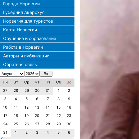
Города Норвегии
Губерния Акерсхус
Норвегия для туристов
Карта Норвегии
Обучение и образование
Работа в Норвегии
Авторы и публикации
Обратная связь
Пн
Вт
Ср
Чт
Пт
Сб
Вс
27
28
29
30
31
1
2
3
4
5
6
7
8
9
10
11
12
13
14
15
16
17
18
19
20
21
22
23
24
25
26
27
28
29
30
31
1
2
3
4
5
6