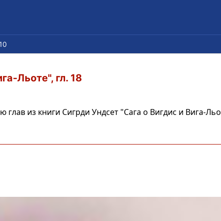
10
га-Льоте", гл. 18
глав из книги Сигрди Ундсет "Сага о Вигдис и Вига-Льо