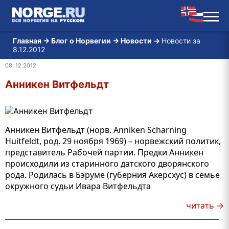
Главная
→
Блог о Норвегии
→
Новости
→
Новости за
8.12.2012
08. 12.2012
Анникен Витфельдт
Анникен Витфельдт (норв. Anniken Scharning
Huitfeldt, род. 29 ноября 1969) – норвежский политик,
представитель Рабочей партии. Предки Анникен
происходили из старинного датского дворянского
рода. Родилась в Бэруме (губерния Акерсхус) в семье
окружного судьи Ивара Витфельдта
читать →