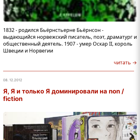
1832 - родился Бьёрнстьерне Бьёрнсон -
выдающийся норвежский писатель, поэт, драматург и
общественный деятель. 1907 - умер Оскар II, король
Швеции и Норвегии
читать →
08. 12.2012
Я, Я и только Я доминировали на non /
fiction