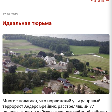
читать →
27. 02.2013
Идеальная тюрьма
Многие полагают, что норвежский ультраправый
террорист Андерс Брейвик, расстрелявший 77
человек, живет в райских условиях: рабочий кабинет,