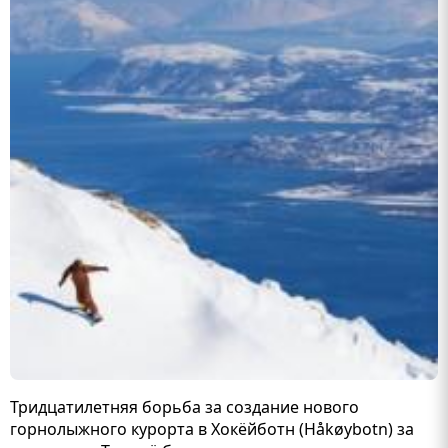
Тридцатилетняя борьба за создание нового
горнолыжного курорта в Хокёйботн (Håkøybotn) за