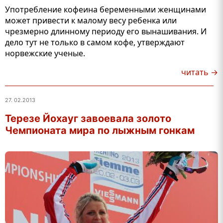
Употребление кофеина беременными женщинами
может привести к малому весу ребенка или
чрезмерно длинному периоду его вынашивания. И
дело тут не только в самом кофе, утверждают
норвежские ученые.
читать →
27. 02.2013
Терезе Йохауг завоевала золото
Чемпионата мира по лыжным гонкам