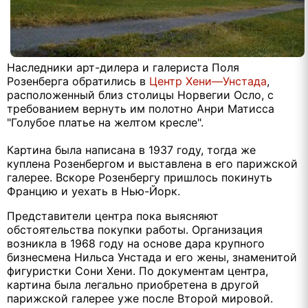
Наследники арт-дилера и галериста Поля
Розенберга обратились в
Центр Хени—Унстада
,
расположенный близ столицы Норвегии Осло, с
требованием вернуть им полотно Анри Матисса
"Голубое платье на желтом кресле".
Картина была написана в 1937 году, тогда же
куплена Розенбергом и выставлена в его парижской
галерее. Вскоре Розенбергу пришлось покинуть
Францию и уехать в Нью-Йорк.
Представители центра пока выясняют
обстоятельства покупки работы. Организация
возникла в 1968 году на основе дара крупного
бизнесмена Нильса Унстада и его жены, знаменитой
фигуристки Сони Хени. По документам центра,
картина была легально приобретена в другой
парижской галерее уже после Второй мировой.