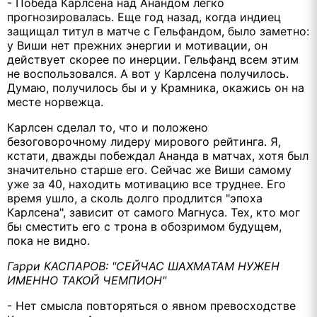
- Победа Карлсена над Анандом легко
прогнозировалась. Еще год назад, когда индиец
защищал титул в матче с Гельфандом, было заметно:
у Виши нет прежних энергии и мотивации, он
действует скорее по инерции. Гельфанд всем этим
не воспользовался. А вот у Карлсена получилось.
Думаю, получилось бы и у Крамника, окажись он на
месте норвежца.
Карлсен сделал то, что и положено
безоговорочному лидеру мирового рейтинга. Я,
кстати, дважды побеждал Ананда в матчах, хотя был
значительно старше его. Сейчас же Виши самому
уже за 40, находить мотивацию все труднее. Его
время ушло, а сколь долго продлится "эпоха
Карлсена", зависит от самого Магнуса. Тех, кто мог
бы сместить его с трона в обозримом будущем,
пока не видно.
Гарри КАСПАРОВ: "СЕЙЧАС ШАХМАТАМ НУЖЕН
ИМЕННО ТАКОЙ ЧЕМПИОН"
- Нет смысла повторяться о явном превосходстве