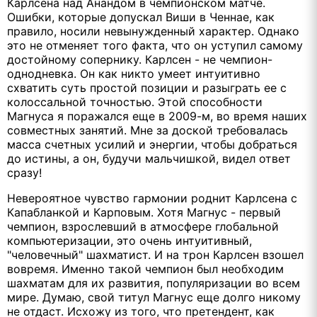
Карлсена над Анандом в чемпионском матче.
Ошибки, которые допускал Виши в Ченнае, как
правило, носили невынужденный характер. Однако
это не отменяет того факта, что он уступил самому
достойному сопернику. Карлсен - не чемпион-
однодневка. Он как никто умеет интуитивно
схватить суть простой позиции и разыграть ее с
колоссальной точностью. Этой способности
Магнуса я поражался еще в 2009-м, во время наших
совместных занятий. Мне за доской требовалась
масса счетных усилий и энергии, чтобы добраться
до истины, а он, будучи мальчишкой, видел ответ
сразу!
Невероятное чувство гармонии роднит Карлсена с
Капабланкой и Карповым. Хотя Магнус - первый
чемпион, взрослевший в атмосфере глобальной
компьютеризации, это очень интуитивный,
"человечный" шахматист. И на трон Карлсен взошел
вовремя. Именно такой чемпион был необходим
шахматам для их развития, популяризации во всем
мире. Думаю, свой титул Магнус еще долго никому
не отдаст. Исхожу из того, что претендент, как