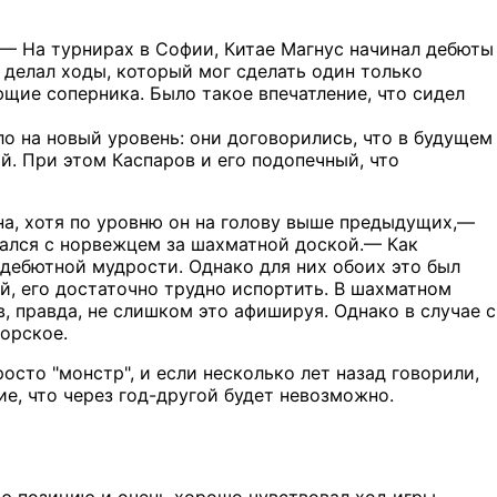
— На турнирах в Софии, Китае Магнус начинал дебюты
и делал ходы, который мог сделать один только
щие соперника. Было такое впечатление, что сидел
о на новый уровень: они договорились, что в будущем
й. При этом Каспаров и его подопечный, что
на, хотя по уровню он на голову выше предыдущих,—
ался с норвежцем за шахматной доской.— Как
дебютной мудрости. Однако для них обоих это был
й, его достаточно трудно испортить. В шахматном
, правда, не слишком это афишируя. Однако в случае с
орское.
осто "монстр", и если несколько лет назад говорили,
ие, что через год-другой будет невозможно.
ую позицию и очень хорошо чувствовал ход игры,