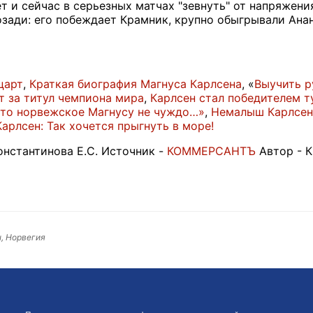
т и сейчас в серьезных матчах "зевнуть" от напряжен
зади: его побеждает Крамник, крупно обыгрывали Ананд
царт
,
Краткая биография Магнуса Карлсена
, «
Выучить р
т за титул чемпиона мира
,
Карлсен стал победителем т
что норвежское Магнусу не чуждо…»
,
Немалыш Карлсен
арлсен: Так хочется прыгнуть в море!
нстантинова Е.С. Источник -
КОММЕРСАНТЪ
Автор - 
, Норвегия