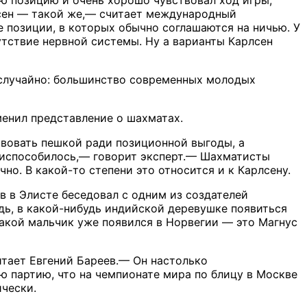
лсен — такой же,— считает международный
 позиции, в которых обычно соглашаются на ничью. У
утствие нервной системы. Ну а варианты Карлсен
е случайно: большинство современных молодых
менил представление о шахматах.
вовать пешкой ради позиционной выгоды, а
приспособилось,— говорит эксперт.— Шахматисты
чно. В какой-то степени это относится и к Карлсену.
в в Элисте беседовал с одним из создателей
ь, в какой-нибудь индийской деревушке появиться
такой мальчик уже появился в Норвегии — это Магнус
тает Евгений Бареев.— Он настолько
ю партию, что на чемпионате мира по блицу в Москве
чески.