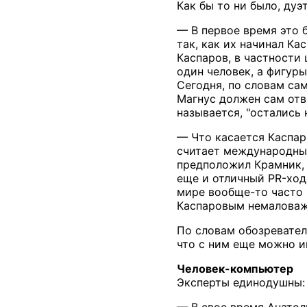
Как бы то ни было, ду
— В первое время это 
так, как их начинал Ка
Каспаров, в частности
один человек, а фигуры
Сегодня, по словам са
Магнус должен сам отве
называется, "остались н
— Что касается Каспар
считает международный
предположил Крамник, 
еще и отличный PR-ход
мире вообще-то часто 
Каспаровым немаловажн
По словам обозревателя
что с ним еще можно иг
Человек-компьютер
Эксперты единодушны:
— В свое время Анатол