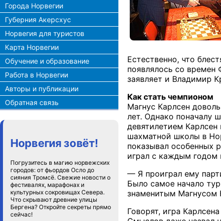
Города Норвегии
Губерния Акерсхус
Норвегия для туристов
Карта Норвегии
Естественно, что блест
Обучение и образование
появлялось со времен 
Работа в Норвегии
заявляет и Владимир К
Авторы и публикации
Как стать чемпионом
Обратная связь
Магнус Карлсен доволь
лет. Однако поначалу ш
девятилетием Карлсен 
шахматной школы в Норв
Норвегия зовёт!
показывал особенных ре
играл с каждым годом 
Погрузитесь в магию норвежских
городов: от фьордов Осло до
— Я проиграл ему парт
сияния Тромсё. Свежие новости о
Было самое начало турн
фестивалях, марафонах и
знаменитым Магнусом К
культурных сокровищах Севера.
Что скрывают древние улицы
Бергена? Откройте секреты прямо
Говорят, игра Карлсен
сейчас!
Смыслов даже назвал н