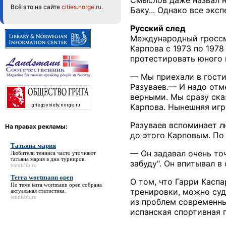
Всё это на сайте
cities.norge.ru
.
Баку... Однако все эк
Русский след
Международный гроссм
Карпова с 1973 по 1978
протестировать юного 
— Мы приехали в гости
Разуваев.— И надо отм
верными. Мы сразу ска
Карпова. Нынешняя иг
Разуваев вспоминает л
На правах рекламы:
до этого Карповым. По 
Татьяна мария
— Он задавал очень точ
Любители тенниса часто уточняют
татьяна мария
в дни турниров.
забуду". Он впитывал в
tennisbb.ru
Terra wortmann open
О том, что Гарри Касп
По теме
terra wortmann open
собрана
тренировки, можно суди
актуальная статистика.
tennisbb.ru
из проблем современных
испанская спортивная г