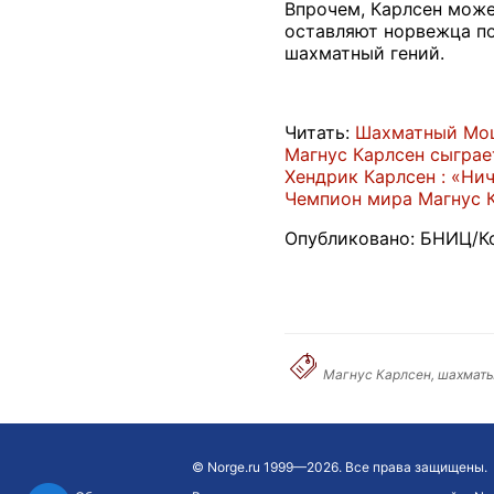
Впрочем, Карлсен може
оставляют норвежца по
шахматный гений.
Читать:
Шахматный Мо
Магнус Карлсен сыграе
Хендрик Карлсен : «Ни
Чемпион мира Магнус К
Опубликовано: БНИЦ/Ко
Магнус Карлсен, шахматы
©
Norge.ru
1999—2026. Все права защищены.