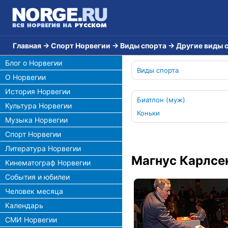
Главная
→
Спорт Норвегии
→
Виды спорта
→
Другие виды 
Блог о Норвегии
Виды спорта
О Норвегии
История Норвегии
Биатлон (муж)
Культура Норвегии
Коньки
Музыка Норвегии
Спорт Норвегии
Литература Норвегии
Магнус Карлсе
Кинематограф Норвегии
События и юбилеи
Человек месяца
Календарь
СМИ Норвегии