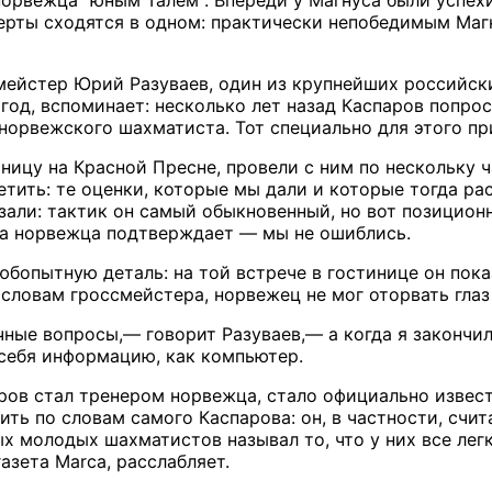
сперты сходятся в одном: практически непобедимым Маг
ейстер Юрий Разуваев, один из крупнейших российски
 год, вспоминает: несколько лет назад Каспаров попро
норвежского шахматиста. Тот специально для этого пр
ницу на Красной Пресне, провели с ним по нескольку 
етить: те оценки, которые мы дали и которые тогда ра
зали: тактик он самый обыкновенный, но вот позицион
ра норвежца подтверждает — мы не ошиблись.
юбопытную деталь: на той встрече в гостинице он пока
словам гроссмейстера, норвежец не мог оторвать глаз
ные вопросы,— говорит Разуваев,— а когда я закончил,
 себя информацию, как компьютер.
аров стал тренером норвежца, стало официально извест
ть по словам самого Каспарова: он, в частности, счит
 молодых шахматистов называл то, что у них все легк
азета Marca, расслабляет.