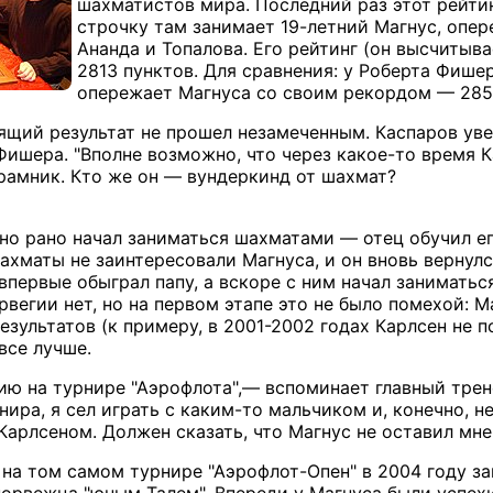
шахматистов мира. Последний раз этот рейтинг
строчку там занимает 19-летний Магнус, опе
Ананда и Топалова. Его рейтинг (он высчиты
2813 пунктов. Для сравнения: у Роберта Фише
опережает Магнуса со своим рекордом — 2851
ящий результат не прошел незамеченным. Каспаров увер
Фишера. "Вполне возможно, что через какое-то время 
рамник. Кто же он — вундеркинд от шахмат?
но рано начал заниматься шахматами — отец обучил ег
ахматы не заинтересовали Магнуса, и он вновь вернул
впервые обыграл папу, а вскоре с ним начал занимать
егии нет, но на первом этапе это не было помехой: Ма
зультатов (к примеру, в 2001-2002 годах Карлсен не 
все лучше.
ию на турнире "Аэрофлота",— вспоминает главный тре
ира, я сел играть с каким-то мальчиком и, конечно, не
арлсеном. Должен сказать, что Магнус не оставил мне
а на том самом турнире "Аэрофлот-Опен" в 2004 году 
орвежца "юным Талем". Впереди у Магнуса были успехи 