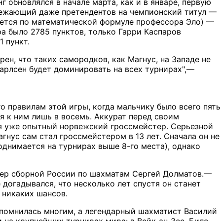
 обновлялся в начале марта, как и в январе, первую
режающий даже претендентов на чемпионский титул —
вается по математической формуле профессора Эло) —
ра было 2785 пунктов, только Гарри Каспаров
 пункт.
ен, что таких самородков, как Магнус, на Западе не
Карлсен будет доминировать на всех турнирах",—
о правилам этой игры, когда мальчику было всего пять
ся к ним лишь в восемь. Аккурат перед своим
ся уже опытный норвежский гроссмейстер. Серьезной
гнус сам стал гроссмейстером в 13 лет. Сначала он не
поднимается на турнирах выше 8-го места), однако
нер сборной России по шахматам Сергей Долматов.—
 догадывался, что несколько лет спустя он станет
 никаких шансов.
запомнилась многим, а легендарный шахматист Василий
на крупнейших турнирах мира: в Вейк-ан-Зее, Биле,