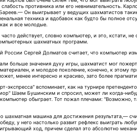
 слабость противника или его невнимательность. Кар
Бареев.— Он выигрывает у ведущих шахматистов такие
енальная техника и вдобавок как будто бы полное отс
как и все молодые.
 часто действует, словно компьютер, и это, кстати, н
омпьютерных шахматных программ.
й России Сергей Долматов считает, что компьютер из
ли больше значения духу игры, шахматист мог пожерт
материален, и молодое поколение, конечно, к этому 
может, менее интересно и красиво, зато более прагмати
рт-экспресса" вспоминает, как на турнире претенденто
ор" Шаем Бушинским и спросил, может ли когда-нибуд
 компьютер обыграет. Тот пожал плечами: "Возможно, 
о шахматная машина для достижения результата,— счи
обеду, у него настолько развит рефлекс выиграть любу
оигрывающий ход, причем сделал это абсолютно механи