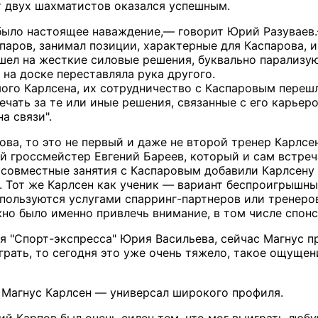
эт двух шахматистов оказался успешным.
было настоящее наваждение,— говорит Юрий Разуваев.
спаров, занимал позиции, характерные для Каспарова, 
 шел на жесткие силовые решения, буквально парализую
 на доске переставляла рука другого.
мого Карлсена, их сотрудничество с Каспаровым перешл
чать за те или иные решения, связанные с его карьеро
а связи".
ова, то это не первый и даже не второй тренер Карлсе
 гроссмейстер Евгений Бареев, который и сам встреч
совместные занятия с Каспаровым добавили Карлсену 
. Тот же Карлсен как ученик — вариант беспроигрышны
пользуются услугами спарринг-партнеров или тренеров
о было именно привлечь внимание, в том числе спонс
 "Спорт-экспресса" Юрия Васильева, сейчас Магнус пр
рать, то сегодня это уже очень тяжело, такое ощущен
 Магнус Карлсен — универсал широкого профиля.
ий Карпов был очень силен тем, что мог выиграть люб