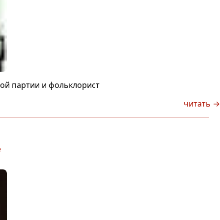
ной партии и фольклорист
читать →
е