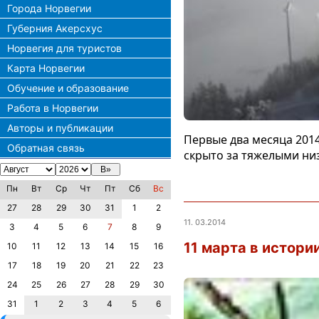
Города Норвегии
Губерния Акерсхус
Норвегия для туристов
Карта Норвегии
Обучение и образование
Работа в Норвегии
Авторы и публикации
Первые два месяца 2014
Обратная связь
скрыто за тяжелыми ни
Пн
Вт
Ср
Чт
Пт
Сб
Вс
27
28
29
30
31
1
2
11. 03.2014
3
4
5
6
7
8
9
11 марта в истори
10
11
12
13
14
15
16
17
18
19
20
21
22
23
24
25
26
27
28
29
30
31
1
2
3
4
5
6