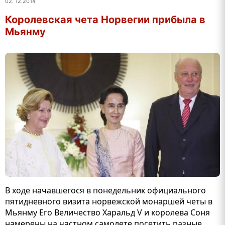
02. 12.2014
Королевская чета Норвегии прибыла в
Мьянму
В ходе начавшегося в понедельник официального
пятидневного визита норвежской монаршей четы в
Мьянму Его Величество Харальд V и королева Соня
намерены на частном самолете посетить разные