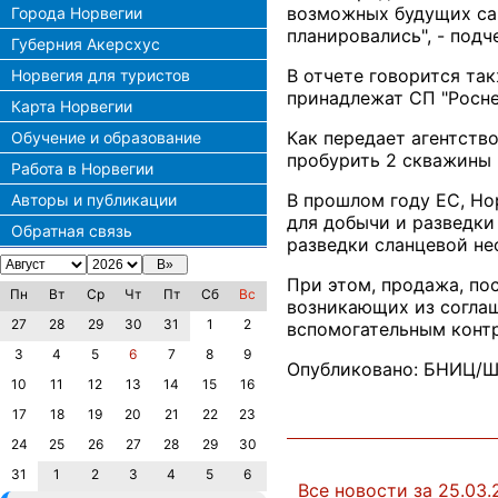
возможных будущих сан
Города Норвегии
планировались", - подч
Губерния Акерсхус
В отчете говорится та
Норвегия для туристов
принадлежат СП "Роснеф
Карта Норвегии
Как передает агентство
Обучение и образование
пробурить 2 скважины 
Работа в Норвегии
В прошлом году ЕС, Но
Авторы и публикации
для добычи и разведки 
Обратная связь
разведки сланцевой не
При этом, продажа, по
Пн
Вт
Ср
Чт
Пт
Сб
Вс
возникающих из соглаш
27
28
29
30
31
1
2
вспомогательным контр
3
4
5
6
7
8
9
Опубликовано: БНИЦ/Ш
10
11
12
13
14
15
16
17
18
19
20
21
22
23
24
25
26
27
28
29
30
31
1
2
3
4
5
6
Все новости за 25.03.