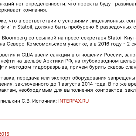
кций нет определенности, что проекты будут развиват
еркивает компания.
кже, что в соответствии с условиями лицензионных со
ти" и Statoil, должно быть пробурено 6 разведочных с
 Bloomberg со ссылкой на пресс-секретаря Statoil Кну
на Северо-Комсомольском участке, а в 2016 году - 2 
рвегия и США ввели санкции в отношении России, запр
нефти на шельфе Арктики РФ, на глубоководном шельфе 
фти методом гидроразрыва, причем бурить сквозь сла
ставка, передача или экспорт оборудования запрещены
ения, заключенного до 1 августа 2014 года. В то же в
актам, необходимым для выполнения контрактов, заклю
пилькин С.В. Источник:
INTERFAX.RU
2015