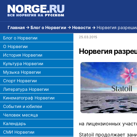
Главная
→
Блог о Норвегии
→
Новости
→
Норвегия разрешил
25.03.2015
Блог о Норвегии
О Норвегии
Норвегия разреш
История Норвегии
Культура Норвегии
Музыка Норвегии
Спорт Норвегии
Литература Норвегии
Кинематограф Норвегии
События и юбилеи
Человек месяца
на лицензионных участ
Календарь
СМИ Норвегии
Statoil продолжает за