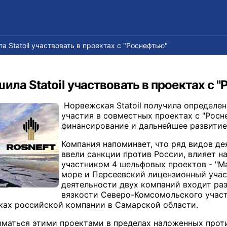
а Statoil участвовать в проектах с "Роснефтью"
ила Statoil участвовать в проектах с 
Норвежская Statoil получила определе
участия в совместных проектах с "Росн
финансирование и дальнейшее развитие, 
Компания напоминает, что ряд видов де
ввели санкции против России, влияет на
участником 4 шельфовых проектов - "М
море и Персеевский лицензионный учас
деятельности двух компаний входит ра
вязкости Северо-Комсомольского участ
ках российской компании в Самарской области.
ниматься этими проектами в пределах наложенных проти